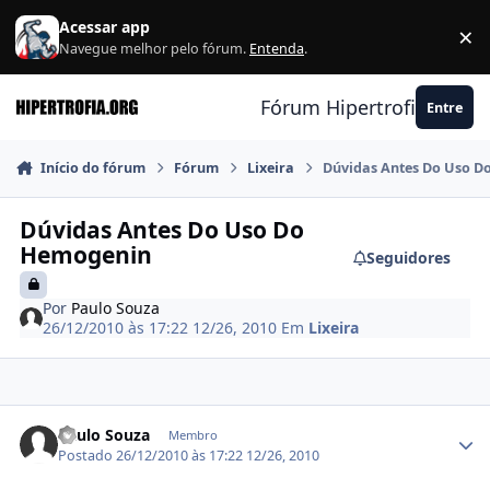
Ir para conteúdo
Acessar app
×
F
Navegue melhor pelo fórum.
Entenda
.
Fórum Hipertrofia.org
Entre
Início do fórum
Fórum
Lixeira
Dúvidas Antes Do Uso 
Dúvidas Antes Do Uso Do
Hemogenin
Seguidores
Por
Paulo Souza
26/12/2010 às 17:22
12/26, 2010
Em
Lixeira
Estatísticas do autor
Paulo Souza
Membro
Postado
26/12/2010 às 17:22
12/26, 2010