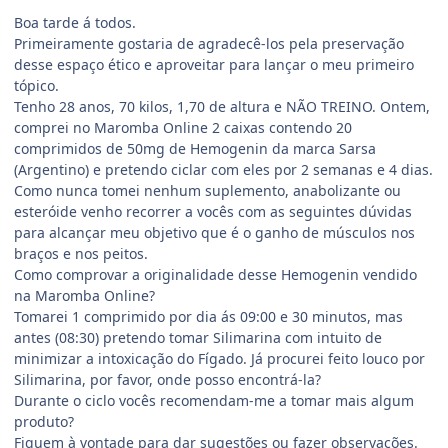
Boa tarde á todos.
Primeiramente gostaria de agradecê-los pela preservação
desse espaço ético e aproveitar para lançar o meu primeiro
tópico.
Tenho 28 anos, 70 kilos, 1,70 de altura e NÃO TREINO. Ontem,
comprei no Maromba Online 2 caixas contendo 20
comprimidos de 50mg de Hemogenin da marca Sarsa
(Argentino) e pretendo ciclar com eles por 2 semanas e 4 dias.
Como nunca tomei nenhum suplemento, anabolizante ou
esteróide venho recorrer a vocês com as seguintes dúvidas
para alcançar meu objetivo que é o ganho de músculos nos
braços e nos peitos.
Como comprovar a originalidade desse Hemogenin vendido
na Maromba Online?
Tomarei 1 comprimido por dia ás 09:00 e 30 minutos, mas
antes (08:30) pretendo tomar Silimarina com intuito de
minimizar a intoxicação do Fígado. Já procurei feito louco por
Silimarina, por favor, onde posso encontrá-la?
Durante o ciclo vocês recomendam-me a tomar mais algum
produto?
Fiquem à vontade para dar sugestões ou fazer observações.