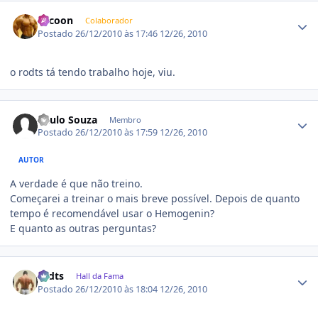
Estatísticas do autor
Tycoon
Colaborador
Postado
26/12/2010 às 17:46
12/26, 2010
o rodts tá tendo trabalho hoje, viu.
Estatísticas do autor
Paulo Souza
Membro
Postado
26/12/2010 às 17:59
12/26, 2010
AUTOR
A verdade é que não treino.
Começarei a treinar o mais breve possível. Depois de quanto
tempo é recomendável usar o Hemogenin?
E quanto as outras perguntas?
Estatísticas do autor
rodts
Hall da Fama
Postado
26/12/2010 às 18:04
12/26, 2010