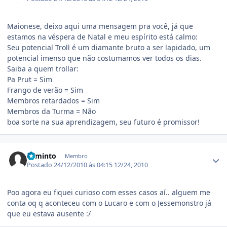
Maionese, deixo aqui uma mensagem pra você, já que
estamos na véspera de Natal e meu espírito está calmo:
Seu potencial Troll é um diamante bruto a ser lapidado, um
potencial imenso que não costumamos ver todos os dias.
Saiba a quem trollar:
Pa Prut = Sim
Frango de verão = Sim
Membros retardados = Sim
Membros da Turma = Não
boa sorte na sua aprendizagem, seu futuro é promissor!
Estatísticas do autor
Faminto
Membro
Postado
24/12/2010 às 04:15
12/24, 2010
Poo agora eu fiquei curioso com esses casos aí.. alguem me
conta oq q aconteceu com o Lucaro e com o Jessemonstro já
que eu estava ausente :/