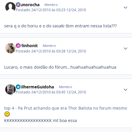
brunorocha
Membro
Postado
24/12/2010 às 03:23
12/24, 2010
sera q o do horiu e o do sasaki tbm entram nessa lista???
Estatísticas do autor
carlinhonit
Membro
Postado
24/12/2010 às 03:28
12/24, 2010
Lucaro, o mais doidão do fórum...huahuahuahuahuahua
Estatísticas do autor
GuilhermeGuidoha
Membro
Postado
24/12/2010 às 03:45
12/24, 2010
top 4 - Pa Prut achando que era Thor Batista no forum mesmo
KKKKKKKKKKKKKKKKKK mt boa essa