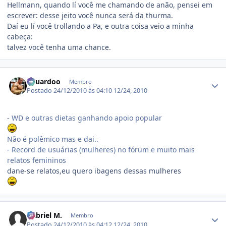
Hellmann, quando lí você me chamando de anão, pensei em
escrever: desse jeito você nunca será da thurma.
Daí eu lí você trollando a Pa, e outra coisa veio a minha
cabeça:
talvez você tenha uma chance.
Estatísticas do autor
Eduardoo
Membro
Postado
24/12/2010 às 04:10
12/24, 2010
- WD e outras dietas ganhando apoio popular
Não é polêmico mas e dai..
- Record de usuárias (mulheres) no fórum e muito mais
relatos femininos
dane-se relatos,eu quero ibagens dessas mulheres
Estatísticas do autor
Gabriel M.
Membro
Postado
24/12/2010 às 04:12
12/24, 2010