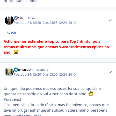
Brinks Gabs é noiss
Estatísticas do autor
IgorR
Membro
Postado
24/12/2010 às 03:55
12/24, 2010
AUTOR
Acho melhor extender o tópico para Top Infinito, pois
temos muito mais que apenas 5 acontecimentos épicos no
ano !
Estatísticas do autor
jaomarach
Membro
Postado
24/12/2010 às 03:56
12/24, 2010
Um que não podemos nos esquecer, foi sua conquista e
quebra de recorde no Sul Americano de supino.
Parabéns!
Ops, nem vii o titulo do tópico, mas foi polemico, boatos que
tava on drugs! auhshuasuhauhsauh zuera mano, parabéns
memo pela conquista.