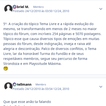
Estatísticas do autor
Gabriel M.
Membro
Postado
24/12/2010 às 03:50
12/24, 2010
5º- A criação do tópico Tema Livre e a rápida evolução do
mesmo, se transformando em menos de 2 meses no maior
tópico do fórum, com incríveis 254 páginas e 5070 postagens.
Tópico esse que causa diversos tipos de emoções em muitas
pessoas do fórum, desde indignação, inveja e raiva até
alegria e descontração. Palco de diversos conflitos, o Tema
Livre, lar da honorável Turma do Fundão e de seus
respeitáveis membros, segue seu percurso de forma
Strondoza e em Playssitude Máxima.
Estatísticas do autor
R.Hellmann
Membro
Postado
24/12/2010 às 03:54
12/24, 2010
Que que esse anão ta falando