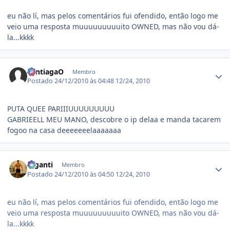
eu não lí, mas pelos comentários fui ofendido, então logo me
veio uma resposta muuuuuuuuuito OWNED, mas não vou dá-
la...kkkk
Estatísticas do autor
SantiagaO
Membro
Postado
24/12/2010 às 04:48
12/24, 2010
PUTA QUEE PARIIIUUUUUUUUU
GABRIEELL MEU MANO, descobre o ip delaa e manda tacarem
fogoo na casa deeeeeeelaaaaaaa
Estatísticas do autor
Giganti
Membro
Postado
24/12/2010 às 04:50
12/24, 2010
eu não lí, mas pelos comentários fui ofendido, então logo me
veio uma resposta muuuuuuuuuito OWNED, mas não vou dá-
la...kkkk