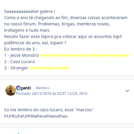
Saaaaaaaaaaalve galera !
Como o ano tá chegando ao fim, diversas coisas aconteceram
no nosso fórum. Problemas, brigas, membros novos,
trollagens e tudo mais.
Resolvi fazer esse tópico pra colocar aqui os assuntos top5
polêmicos do ano, eaí, topam ?
Eu lembro de 3 :
1 - Jesse Monstro
ogrodestruidorpeludãoprofessordesexoanal
2 - Caso Lucaro
3 - Stronger
eseutrícepsmonstro
Estatísticas do autor
Giganti
Membro
Postado
24/12/2010 às 02:57
12/24, 2010
So me lembro do caso lucaro, esse "marcou"
hUHEuheUHHAaheueheauehau
Estatísticas do autor