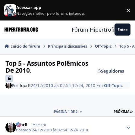
Ir para conteúdo
Acessar app
×
F
Navegue melhor pelo fórum.
Entenda
.
Fórum Hipertrofia.org
Entre
Início do fórum
Principais discussões
Off-Topic
Top 5 - 
Top 5 - Assuntos Polêmicos
De 2010.
Seguidores
Por
IgorR
24/12/2010 às 02:54
12/24, 2010
Em
Off-Topic
Ú
PÁGINA 1 DE 2
PRÓXIMA
Estatísticas do autor
IgorR
Membro
Postado
24/12/2010 às 02:54
12/24, 2010