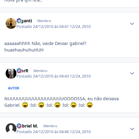
Estatísticas do autor
Giganti
Membro
Postado
24/12/2010 às 04:41
12/24, 2010
aaaaaahhhh Não, vaide Deixar gabriel?
huaehauhuhuHUH
Estatísticas do autor
IgorR
Membro
Postado
24/12/2010 às 04:43
12/24, 2010
AUTOR
NUUUUUUUUUUUUUUUUUUOOOOSSA, eu não deixava
Gabriel.
:lol:
:lol:
:lol:
:lol:
Estatísticas do autor
Gabriel M.
Membro
Postado
24/12/2010 às 04:46
12/24, 2010