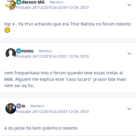
Anderson MG
Membro
Postado
24/12/2010 às 02:59
12/24, 2010
top 4 - Pa Prut achando que era Thor Batista no forum mesmo
Estatísticas do autor
Faminto
Membro
Postado
24/12/2010 às 03:01
12/24, 2010
nem frequentava mto o forum quando teve essas tretas aí
kkkk. Alguem me explica esse "caso lucaro" ja ouvi fala mais
nem sei oq foi..
Estatísticas do autor
unix
Membro
Postado
24/12/2010 às 03:03
12/24, 2010
A do jesse foi bem polemico mesmo