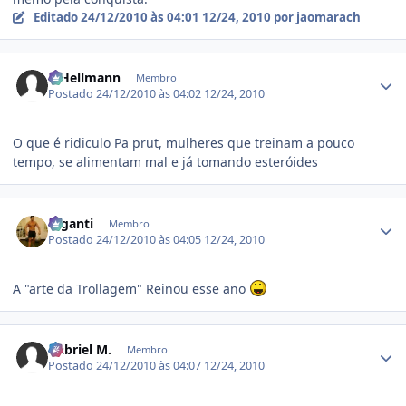
Editado
24/12/2010 às 04:01
12/24, 2010
por jaomarach
Estatísticas do autor
R.Hellmann
Membro
Postado
24/12/2010 às 04:02
12/24, 2010
O que é ridiculo Pa prut, mulheres que treinam a pouco
tempo, se alimentam mal e já tomando esteróides
Estatísticas do autor
Giganti
Membro
Postado
24/12/2010 às 04:05
12/24, 2010
A "arte da Trollagem" Reinou esse ano
Estatísticas do autor
Gabriel M.
Membro
Postado
24/12/2010 às 04:07
12/24, 2010