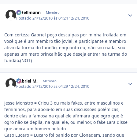
Estatísticas do autor
R.Hellmann
Membro
Postado
24/12/2010 às 04:24
12/24, 2010
Com certeza Gabriel peço desculpas por minha trollada em
você que é um membro tão jovial, e participante e membro
ativo da turma do fundão, enquanto eu, não sou nada, sou
apenas um mero brincalhão que deseja entrar na turma do
fundão.(NOT)
Estatísticas do autor
Gabriel M.
Membro
Postado
24/12/2010 às 04:29
12/24, 2010
Jesse Monstro = Criou 3 ou mais fakes, entre masculinos e
femininos, para apoia-lo em suas discussões polêmicas,
dentre elas a famosa na qual ele afirmara que ogro que é
ogro não se depila, na qual ele, ou melhor, o fake Lara disse
que adora um homem peludo.
Caso Lucaro = Lucaro foi banido por Clonagem, sendo que