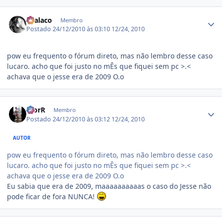
Estatísticas do autor
chalaco
Membro
Postado
24/12/2010 às 03:10
12/24, 2010
pow eu frequento o fórum direto, mas não lembro desse caso
lucaro. acho que foi justo no mÊs que fiquei sem pc >.<
achava que o jesse era de 2009 O.o
Estatísticas do autor
IgorR
Membro
Postado
24/12/2010 às 03:12
12/24, 2010
AUTOR
pow eu frequento o fórum direto, mas não lembro desse caso
lucaro. acho que foi justo no mÊs que fiquei sem pc >.<
achava que o jesse era de 2009 O.o
Eu sabia que era de 2009, maaaaaaaaaas o caso do Jesse não
pode ficar de fora NUNCA!
Estatísticas do autor