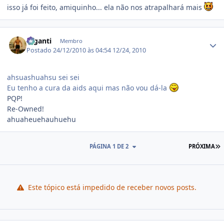
isso já foi feito, amiquinho... ela não nos atrapalhará mais
Estatísticas do autor
Giganti
Membro
Postado
24/12/2010 às 04:54
12/24, 2010
ahsuashuahsu sei sei
Eu tenho a cura da aids aqui mas não vou dá-la
PQP!
Re-Owned!
ahuaheuehauhuehu
Ú
PÁGINA 1 DE 2
PRÓXIMA
Este tópico está impedido de receber novos posts.