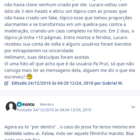
não havia clone nenhum criado por ele. Lucaro voltou com
ódio de 3 skin-heads e abriu um tópico com as provas que
não havia criado um fake, tópico esse que tomou proporções
alarmantes e se transformou em um quebra-pau contra a
moderação, criando um caos completo no fórum. Em 2 dias, o
tópico já tinha +10 páginas. Entre mortos e feridos, Lucaro
recebeu sua conta de volta e alguns usuários foram banidos
por estrapolarem na sinceridade.
Hellmann, suas desculpas foram aceitas.
Ví uma foto alí que acho que é da usuária Pa Prut, só que não
consigo mais ler as mensagens dela, alguem me diz o que ela
escreveu?
Editado
24/12/2010 às 04:29
12/24, 2010
por Gabriel M.
Estatísticas do autor
Faminto
Membro
Postado
24/12/2010 às 04:34
12/24, 2010
Agora eu to "por dentro" , o caso do jesse foi tenso mesmo em
kkkkkkkk valeu ai. Falow, indo ver aquele filminho maroto. Boa
noite pra qm fica..