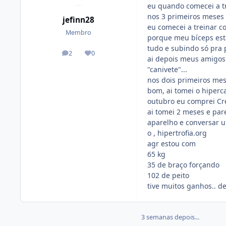
eu quando comecei a tre
nos 3 primeiros meses f
jefinn28
eu comecei a treinar c
Membro
porque meu bíceps esta
tudo e subindo só pra 
2
0
posts
Reputação
ai depois meus amigos 
"canivete"...
nos dois primeiros mes
bom, ai tomei o hiperc
outubro eu comprei Crea
ai tomei 2 meses e par
aparelho e conversar u
o , hipertrofia.org
agr estou com
65 kg
35 de braço forçando
102 de peito
tive muitos ganhos.. de
3 semanas depois...