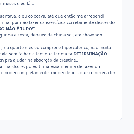
 meses e eu lá ..
uentava, e eu colocava, até que então me arrependi
inha, por não fazer os exercícios corretamente descendo
SO NÃO É TUDO
!".
gunda a sexta, debaixo de chuva sol, até chovendo
, no quarto mês eu comprei o hipercalórico, não muito
exta sem falhar. e tem que ter muita
DETERMINAÇÃO
...
ton pra ajudar na absorção da creatine..
nar hardcore, pq eu tinha essa menina de fazer um
 eu mudei completamente, mudei depois que comecei a ler