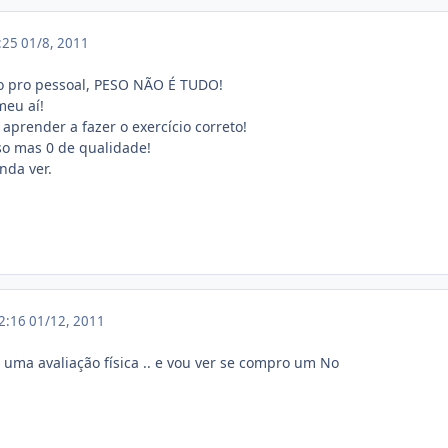
4:25
01/8, 2011
go pro pessoal, PESO NÃO É TUDO!
meu aí!
 aprender a fazer o exercício correto!
so mas 0 de qualidade!
nda ver.
22:16
01/12, 2011
uma avaliação física .. e vou ver se compro um No