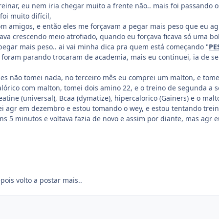
inar, eu nem iria chegar muito a frente não.. mais foi passando os
oi muito difícil,
om amigos, e então eles me forçavam a pegar mais peso que eu ag
va crescendo meio atrofiado, quando eu forçava ficava só uma bol
pegar mais peso.. ai vai minha dica pra quem está começando "
PE
foram parando trocaram de academia, mais eu continuei, ia de se
es não tomei nada, no terceiro mês eu comprei um malton, e tomei
alórico com malton, tomei dois amino 22, e o treino de segunda a s
tine (universal), Bcaa (dymatize), hipercalorico (Gainers) e o mal
ei agr em dezembro e estou tomando o wey, e estou tentando trei
ns 5 minutos e voltava fazia de novo e assim por diante, mas agr
pois volto a postar mais..