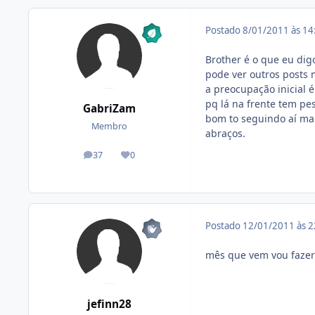
Postado
8/01/2011 às 1
Brother é o que eu di
pode ver outros posts 
a preocupação inicial é
pq lá na frente tem pe
GabriZam
bom to seguindo aí ma
Membro
abraços.
37
0
posts
Reputação
Postado
12/01/2011 às 
mês que vem vou fazer 
jefinn28