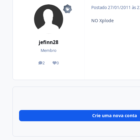
Postado
27/01/2011 às 
NO Xplode
jefinn28
Membro
2
0
posts
Reputação
Crie uma nova conta