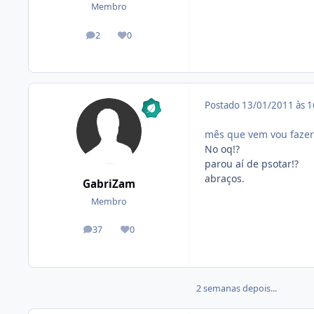
Membro
2
0
posts
Reputação
Postado
13/01/2011 às 
mês que vem vou fazer 
No oq!?
parou aí de psotar!?
abraços.
GabriZam
Membro
37
0
posts
Reputação
2 semanas depois...