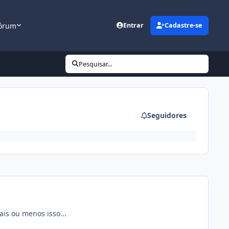
órum
Entrar
Cadastre-se
Pesquisar...
Seguidores
is ou menos isso...