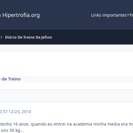
 Hipertrofia.org
Links importantes
F
Diário De Treino De Jefinn
o de Treino
22:57
12/23, 2010
 tenho 16 anos. quando eu entrei na academia minha media era ma
uns 50 kg...