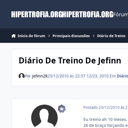
Ir para conteúdo
Fórum
Início do fórum
Principais discussões
Diário de Treino
Diário De Treino De Jefinn
Por
jefinn28
23/12/2010 às 22:57
12/23, 2010
Em
Diári
Postado
23/12/2010 às 
Eu treino ah 10 meses,
26 de braço forçando e 