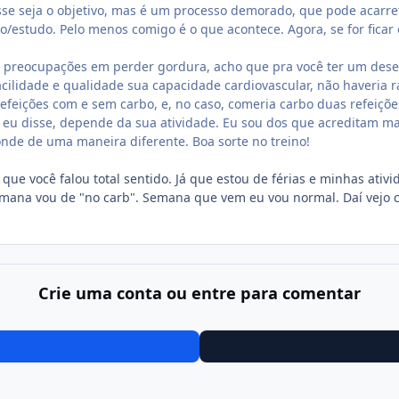
esse seja o objetivo, mas é um processo demorado, que pode acarr
o/estudo. Pelo menos comigo é o que acontece. Agora, se for fica
m preocupações em perder gordura, acho que pra você ter um de
ilidade e qualidade sua capacidade cardiovascular, não haveria r
refeições com e sem carbo, e, no caso, comeria carbo duas refeiçõe
 eu disse, depende da sua atividade. Eu sou dos que acreditam ma
onde de uma maneira diferente. Boa sorte no treino!
 que você falou total sentido. Já que estou de férias e minhas ati
semana vou de "no carb". Semana que vem eu vou normal. Daí vejo
Crie uma conta ou entre para comentar