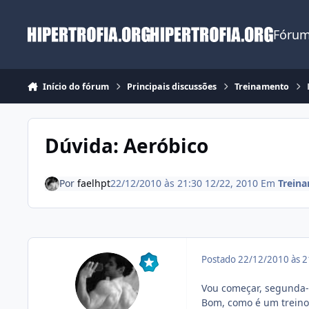
Ir para conteúdo
Fórum
Início do fórum
Principais discussões
Treinamento
Dúvida: Aeróbico
Por
faelhpt
22/12/2010 às 21:30
12/22, 2010
Em
Trein
Postado
22/12/2010 às 
Vou começar, segunda-
Bom, como é um treino 