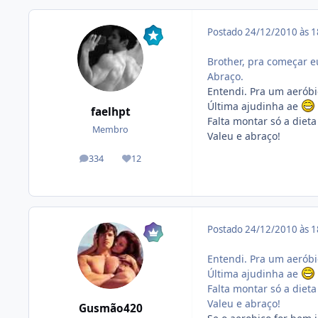
Postado
24/12/2010 às 
Brother, pra começar e
Abraço.
Entendi. Pra um aeróbi
Última ajudinha ae
faelhpt
Falta montar só a diet
Membro
Valeu e abraço!
334
12
posts
Reputação
Postado
24/12/2010 às 
Entendi. Pra um aeróbi
Última ajudinha ae
Falta montar só a diet
Valeu e abraço!
Gusmão420