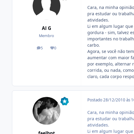
Cara, na minha opinião
pra estudar ou trabalh
atividades.
Li em algum lugar que 
Al G
gordura - sim, talvez 
Membro
importantes no trabalh
carbo.
5
0
posts
Reputação
Agora, se você não te
aumentar com maior fac
por exemplo, alternar 
corrida, ou nada, como
claro, cada corpo resp
Postado
28/12/2010 às 
Cara, na minha opinião
pra estudar ou trabalh
atividades.
Li em algum lugar que 
faelhpt