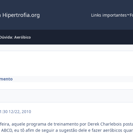
 Hipertrofia.org
Links importantes
F
Dúvida: Aeróbico
amento
21:30
12/22, 2010
feira, aquele programa de treinamento por Derek Charlebois post
ABCD, eu tô afim de seguir a sugestão dele e fazer aeróbicos qua