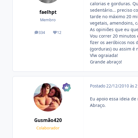
calorias e gorduras. Q
sedentário... preciso c
faelhpt
tarde no máximo 20 mi
Membro
vegetais, amendoins, c
As opiniões que eu quer
334
12
posts
Reputação
Vou correr 20 minutos
fizer os aeróbicos nos
(gorduras) ou assim é 
Vlw ograiada!
Grande abraço!
Postado
22/12/2010 às 
Eu apoio essa ideia de 
Abraço.
Gusmão420
Colaborador