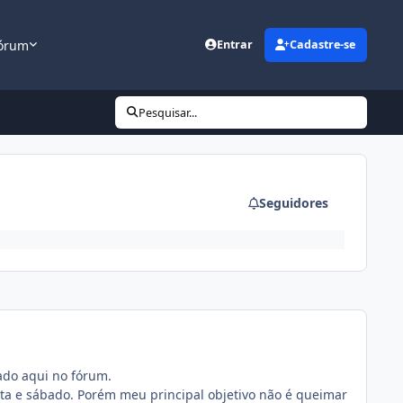
órum
Entrar
Cadastre-se
Pesquisar...
Seguidores
ado aqui no fórum.
rta e sábado. Porém meu principal objetivo não é queimar