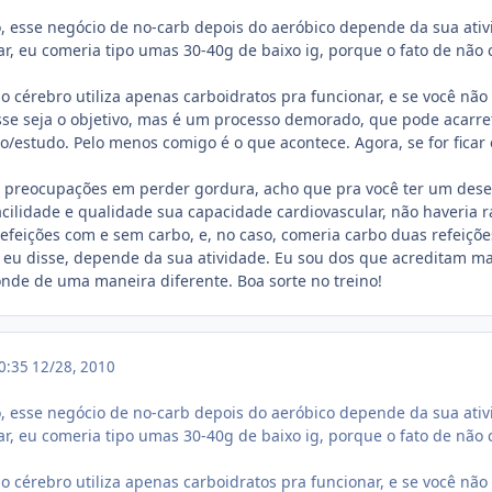
, esse negócio de no-carb depois do aeróbico depende da sua ativid
ar, eu comeria tipo umas 30-40g de baixo ig, porque o fato de n
o cérebro utiliza apenas carboidratos pra funcionar, e se você não
esse seja o objetivo, mas é um processo demorado, que pode acarr
o/estudo. Pelo menos comigo é o que acontece. Agora, se for fica
m preocupações em perder gordura, acho que pra você ter um de
ilidade e qualidade sua capacidade cardiovascular, não haveria r
refeições com e sem carbo, e, no caso, comeria carbo duas refeiçõe
 eu disse, depende da sua atividade. Eu sou dos que acreditam ma
onde de uma maneira diferente. Boa sorte no treino!
10:35
12/28, 2010
, esse negócio de no-carb depois do aeróbico depende da sua ativid
ar, eu comeria tipo umas 30-40g de baixo ig, porque o fato de n
o cérebro utiliza apenas carboidratos pra funcionar, e se você não