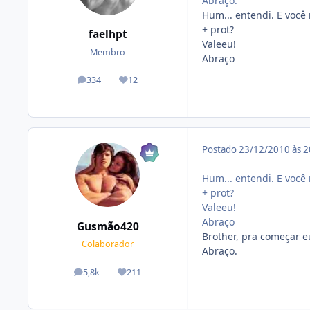
Abraço.
Hum... entendi. E você
+ prot?
faelhpt
Valeeu!
Membro
Abraço
334
12
posts
Reputação
Postado
23/12/2010 às 
Hum... entendi. E você
+ prot?
Valeeu!
Abraço
Gusmão420
Brother, pra começar e
Colaborador
Abraço.
5,8k
211
posts
Reputação