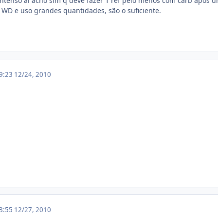
intenso ai acho sim q deve fazer 1 ref pelo menos com carb após u
WD e uso grandes quantidades, são o suficiente.
19:23
12/24, 2010
13:55
12/27, 2010