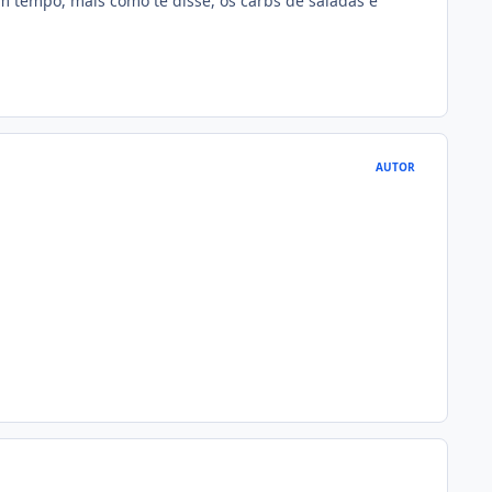
m tempo, mais como te disse, os carbs de saladas e
AUTOR