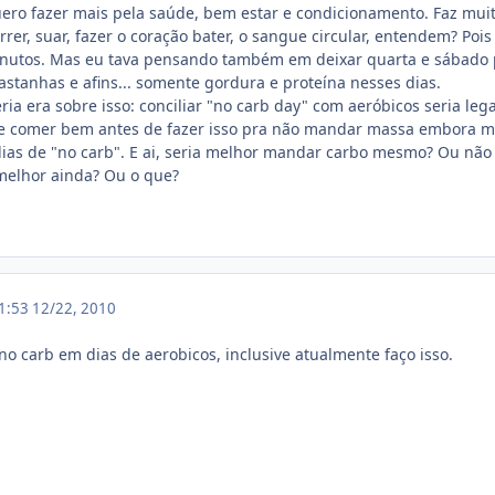
uero fazer mais pela saúde, bem estar e condicionamento. Faz mui
orrer, suar, fazer o coração bater, o sangue circular, entendem? Po
nutos. Mas eu tava pensando também em deixar quarta e sábado pa
astanhas e afins... somente gordura e proteína nesses dias.
ia era sobre isso: conciliar "no carb day" com aeróbicos seria leg
 e comer bem antes de fazer isso pra não mandar massa embora ma
 dias de "no carb". E ai, seria melhor mandar carbo mesmo? Ou não
melhor ainda? Ou o que?
21:53
12/22, 2010
no carb em dias de aerobicos, inclusive atualmente faço isso.