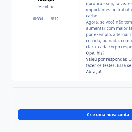
gordura - sim, talvez 
Membro
importantes no trabalh
carbo.
334
12
posts
Reputação
Agora, se você não te
aumentar com maior fac
por exemplo, alternar 
corrida, ou nada, como
claro, cada corpo resp
Opa, blz?
Valeu por responder. O
fazer os testes. Essa 
Abraço!
Crie uma nova conta