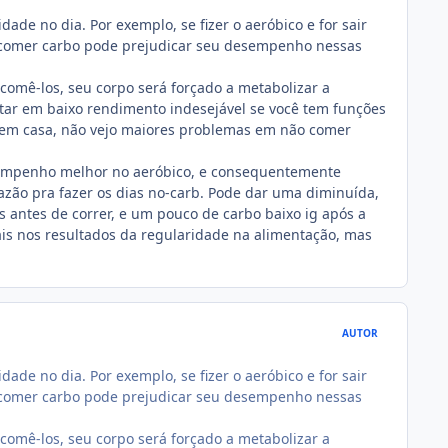
ade no dia. Por exemplo, se fizer o aeróbico e for sair
ão comer carbo pode prejudicar seu desempenho nessas
 comê-los, seu corpo será forçado a metabolizar a
etar em baixo rendimento indesejável se você tem funções
r em casa, não vejo maiores problemas em não comer
sempenho melhor no aeróbico, e consequentemente
azão pra fazer os dias no-carb. Pode dar uma diminuída,
s antes de correr, e um pouco de carbo baixo ig após a
is nos resultados da regularidade na alimentação, mas
AUTOR
ade no dia. Por exemplo, se fizer o aeróbico e for sair
ão comer carbo pode prejudicar seu desempenho nessas
 comê-los, seu corpo será forçado a metabolizar a