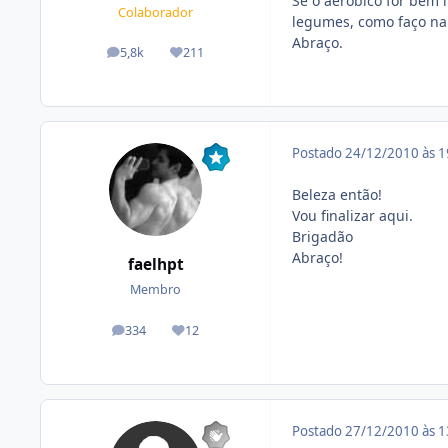
Se o aerobico for bem 
Colaborador
legumes, como faço na 
Abraço.
5,8k
211
posts
Reputação
Postado
24/12/2010 às 
Beleza então!
Vou finalizar aqui.
Brigadão
Abraço!
faelhpt
Membro
334
12
posts
Reputação
Postado
27/12/2010 às 