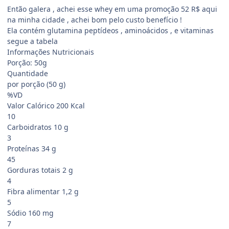
Então galera , achei esse whey em uma promoção 52 R$ aqui
na minha cidade , achei bom pelo custo benefício !
Ela contém glutamina peptídeos , aminoácidos , e vitaminas
segue a tabela
Informações Nutricionais
Porção: 50g
Quantidade
por porção (50 g)
%VD
Valor Calórico 200 Kcal
10
Carboidratos 10 g
3
Proteínas 34 g
45
Gorduras totais 2 g
4
Fibra alimentar 1,2 g
5
Sódio 160 mg
7