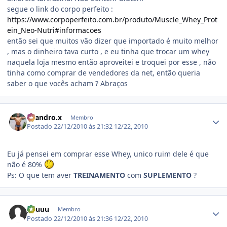
segue o link do corpo perfeito :
https://www.corpoperfeito.com.br/produto/Muscle_Whey_Prot
ein_Neo-Nutri#informacoes
então sei que muitos vão dizer que importado é muito melhor
, mas o dinheiro tava curto , e eu tinha que trocar um whey
naquela loja mesmo então aproveitei e troquei por esse , não
tinha como comprar de vendedores da net, então queria
saber o que vocês acham ? Abraços
Estatísticas do autor
Leandro.x
Membro
Postado
22/12/2010 às 21:32
12/22, 2010
Eu já pensei em comprar esse Whey, unico ruim dele é que
não é 80%
Ps: O que tem aver
TREINAMENTO
com
SUPLEMENTO
?
Estatísticas do autor
peuuu
Membro
Postado
22/12/2010 às 21:36
12/22, 2010