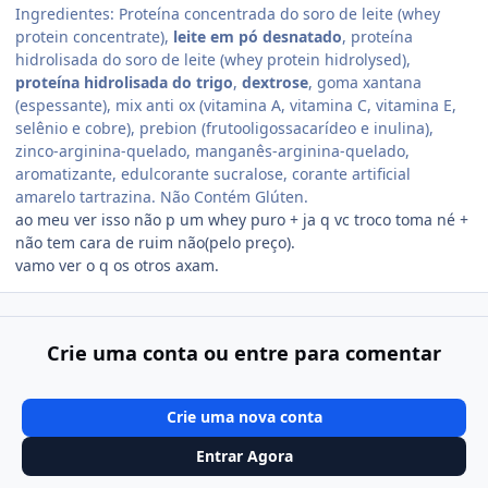
Ingredientes: Proteína concentrada do soro de leite (whey
protein concentrate),
leite em pó desnatado
, proteína
hidrolisada do soro de leite (whey protein hidrolysed),
proteína hidrolisada do trigo
,
dextrose
, goma xantana
(espessante), mix anti ox (vitamina A, vitamina C, vitamina E,
selênio e cobre), prebion (frutooligossacarídeo e inulina),
zinco-arginina-quelado, manganês-arginina-quelado,
aromatizante, edulcorante sucralose, corante artificial
amarelo tartrazina. Não Contém Glúten.
ao meu ver isso não p um whey puro + ja q vc troco toma né +
não tem cara de ruim não(pelo preço).
vamo ver o q os otros axam.
Crie uma conta ou entre para comentar
Crie uma nova conta
Entrar Agora