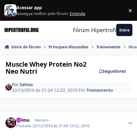
Ir para conteúdo
Acessar app
×
F
Navegue melhor pelo fórum.
Entenda
.
Fórum Hipertrofia.org
Entre
Início do fórum
Principais discussões
Treinamento
Musc
Muscle Whey Protein No2
Neo Nutri
Seguidores
Por
helmo
22/12/2010 às 21:24
12/22, 2010
Em
Treinamento
Estatísticas do autor
helmo
Membro
Postado
22/12/2010 às 21:24
12/22, 2010