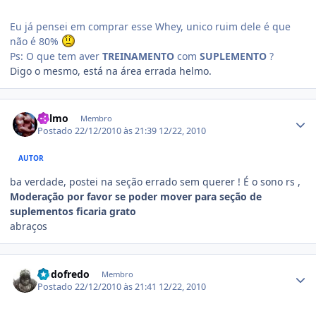
Eu já pensei em comprar esse Whey, unico ruim dele é que
não é 80%
Ps: O que tem aver
TREINAMENTO
com
SUPLEMENTO
?
Digo o mesmo, está na área errada helmo.
Estatísticas do autor
helmo
Membro
Postado
22/12/2010 às 21:39
12/22, 2010
AUTOR
ba verdade, postei na seção errado sem querer ! É o sono rs ,
Moderação por favor se poder mover para seção de
suplementos ficaria grato
abraços
Estatísticas do autor
Godofredo
Membro
Postado
22/12/2010 às 21:41
12/22, 2010