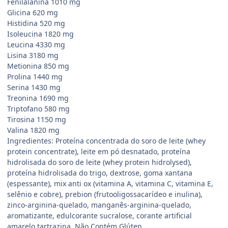
Fenilalanina 1010 mg
Glicina 620 mg
Histidina 520 mg
Isoleucina 1820 mg
Leucina 4330 mg
Lisina 3180 mg
Metionina 850 mg
Prolina 1440 mg
Serina 1430 mg
Treonina 1690 mg
Triptofano 580 mg
Tirosina 1150 mg
Valina 1820 mg
Ingredientes: Proteína concentrada do soro de leite (whey
protein concentrate), leite em pó desnatado, proteína
hidrolisada do soro de leite (whey protein hidrolysed),
proteína hidrolisada do trigo, dextrose, goma xantana
(espessante), mix anti ox (vitamina A, vitamina C, vitamina E,
selênio e cobre), prebion (frutooligossacarídeo e inulina),
zinco-arginina-quelado, manganês-arginina-quelado,
aromatizante, edulcorante sucralose, corante artificial
amarelo tartrazina. Não Contém Glúten.