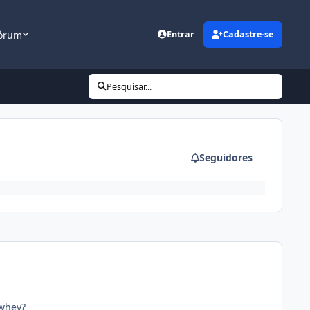
órum
Entrar
Cadastre-se
Pesquisar...
Seguidores
 whey?