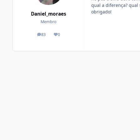
qual a diferença? qual
obrigado!
Daniel_moraes
Membro
83
0
posts
Reputação