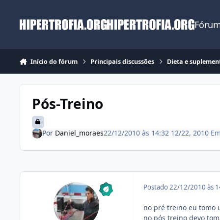
Ir para conteúdo
Fórum
Início do fórum
Principais discussões
Dieta e suplemen
Pós-Treino
Por
Daniel_moraes
22/12/2010 às 14:32
12/22, 2010
E
Postado
22/12/2010 às 
no pré treino eu tomo 
no pós treino devo to