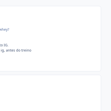
 whey?
to IG.
ig, antes do treino