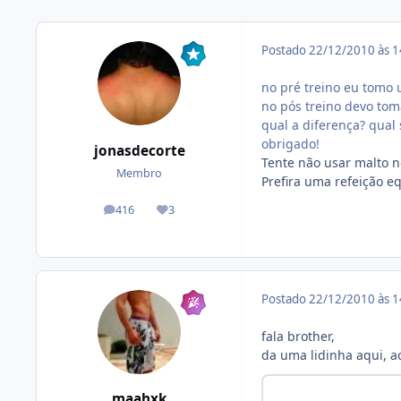
Postado
22/12/2010 às 
no pré treino eu tomo 
no pós treino devo to
qual a diferença? qual
obrigado!
jonasdecorte
Tente não usar malto no
Membro
Prefira uma refeição e
416
3
posts
Reputação
Postado
22/12/2010 às 
fala brother,
da uma lidinha aqui, a
maahxk