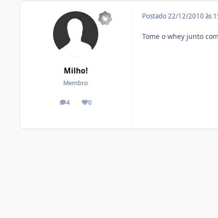
Postado
22/12/2010 às 
Tome o whey junto com 
Milho!
Membro
4
0
posts
Reputação