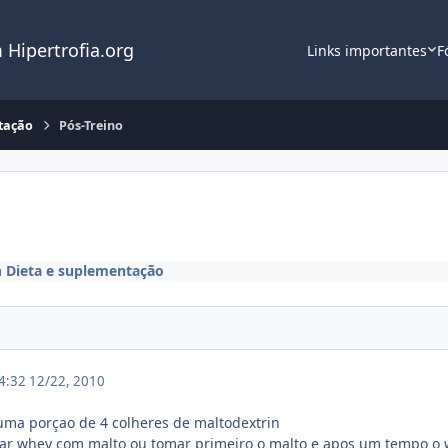
 Hipertrofia.org
Links importantes
F
tação
Pós-Treino
m
Dieta e suplementação
14:32
12/22, 2010
uma porçao de 4 colheres de maltodextrin
mar whey com malto ou tomar primeiro o malto e apos um tempo o