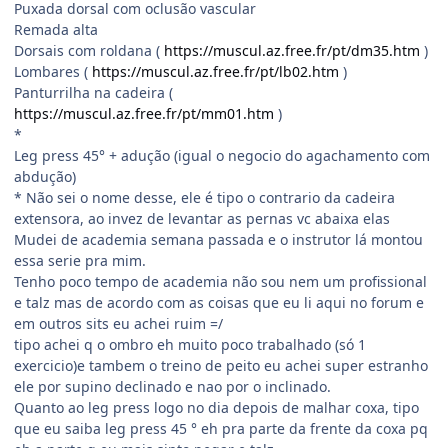
Puxada dorsal com oclusão vascular
Remada alta
Dorsais com roldana (
https://muscul.az.free.fr/pt/dm35.htm
)
Lombares (
https://muscul.az.free.fr/pt/lb02.htm
)
Panturrilha na cadeira (
https://muscul.az.free.fr/pt/mm01.htm
)
*
Leg press 45° + adução (igual o negocio do agachamento com
abdução)
* Não sei o nome desse, ele é tipo o contrario da cadeira
extensora, ao invez de levantar as pernas vc abaixa elas
Mudei de academia semana passada e o instrutor lá montou
essa serie pra mim.
Tenho poco tempo de academia não sou nem um profissional
e talz mas de acordo com as coisas que eu li aqui no forum e
em outros sits eu achei ruim =/
tipo achei q o ombro eh muito poco trabalhado (só 1
exercicio)e tambem o treino de peito eu achei super estranho
ele por supino declinado e nao por o inclinado.
Quanto ao leg press logo no dia depois de malhar coxa, tipo
que eu saiba leg press 45 ° eh pra parte da frente da coxa pq