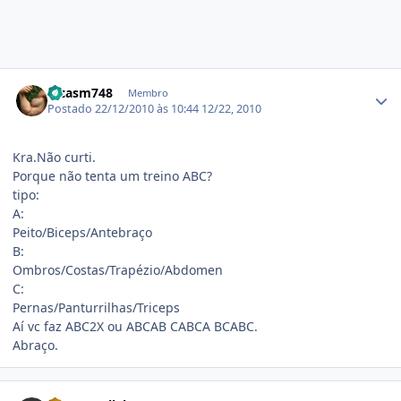
Estatísticas do autor
lucasm748
Membro
Postado
22/12/2010 às 10:44
12/22, 2010
Kra.Não curti.
Porque não tenta um treino ABC?
tipo:
A:
Peito/Biceps/Antebraço
B:
Ombros/Costas/Trapézio/Abdomen
C:
Pernas/Panturrilhas/Triceps
Aí vc faz ABC2X ou ABCAB CABCA BCABC.
Abraço.
Estatísticas do autor