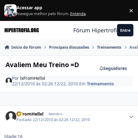
Ir para conteúdo
Acessar app
×
F
Navegue melhor pelo fórum.
Entenda
.
Fórum Hipertrofia.org
Entre
Início do fórum
Principais discussões
Treinamento
Aval
Avaliem Meu Treino =D
Seguidores
Por
lxFromHellxl
22/12/2010 às 02:26
12/22, 2010
Em
Treinamento
Estatísticas do autor
lxFromHellxl
Membro
Postado
22/12/2010 às 02:26
12/22, 2010
Idade:16