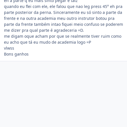
eh a parte q eu mais sinto pegar e talz
quando eu flei com ele, ele falou que nao leg press 45° eh pra
parte posterior da perna. Sinceramente eu só sinto a parte da
frente e na outra academia meu outro instrutor botou pra
parte da frente também intao fiquei meio confuso se poderem
me dizer pra qual parte é agradeceria =D.
me digam oque acham por que se realmente tiver ruim como
eu acho que tá eu mudo de academia logo =P
vlwss
Bons ganhos