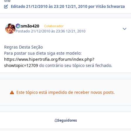
vlw
Editado
21/12/2010 às 23:20
12/21, 2010
por Vitão Schwarza
Estatísticas do autor
Gusmão420
Colaborador
Postado
21/12/2010 às 23:36
12/21, 2010
Regras Desta Seção
Para postar sua dieta siga este modelo:
https://www.hipertrofia.org/forum/index.php?
showtopic=12709
do contrário seu tópico será fechado.
Este tópico está impedido de receber novos posts.
Seguidores