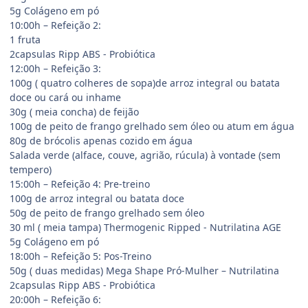
5g Colágeno em pó
10:00h – Refeição 2:
1 fruta
2capsulas Ripp ABS - Probiótica
12:00h – Refeição 3:
100g ( quatro colheres de sopa)de arroz integral ou batata
doce ou cará ou inhame
30g ( meia concha) de feijão
100g de peito de frango grelhado sem óleo ou atum em água
80g de brócolis apenas cozido em água
Salada verde (alface, couve, agrião, rúcula) à vontade (sem
tempero)
15:00h – Refeição 4: Pre-treino
100g de arroz integral ou batata doce
50g de peito de frango grelhado sem óleo
30 ml ( meia tampa) Thermogenic Ripped - Nutrilatina AGE
5g Colágeno em pó
18:00h – Refeição 5: Pos-Treino
50g ( duas medidas) Mega Shape Pró-Mulher – Nutrilatina
2capsulas Ripp ABS - Probiótica
20:00h – Refeição 6: