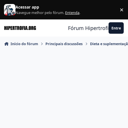
Ir para conteúdo
Acessar app
×
F
Navegue melhor pelo fórum.
Entenda
.
Fórum Hipertrofia.org
Entre
Início do fórum
Principais discussões
Dieta e suplementaç