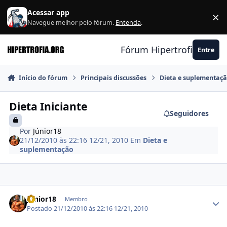
Ir para conteúdo
Acessar app
×
F
Navegue melhor pelo fórum.
Entenda
.
Fórum Hipertrofia.org
Entre
Início do fórum
Principais discussões
Dieta e suplementaç
Dieta Iniciante
Seguidores
Por
Júnior18
21/12/2010 às 22:16
12/21, 2010
Em
Dieta e
suplementação
Estatísticas do autor
Júnior18
Membro
Postado
21/12/2010 às 22:16
12/21, 2010