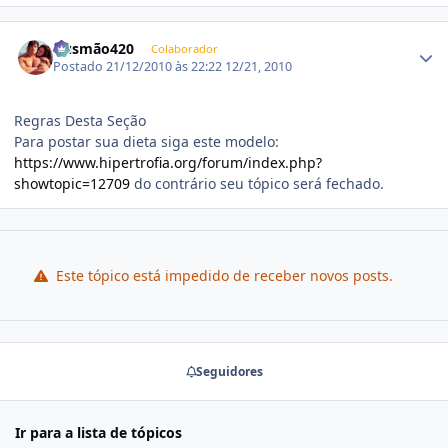
Estatísticas do autor
Gusmão420
Colaborador
Postado
21/12/2010 às 22:22
12/21, 2010
Regras Desta Seção
Para postar sua dieta siga este modelo:
https://www.hipertrofia.org/forum/index.php?
showtopic=12709
do contrário seu tópico será fechado.
Este tópico está impedido de receber novos posts.
Seguidores
Ir para a lista de tópicos