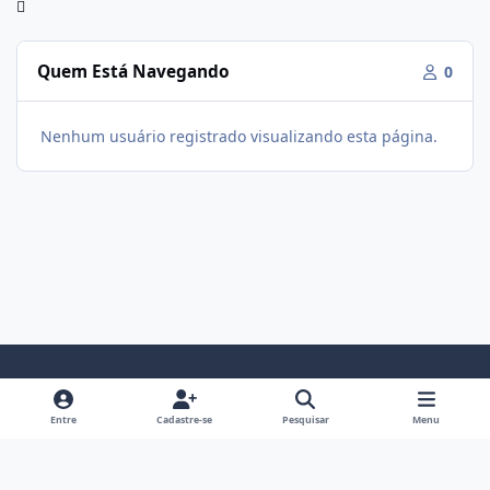
Quem Está Navegando
0
Nenhum usuário registrado visualizando esta página.
Modo Claro
Modo Escuro
Preferência do Sistema
f
i
Entre
Cadastre-se
Pesquisar
Menu
a
n
Política De Privacidade
Contato
Cookies
c
s
Fórum Hipertrofia
Powered by
Invision Community
e
t