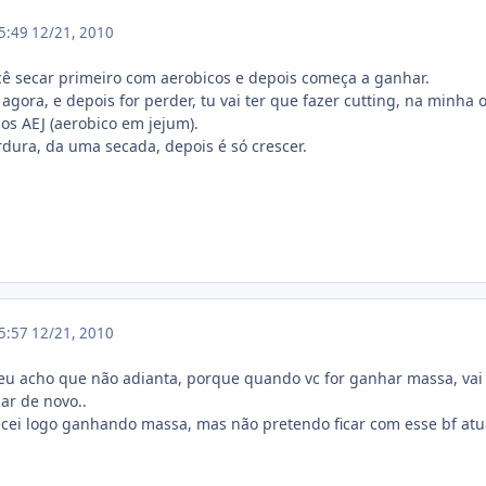
15:49
12/21, 2010
ê secar primeiro com aerobicos e depois começa a ganhar.
agora, e depois for perder, tu vai ter que fazer cutting, na minha
os AEJ (aerobico em jejum).
ura, da uma secada, depois é só crescer.
15:57
12/21, 2010
eu acho que não adianta, porque quando vc for ganhar massa, vai
car de novo..
ei logo ganhando massa, mas não pretendo ficar com esse bf atua