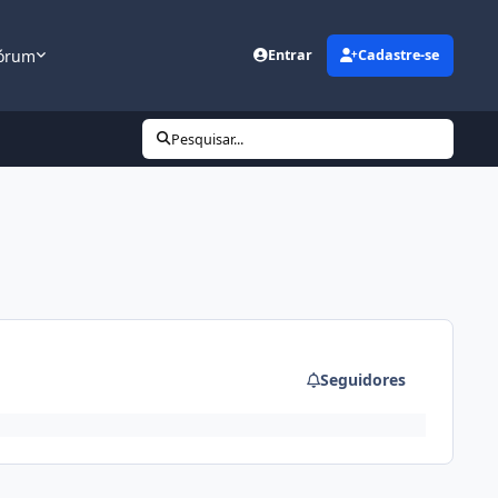
órum
Entrar
Cadastre-se
Pesquisar...
Seguidores