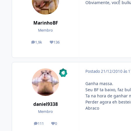
Obviamente, vocÊ bulka
MarinhoBF
Membro
1,9k
136
posts
Reputação
Postado
21/12/2010 às 
Ganha massa.
Seu BF ta baixo, faz bu
Ta na hora de ganhar 
Perder agora eh bestei
daniel9338
Abraco
Membro
111
0
posts
Reputação