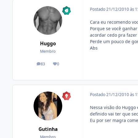
Postado
21/12/2010 às 
Cara eu recomendo voc
Porque se você ganhar 
acordar cedo pra fazer 
Perde um pouco de gord
Huggo
Abs
Membro
83
0
posts
Reputação
Postado
21/12/2010 às 
Nessa visão do Huggo 
definido vai ter que se
Eu por ser magra comec
Gutinha
Membro