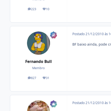
223
10
posts
Reputação
Postado
21/12/2010 às 
BF baixo ainda, pode c
Fernando Bull
Membro
827
31
posts
Reputação
Postado
21/12/2010 às 