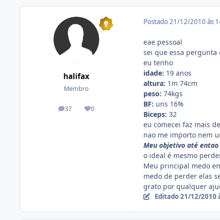
Postado
21/12/2010 às 
eae pessoal
sei que essa pergunta
eu tenho
idade:
19 anos
halifax
altura:
1m 74cm
Membro
peso:
74kgs
BF:
uns 16%
37
0
posts
Reputação
Biceps:
32
eu comecei faz mais de
nao me importo nem um
Meu objetivo até entao 
o ideal é mesmo perder
Meu principal medo em 
medo de perder elas s
grato por qualquer aju
Editado
21/12/2010 