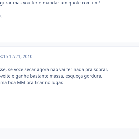
segurar mas vou ter q mandar um quote com um!
k
18:15
12/21, 2010
sse, se você secar agora não vai ter nada pra sobrar,
roveite e ganhe bastante massa, esqueça gordura,
uma boa MM pra ficar no lugar.