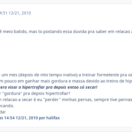
14:51
12/21, 2010
 é meio batido, mas to postando essa duvida pra saber em relaca
 um mes (depois de mto tempo inativo) a treinar formetente pra va
 pouco em ganhar mais gordura e massa devido ao treino de hipe
era visar a hipertrofiar pra depois entao só secar!
 "gordura" pra depois hipertrofiar?
relacao a secar é eu "perder" minhas pernas, sempre tive pernas b
ecando.
da!
às 14:54
12/21, 2010
por halifax