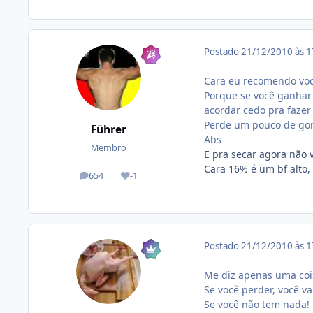
Postado
21/12/2010 às 
Cara eu recomendo voc
Porque se você ganhar 
acordar cedo pra fazer 
Perde um pouco de gord
Führer
Abs
Membro
E pra secar agora não v
Cara 16% é um bf alto,
654
-1
posts
Reputação
Postado
21/12/2010 às 
Me diz apenas uma coi
Se você perder, você va
Se você não tem nada!