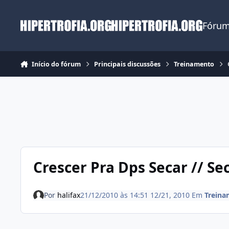
Ir para conteúdo
Fórum
Início do fórum
Principais discussões
Treinamento
Crescer Pra Dps Secar // Se
Por
halifax
21/12/2010 às 14:51
12/21, 2010
Em
Treina