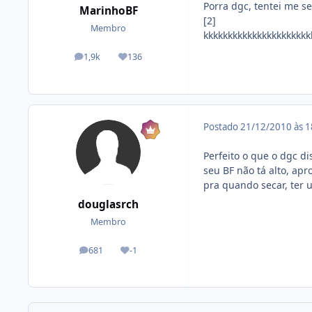
Porra dgc, tentei me 
MarinhoBF
[2]
Membro
kkkkkkkkkkkkkkkkkkkkkk
1,9k
136
posts
Reputação
Postado
21/12/2010 às 
Perfeito o que o dgc di
seu BF não tá alto, ap
pra quando secar, ter 
douglasrch
Membro
681
-1
posts
Reputação