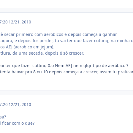
17:20
12/21, 2010
ê secar primeiro com aerobicos e depois começa a ganhar.
agora, e depois for perder, tu vai ter que fazer cutting, na minha
os AEJ (aerobico em jejum).
ura, da uma secada, depois é só crescer.
ai ter que fazer cutting 0.o Nem AEJ nem qlqr tipo de aeróbico ?
 tenta baixar pra 8 ou 10 depois começa a crescer, assim tu prati
17:20
12/21, 2010
sa?
i ficar com o que?