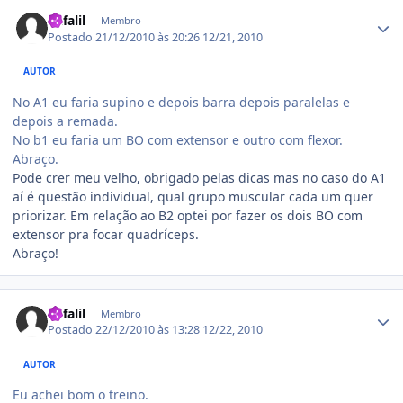
Estatísticas do autor
Kafalil
Membro
Postado
21/12/2010 às 20:26
12/21, 2010
AUTOR
No A1 eu faria supino e depois barra depois paralelas e
depois a remada.
No b1 eu faria um BO com extensor e outro com flexor.
Abraço.
Pode crer meu velho, obrigado pelas dicas mas no caso do A1
aí é questão individual, qual grupo muscular cada um quer
priorizar. Em relação ao B2 optei por fazer os dois BO com
extensor pra focar quadríceps.
Abraço!
Estatísticas do autor
Kafalil
Membro
Postado
22/12/2010 às 13:28
12/22, 2010
AUTOR
Eu achei bom o treino.