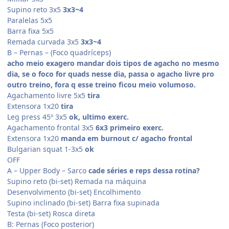
Supino reto 3x5
3x3~4
Paralelas 5x5
Barra fixa 5x5
Remada curvada 3x5
3x3~4
B – Pernas – (Foco quadríceps)
acho meio exagero mandar dois tipos de agacho no mesmo
dia, se o foco for quads nesse dia, passa o agacho livre pro
outro treino, fora q esse treino ficou meio volumoso.
Agachamento livre 5x5
tira
Extensora 1x20
tira
Leg press 45º 3x5
ok, ultimo exerc.
Agachamento frontal 3x5
6x3 primeiro exerc.
Extensora 1x20
manda em burnout c/ agacho frontal
Bulgarian squat 1-3x5
ok
OFF
A – Upper Body – Sarco
cade séries e reps dessa rotina?
Supino reto (bi-set) Remada na máquina
Desenvolvimento (bi-set) Encolhimento
Supino inclinado (bi-set) Barra fixa supinada
Testa (bi-set) Rosca direta
B: Pernas (Foco posterior)