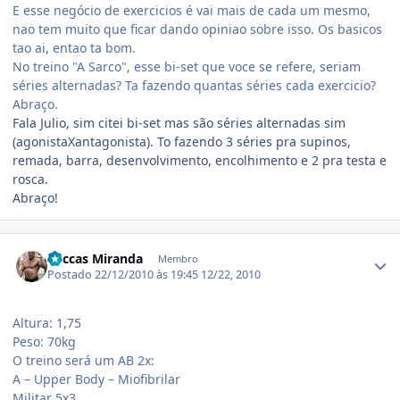
E esse negócio de exercicios é vai mais de cada um mesmo,
nao tem muito que ficar dando opiniao sobre isso. Os basicos
tao ai, entao ta bom.
No treino "A Sarco", esse bi-set que voce se refere, seriam
séries alternadas? Ta fazendo quantas séries cada exercicio?
Abraço.
Fala Julio, sim citei bi-set mas são séries alternadas sim
(agonistaXantagonista). To fazendo 3 séries pra supinos,
remada, barra, desenvolvimento, encolhimento e 2 pra testa e
rosca.
Abraço!
Estatísticas do autor
Luccas Miranda
Membro
Postado
22/12/2010 às 19:45
12/22, 2010
Altura: 1,75
Peso: 70kg
O treino será um AB 2x:
A – Upper Body – Miofibrilar
Militar 5x3