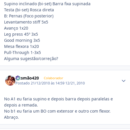
Supino inclinado (bi-set) Barra fixa supinada
Testa (bi-set) Rosca direta
B: Pernas (Foco posterior)
Levantamento stiff 5x5
Avanço 1x20
Leg press 45º 3x5
Good morning 3x5
Mesa flexora 1x20
Pull-Through 1-3x5
Alguma sugestão/correção?
Estatísticas do autor
Gusmão420
Colaborador
Postado
21/12/2010 às 14:59
12/21, 2010
No A1 eu faria supino e depois barra depois paralelas e
depois a remada.
No b1 eu faria um BO com extensor e outro com flexor.
Abraço.