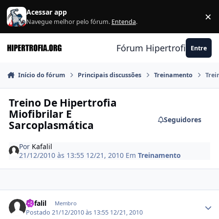
Ir para conteúdo
Acessar app
×
F
Navegue melhor pelo fórum.
Entenda
.
Fórum Hipertrofia.org
Entre
Início do fórum
Principais discussões
Treinamento
Trei
Treino De Hipertrofia
Miofibrilar E
Seguidores
Sarcoplasmática
Por
Kafalil
21/12/2010 às 13:55
12/21, 2010
Em
Treinamento
Estatísticas do autor
Kafalil
Membro
Postado
21/12/2010 às 13:55
12/21, 2010