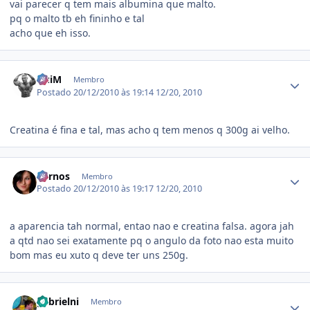
vai parecer q tem mais albumina que malto.
pq o malto tb eh fininho e tal
acho que eh isso.
Estatísticas do autor
GuiM
Membro
Postado
20/12/2010 às 19:14
12/20, 2010
Creatina é fina e tal, mas acho q tem menos q 300g ai velho.
Estatísticas do autor
Bernos
Membro
Postado
20/12/2010 às 19:17
12/20, 2010
a aparencia tah normal, entao nao e creatina falsa. agora jah
a qtd nao sei exatamente pq o angulo da foto nao esta muito
bom mas eu xuto q deve ter uns 250g.
Estatísticas do autor
gabrielni
Membro