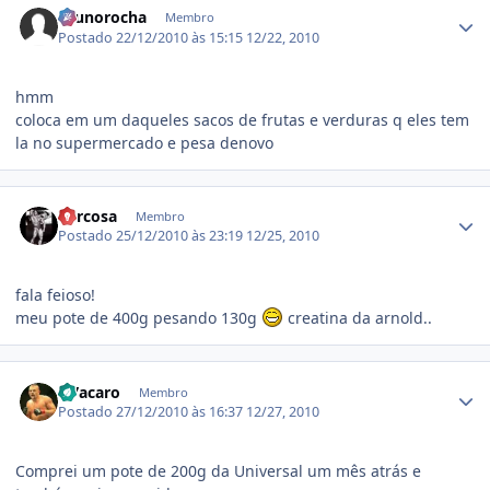
brunorocha
Membro
Postado
22/12/2010 às 15:15
12/22, 2010
hmm
coloca em um daqueles sacos de frutas e verduras q eles tem
la no supermercado e pesa denovo
Estatísticas do autor
Vercosa
Membro
Postado
25/12/2010 às 23:19
12/25, 2010
fala feioso!
meu pote de 400g pesando 130g
creatina da arnold..
Estatísticas do autor
GVacaro
Membro
Postado
27/12/2010 às 16:37
12/27, 2010
Comprei um pote de 200g da Universal um mês atrás e