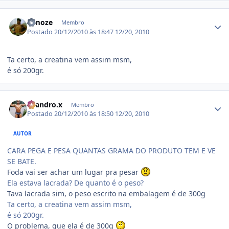
Estatísticas do autor
Fimoze
Membro
Postado
20/12/2010 às 18:47
12/20, 2010
Ta certo, a creatina vem assim msm,
é só 200gr.
Estatísticas do autor
Leandro.x
Membro
Postado
20/12/2010 às 18:50
12/20, 2010
AUTOR
CARA PEGA E PESA QUANTAS GRAMA DO PRODUTO TEM E VE
SE BATE.
Foda vai ser achar um lugar pra pesar
Ela estava lacrada? De quanto é o peso?
Tava lacrada sim, o peso escrito na embalagem é de 300g
Ta certo, a creatina vem assim msm,
é só 200gr.
O problema, que ela é de 300g