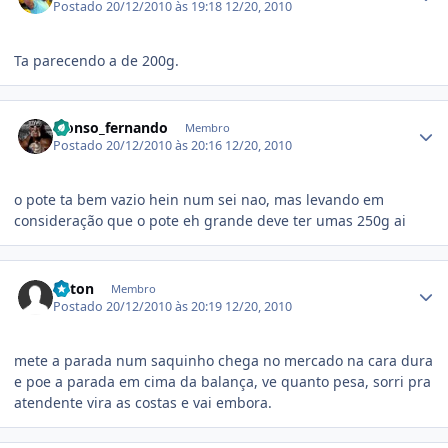
Postado
20/12/2010 às 19:18
12/20, 2010
Ta parecendo a de 200g.
Estatísticas do autor
alonso_fernando
Membro
Postado
20/12/2010 às 20:16
12/20, 2010
o pote ta bem vazio hein num sei nao, mas levando em
consideração que o pote eh grande deve ter umas 250g ai
Estatísticas do autor
Triton
Membro
Postado
20/12/2010 às 20:19
12/20, 2010
mete a parada num saquinho chega no mercado na cara dura
e poe a parada em cima da balança, ve quanto pesa, sorri pra
atendente vira as costas e vai embora.