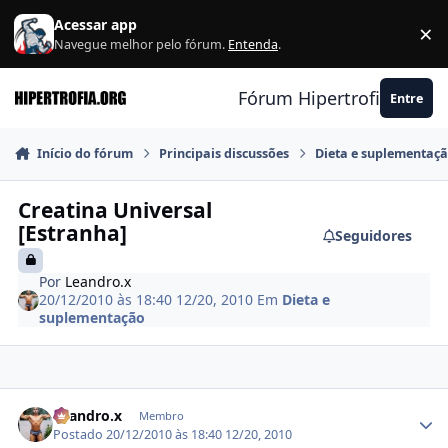
Ir para conteúdo
Acessar app
×
F
Navegue melhor pelo fórum.
Entenda
.
Fórum Hipertrofia.org
Entre
Início do fórum
Principais discussões
Dieta e suplementaç
Creatina Universal
[Estranha]
Seguidores
Por
Leandro.x
20/12/2010 às 18:40
12/20, 2010
Em
Dieta e
suplementação
Estatísticas do autor
Leandro.x
Membro
Postado
20/12/2010 às 18:40
12/20, 2010