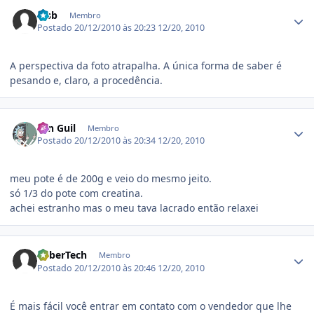
Estatísticas do autor
rcsb
Membro
Postado
20/12/2010 às 20:23
12/20, 2010
A perspectiva da foto atrapalha. A única forma de saber é
pesando e, claro, a procedência.
Estatísticas do autor
Ten Guil
Membro
Postado
20/12/2010 às 20:34
12/20, 2010
meu pote é de 200g e veio do mesmo jeito.
só 1/3 do pote com creatina.
achei estranho mas o meu tava lacrado então relaxei
Estatísticas do autor
CyberTech
Membro
Postado
20/12/2010 às 20:46
12/20, 2010
É mais fácil você entrar em contato com o vendedor que lhe