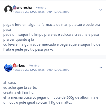
Estatísticas do autor
brunorocha
Membro
Postado
20/12/2010 às 19:04
12/20, 2010
pega e leva em alguma farmacia de manipulacao e pede pra
pesa
pede um saquinho limpo pra eles e coloca a creatina e pesa
pra ver quanto q ta
ou leva em algum supermercado e pega aquele saquinho de
fruta e pede pro tio pesa pra vc
Estatísticas do autor
Markos
Membro
Postado
20/12/2010 às 19:09
12/20, 2010
ah cara.
eu acho que ta certo.
creatina eh fininho.
eh a mesma coisa vc pegar um pote de 500g de albumina e
um outro pote igual colocar 1 Kg de malto..