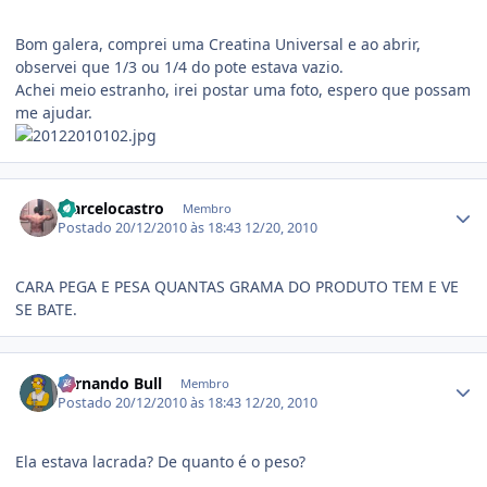
Bom galera, comprei uma Creatina Universal e ao abrir,
observei que 1/3 ou 1/4 do pote estava vazio.
Achei meio estranho, irei postar uma foto, espero que possam
me ajudar.
Estatísticas do autor
Marcelocastro
Membro
Postado
20/12/2010 às 18:43
12/20, 2010
CARA PEGA E PESA QUANTAS GRAMA DO PRODUTO TEM E VE
SE BATE.
Estatísticas do autor
Fernando Bull
Membro
Postado
20/12/2010 às 18:43
12/20, 2010
Ela estava lacrada? De quanto é o peso?