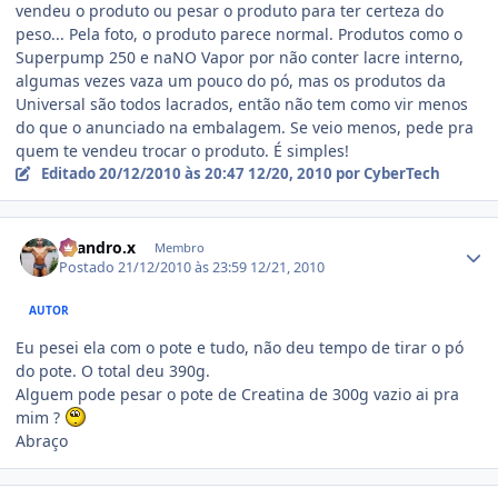
vendeu o produto ou pesar o produto para ter certeza do
peso... Pela foto, o produto parece normal. Produtos como o
Superpump 250 e naNO Vapor por não conter lacre interno,
algumas vezes vaza um pouco do pó, mas os produtos da
Universal são todos lacrados, então não tem como vir menos
do que o anunciado na embalagem. Se veio menos, pede pra
quem te vendeu trocar o produto. É simples!
Editado
20/12/2010 às 20:47
12/20, 2010
por CyberTech
Estatísticas do autor
Leandro.x
Membro
Postado
21/12/2010 às 23:59
12/21, 2010
AUTOR
Eu pesei ela com o pote e tudo, não deu tempo de tirar o pó
do pote. O total deu 390g.
Alguem pode pesar o pote de Creatina de 300g vazio ai pra
mim ?
Abraço
Estatísticas do autor