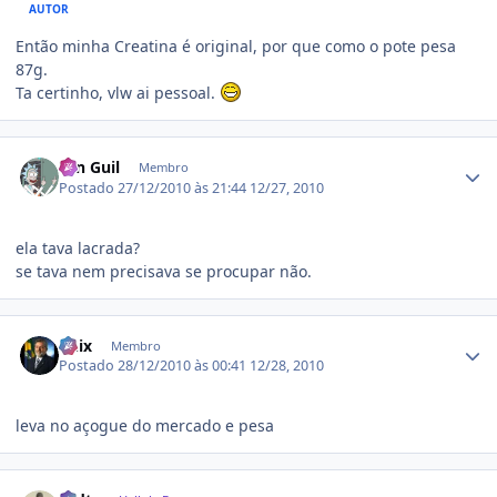
AUTOR
Então minha Creatina é original, por que como o pote pesa
87g.
Ta certinho, vlw ai pessoal.
Estatísticas do autor
Ten Guil
Membro
Postado
27/12/2010 às 21:44
12/27, 2010
ela tava lacrada?
se tava nem precisava se procupar não.
Estatísticas do autor
unix
Membro
Postado
28/12/2010 às 00:41
12/28, 2010
leva no açogue do mercado e pesa
Estatísticas do autor