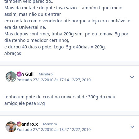
também veio parecido...
Mais da metade do pote tava vazio...também fiquei meio
assim, mas não quis entrar
em contato com o vendedor até porque a loja era confiável e
era da Universal né.
Mas depois confirmei, tinha 200g sim, pq eu tomava 5g por
dia (tenho o medidor certinho),
e durou 40 dias o pote. Logo, 5g x 40dias = 200g.
Abraços
Estatísticas do autor
Ten Guil
Membro
Postado
27/12/2010 às 17:14
12/27, 2010
tenho um pote de creatina universal de 300g do meu
amigo,ele pesa 87g
Estatísticas do autor
Leandro.x
Membro
Postado
27/12/2010 às 18:47
12/27, 2010