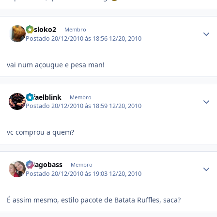
Estatísticas do autor
crisloko2
Membro
Postado
20/12/2010 às 18:56
12/20, 2010
vai num açougue e pesa man!
Estatísticas do autor
rafaelblink
Membro
Postado
20/12/2010 às 18:59
12/20, 2010
vc comprou a quem?
Estatísticas do autor
thiagobass
Membro
Postado
20/12/2010 às 19:03
12/20, 2010
É assim mesmo, estilo pacote de Batata Ruffles, saca?