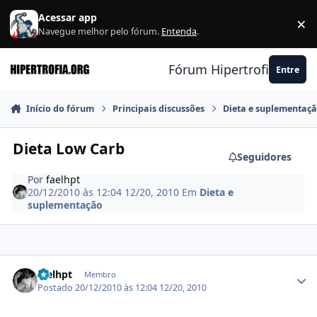
Ir para conteúdo
Acessar app
×
F
Navegue melhor pelo fórum.
Entenda
.
Fórum Hipertrofia.org
Entre
Início do fórum
Principais discussões
Dieta e suplementaç
Dieta Low Carb
Seguidores
Por
faelhpt
20/12/2010 às 12:04
12/20, 2010
Em
Dieta e
suplementação
Estatísticas do autor
faelhpt
Membro
Postado
20/12/2010 às 12:04
12/20, 2010