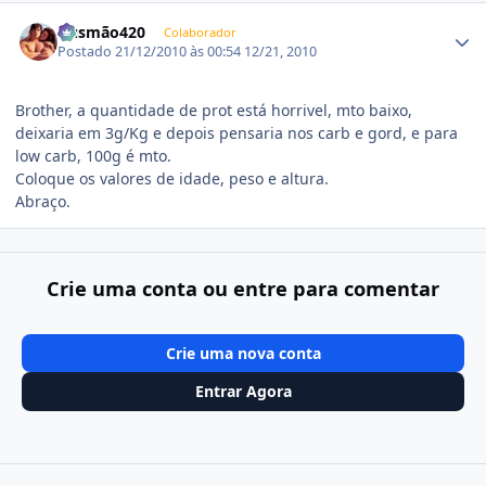
Estatísticas do autor
Gusmão420
Colaborador
Postado
21/12/2010 às 00:54
12/21, 2010
Brother, a quantidade de prot está horrivel, mto baixo,
deixaria em 3g/Kg e depois pensaria nos carb e gord, e para
low carb, 100g é mto.
Coloque os valores de idade, peso e altura.
Abraço.
Crie uma conta ou entre para comentar
Crie uma nova conta
Entrar Agora