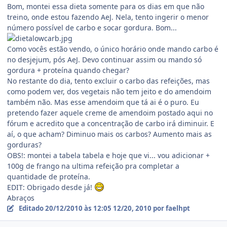
Bom, montei essa dieta somente para os dias em que não
treino, onde estou fazendo AeJ. Nela, tento ingerir o menor
número possível de carbo e socar gordura. Bom...
Como vocês estão vendo, o único horário onde mando carbo é
no desjejum, pós AeJ. Devo continuar assim ou mando só
gordura + proteína quando chegar?
No restante do dia, tento excluir o carbo das refeições, mas
como podem ver, dos vegetais não tem jeito e do amendoim
também não. Mas esse amendoim que tá ai é o puro. Eu
pretendo fazer aquele creme de amendoim postado aqui no
fórum e acredito que a concentração de carbo irá diminuir. E
aí, o que acham? Diminuo mais os carbos? Aumento mais as
gorduras?
OBS!: montei a tabela tabela e hoje que vi... vou adicionar +
100g de frango na ultima refeição pra completar a
quantidade de proteína.
EDIT: Obrigado desde já!
Abraços
Editado
20/12/2010 às 12:05
12/20, 2010
por faelhpt