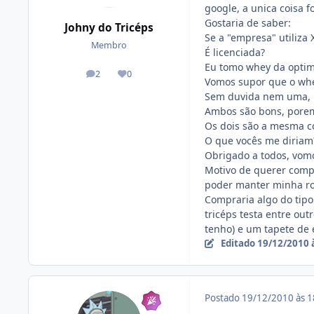
google, a unica coisa f
Gostaria de saber:
Johny do Tricéps
Se a "empresa" utiliza
Membro
É licenciada?
Eu tomo whey da optim
2
0
posts
Reputação
Vomos supor que o whe
Sem duvida nem uma, 
Ambos são bons, porem
Os dois são a mesma co
O que vocês me diriam
Obrigado a todos, vom
Motivo de querer comp
poder manter minha roti
Compraria algo do tipo:
tricéps testa entre ou
tenho) e um tapete de e
Editado
19/12/2010 
Postado
19/12/2010 às 