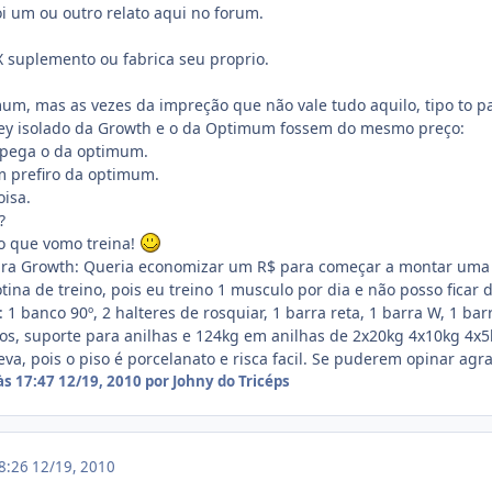
oi um ou outro relato aqui no forum.
 X suplemento ou fabrica seu proprio.
um, mas as vezes da impreção que não vale tudo aquilo, tipo to p
y isolado da Growth e o da Optimum fossem do mesmo preço:
pega o da optimum.
 prefiro da optimum.
isa.
?
o que vomo treina!
ra Growth: Queria economizar um R$ para começar a montar uma a
na de treino, pois eu treino 1 musculo por dia e não posso ficar d
 1 banco 90º, 2 halteres de rosquiar, 1 barra reta, 1 barra W, 1 ba
tros, suporte para anilhas e 124kg em anilhas de 2x20kg 4x10kg 4x5
va, pois o piso é porcelanato e risca facil. Se puderem opinar agr
às 17:47
12/19, 2010
por Johny do Tricéps
18:26
12/19, 2010