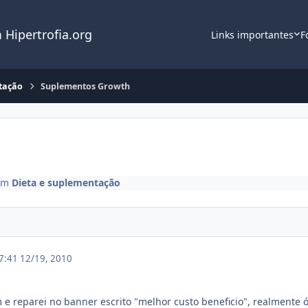
 Hipertrofia.org
Links importantes
F
tação
Suplementos Growth
Em
Dieta e suplementação
17:41
12/19, 2010
 e reparei no banner escrito "melhor custo beneficio", realmente