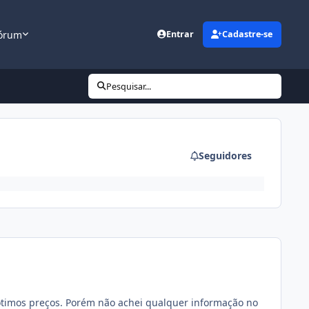
órum
Entrar
Cadastre-se
Pesquisar...
Seguidores
 ótimos preços. Porém não achei qualquer informação no