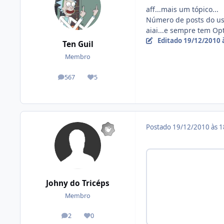
aff...mais um tópico...
Número de posts do us
aiai...e sempre tem O
Editado
19/12/2010 
Ten Guil
Membro
567
5
posts
Reputação
Postado
19/12/2010 às 
Johny do Tricéps
Membro
2
0
posts
Reputação