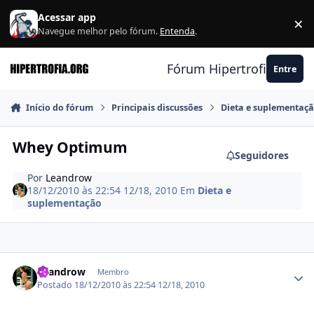
Ir para conteúdo
Acessar app
×
F
Navegue melhor pelo fórum.
Entenda
.
Fórum Hipertrofia.org
Entre
Início do fórum
Principais discussões
Dieta e suplementaç
Whey Optimum
Seguidores
Por
Leandrow
18/12/2010 às 22:54
12/18, 2010
Em
Dieta e
suplementação
Estatísticas do autor
Leandrow
Membro
Postado
18/12/2010 às 22:54
12/18, 2010