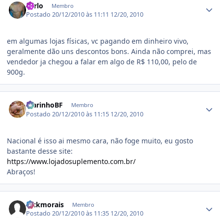
Sarlo
Membro
Postado
20/12/2010 às 11:11
12/20, 2010
em algumas lojas físicas, vc pagando em dinheiro vivo,
geralmente dão uns descontos bons. Ainda não comprei, mas
vendedor ja chegou a falar em algo de R$ 110,00, pelo de
900g.
Estatísticas do autor
MarinhoBF
Membro
Postado
20/12/2010 às 11:15
12/20, 2010
Nacional é isso ai mesmo cara, não foge muito, eu gosto
bastante desse site:
https://www.lojadosuplemento.com.br/
Abraços!
Estatísticas do autor
hickmorais
Membro
Postado
20/12/2010 às 11:35
12/20, 2010