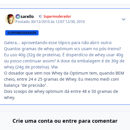
Estatísticas do autor
busarello
Supermoderador
Postado
30/12/2010 às 12:07
12/30, 2010
SUPERMODERADOR
Galera... aproveitando esse tópico para não abrir outro:
Quantos gramas de whey optimum vcs usam no pós-treino?
Eu uso 40g (32g de proteína). É disperdício de whey usar 40g
ou posso continuar assim? A dose da embalagem é de 30g de
whey (24g de proteína). Vlw
O dosador que vem nos Whey da Optimum tem, quando BEM
cheio, entre 24 e 25 gramas de Whey. Eu mesmo medi com
balança "de precisão".
Dois scoops de whey optimum dá entre 48 e 50 gramas de
whey.
Crie uma conta ou entre para comentar