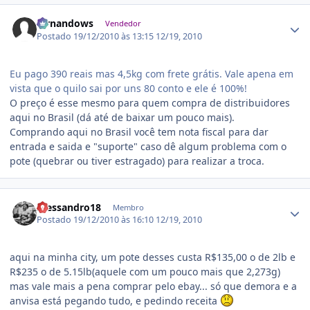
Estatísticas do autor
fernandows
Vendedor
Postado
19/12/2010 às 13:15
12/19, 2010
Eu pago 390 reais mas 4,5kg com frete grátis. Vale apena em
vista que o quilo sai por uns 80 conto e ele é 100%!
O preço é esse mesmo para quem compra de distribuidores
aqui no Brasil (dá até de baixar um pouco mais).
Comprando aqui no Brasil você tem nota fiscal para dar
entrada e saida e "suporte" caso dê algum problema com o
pote (quebrar ou tiver estragado) para realizar a troca.
Estatísticas do autor
Alessandro18
Membro
Postado
19/12/2010 às 16:10
12/19, 2010
aqui na minha city, um pote desses custa R$135,00 o de 2lb e
R$235 o de 5.15lb(aquele com um pouco mais que 2,273g)
mas vale mais a pena comprar pelo ebay... só que demora e a
anvisa está pegando tudo, e pedindo receita