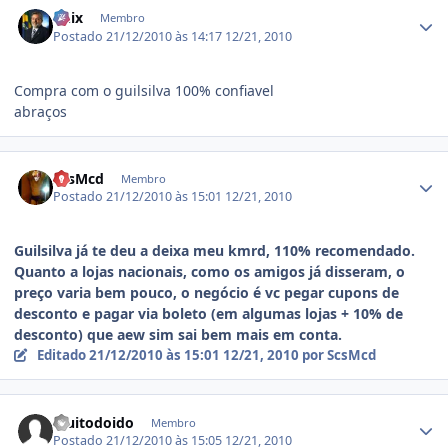
Estatísticas do autor
unix
Membro
Postado
21/12/2010 às 14:17
12/21, 2010
Compra com o guilsilva 100% confiavel
abraços
Estatísticas do autor
ScsMcd
Membro
Postado
21/12/2010 às 15:01
12/21, 2010
Guilsilva já te deu a deixa meu kmrd, 110% recomendado.
Quanto a lojas nacionais, como os amigos já disseram, o
preço varia bem pouco, o negócio é vc pegar cupons de
desconto e pagar via boleto (em algumas lojas + 10% de
desconto) que aew sim sai bem mais em conta.
Editado
21/12/2010 às 15:01
12/21, 2010
por ScsMcd
Estatísticas do autor
Muitodoido
Membro
Postado
21/12/2010 às 15:05
12/21, 2010