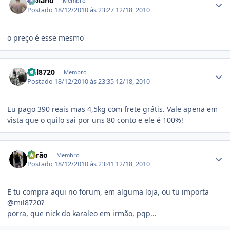
Bibiano
Membro
Postado
18/12/2010 às 23:27
12/18, 2010
o preço é esse mesmo
Estatísticas do autor
mil8720
Membro
Postado
18/12/2010 às 23:35
12/18, 2010
Eu pago 390 reais mas 4,5kg com frete grátis. Vale apena em
vista que o quilo sai por uns 80 conto e ele é 100%!
Estatísticas do autor
Barão
Membro
Postado
18/12/2010 às 23:41
12/18, 2010
E tu compra aqui no forum, em alguma loja, ou tu importa
@mil8720?
porra, que nick do karaleo em irmão, pqp...