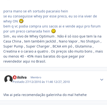
porra mano se eh sortudo pacaraio hein
se eu conseguisse whey por esse preco, eu so iria viver de
whey ON
bem q vc podia compra uns sacos ai e vende aqui pro forum
por um preco camarada hein
Sim , eu vivo de Whey Optimum . Não é só isso que tem la na
Casa China , tem também Jack3d , Nano Vapor , No Shotgun ,
Super Pump , Super Charger , BCAA em pó , Glutamina ,
Creatina e o caraio a quatro . Os preços são muito bons , mais
ou menos 40 - 45% mais baratos do que pegar por
revendedor aqui no Brasil.
Estatísticas do autor
Guilsilva
Membro
Postado
27/12/2010 às 11:46
12/27, 2010
Vlw ai pela recomendação galerinha do mal hehehe
Estatísticas do autor