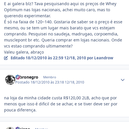
E ai galera blz? Tava pesquisando aqui os preços de Whey
Optimum nas lojas nacionais, achei muito caro, mas to
querendo experimentar.
É só na faixa de 120~140. Gostaria de saber se o preço é esse
mesmo, ou se tem um lugar mais barato que vcs estejam
comprando. Pesquisei no saudeja, madrugao, corpoemdia,
musclepont br etc. Queria comprar em lojas nacionais. Onde
vcs estao comprando ultimamente?
Valeu galera, abraço
Editado
18/12/2010 às 22:59
12/18, 2010
por Leandrow
Estatísticas do autor
rubronegro
Membro
Postado
18/12/2010 às 23:18
12/18, 2010
na loja da minha cidade custa R$120,00 2LB, acho que por
menos que isso é dificil de se achar, e se tiver deve ser por
pouca diferença.
Estatísticas do autor