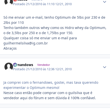
Postado
21/12/2010 às 11:10
12/21, 2010
Só me enviar um e-mail, tenho Optimum de 5lbs por 230 e de
2lbs por 110
Tenho também outros whey como os Hidro whey da Optimum,
o de 3,5lbs por 250 e o de 1,75lbs por 150.
Qualquer coisa só me enviar um e-mail para
guilhermelsilva@ig.com.br
Abraços
Estatísticas do autor
fernandows
Vendedor
Postado
21/12/2010 às 12:36
12/21, 2010
Ja comprei com o fernandows, gostei, mas tava querendo
experimentar o Optimum mesmo!
Nesse caso então pode comprar com o guilsilva que é
vendedor aqui do fórum e sem dúvida é 100% confiável.