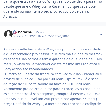
barra que estava à vista do Whey , sendo que devia passar no
pacote que une o Whey com a Caseina , porque cada pote ,
querendo ou não , tem o seu próprio codigo de barra.
Abraços.
Estatísticas do autor
brunorocha
Membro
Postado
20/12/2010 às 17:55
12/20, 2010
A galera exalta bastante o Whey da optimum , mas a verdade
é que recomendo pro pessoal que tem mais dinheiro mesmo (
os sabores são ótimos e tem a garantia de qualidade né ) . No
mais , o whey do Fernandows ow até mesmo um Probiotica e
Body action são recomendados .
Eu moro aqui perto da fronteira com Pedro Ruan - Paraguay e
o Whey de 5 lbs aqui sai por 140 reais (Optimum) , já o saco
de ração de 10 lbs ta saindo na faixa de 200 - 220 reais .
Recomendo pra galera que for para o Paraguay a Casa China ,
os suplementos lá são originais , compro lá desde 2008. Teve
uma vez que eu levei um 24H protein por apenas 65 reais (
preço unitário do Whey ) , a moça passou apenas o codigo de