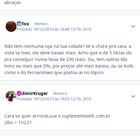
abraços
Estatísticas do autor
D_Tox
Membro
Postado
19/12/2010 às 16:44
12/19, 2010
Não tem nenhuma loja na tua cidade? Ve e chora pro cara, a
vista se tiver, ele deve baixar mais. Acho que o de 5 libras da
pra conseguir numa faixa de 230 reais. Ou, tem outros tão
bons ou mais que ON, por preços até mais baixos, ou os bulk,
como o do Fernandows que postou ai no tópico.
Estatísticas do autor
LadimirKruger
Membro
Postado
19/12/2010 às 19:03
12/19, 2010
Cara se quer arriscar,usa o suplementosbh.com.br
2lbs = 110,21
Estatísticas do autor