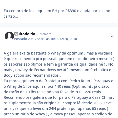
Eu compro de loja aqui em BH por R$390 e ainda parcela no
cartão...
Estatísticas do autor
Muitodoido
Membro
Postado
20/12/2010 às 16:18
12/20, 2010
A galera exalta bastante o Whey da optimum , mas a verdade
é que recomendo pro pessoal que tem mais dinheiro mesmo (
os sabores são ótimos e tem a garantia de qualidade né ) . No
mais , o whey do Fernandows ow até mesmo um Probiotica e
Body action são recomendados .
Eu moro aqui perto da fronteira com Pedro Ruan - Paraguay e
o Whey de 5 lbs aqui sai por 140 reais (Optimum) , já o saco
de ração de 10 lbs ta saindo na faixa de 200 - 220 reais .
Recomendo pra galera que for para o Paraguay a Casa China ,
os suplementos lá são originais , compro lá desde 2008. Teve
uma vez que eu levei um 24H protein por apenas 65 reais (
preço unitário do Whey ) , a moça passou apenas o codigo de