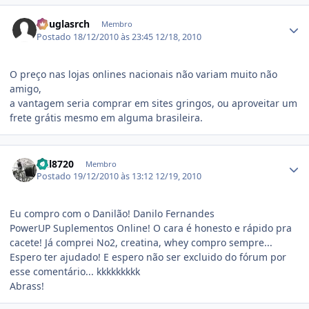
Estatísticas do autor
douglasrch
Membro
Postado
18/12/2010 às 23:45
12/18, 2010
O preço nas lojas onlines nacionais não variam muito não
amigo,
a vantagem seria comprar em sites gringos, ou aproveitar um
frete grátis mesmo em alguma brasileira.
Estatísticas do autor
mil8720
Membro
Postado
19/12/2010 às 13:12
12/19, 2010
Eu compro com o Danilão! Danilo Fernandes
PowerUP Suplementos Online! O cara é honesto e rápido pra
cacete! Já comprei No2, creatina, whey compro sempre...
Espero ter ajudado! E espero não ser excluido do fórum por
esse comentário... kkkkkkkkk
Abrass!