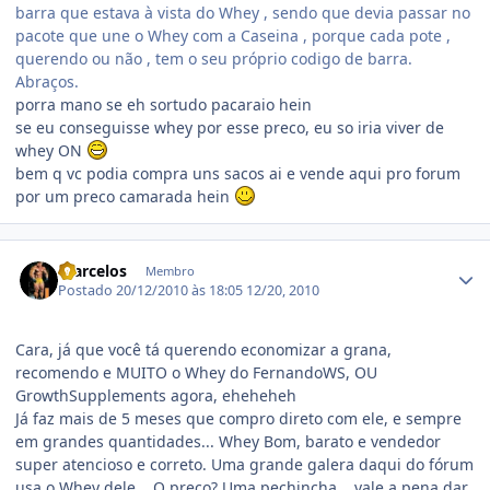
barra que estava à vista do Whey , sendo que devia passar no
pacote que une o Whey com a Caseina , porque cada pote ,
querendo ou não , tem o seu próprio codigo de barra.
Abraços.
porra mano se eh sortudo pacaraio hein
se eu conseguisse whey por esse preco, eu so iria viver de
whey ON
bem q vc podia compra uns sacos ai e vende aqui pro forum
por um preco camarada hein
Estatísticas do autor
fbarcelos
Membro
Postado
20/12/2010 às 18:05
12/20, 2010
Cara, já que você tá querendo economizar a grana,
recomendo e MUITO o Whey do FernandoWS, OU
GrowthSupplements agora, eheheheh
Já faz mais de 5 meses que compro direto com ele, e sempre
em grandes quantidades... Whey Bom, barato e vendedor
super atencioso e correto. Uma grande galera daqui do fórum
usa o Whey dele... O preço? Uma pechincha... vale a pena dar