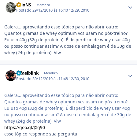
KaioNS
Membro
Postado
29/12/2010 às 16:40
12/29, 2010
Galera... aproveitando esse tópico para não abrir outro:
Quantos gramas de whey optimum vcs usam no pós-treino?
Eu uso 40g (32g de proteína). É disperdício de whey usar 40g
ou posso continuar assim? A dose da embalagem é de 30g de
whey (24g de proteína). Vlw
Estatísticas do autor
rafaelblink
Membro
Postado
30/12/2010 às 11:48
12/30, 2010
Galera... aproveitando esse tópico para não abrir outro:
Quantos gramas de whey optimum vcs usam no pós-treino?
Eu uso 40g (32g de proteína). É disperdício de whey usar 40g
ou posso continuar assim? A dose da embalagem é de 30g de
whey (24g de proteína). Vlw
https://goo.gl/JXq90
esse tópico responde sua pergunta