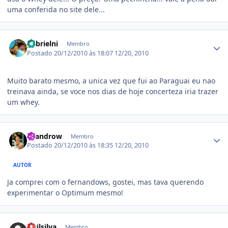
uma conferida no site dele...
Estatísticas do autor
gabrielni
Membro
Postado
20/12/2010 às 18:07
12/20, 2010
Muito barato mesmo, a unica vez que fui ao Paraguai eu nao
treinava ainda, se voce nos dias de hoje concerteza iria trazer
um whey.
Estatísticas do autor
Leandrow
Membro
Postado
20/12/2010 às 18:35
12/20, 2010
AUTOR
Ja comprei com o fernandows, gostei, mas tava querendo
experimentar o Optimum mesmo!
Estatísticas do autor
Guilsilva
Membro