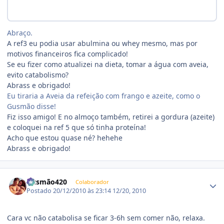
Abraço.
A ref3 eu podia usar abulmina ou whey mesmo, mas por
motivos financeiros fica complicado!
Se eu fizer como atualizei na dieta, tomar a água com aveia,
evito catabolismo?
Abrass e obrigado!
Eu tiraria a Aveia da refeição com frango e azeite, como o
Gusmão disse!
Fiz isso amigo! E no almoço também, retirei a gordura (azeite)
e coloquei na ref 5 que só tinha proteína!
Acho que estou quase né? hehehe
Abrass e obrigado!
Estatísticas do autor
Gusmão420
Colaborador
Postado
20/12/2010 às 23:14
12/20, 2010
Cara vc não catabolisa se ficar 3-6h sem comer não, relaxa.