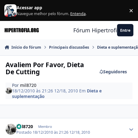
Ir para conteúdo
Acessar app
×
F
Navegue melhor pelo fórum.
Entenda
.
Fórum Hipertrofia.org
Entre
Início do fórum
Principais discussões
Dieta e suplementaç
Avaliem Por Favor, Dieta
De Cutting
Seguidores
Por
mil8720
18/12/2010 às 21:26
12/18, 2010
Em
Dieta e
suplementação
Estatísticas do autor
mil8720
Membro
Postado
18/12/2010 às 21:26
12/18, 2010