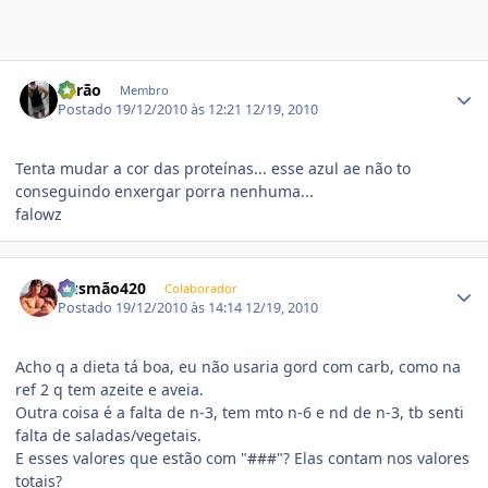
Estatísticas do autor
Barão
Membro
Postado
19/12/2010 às 12:21
12/19, 2010
Tenta mudar a cor das proteínas... esse azul ae não to
conseguindo enxergar porra nenhuma...
falowz
Estatísticas do autor
Gusmão420
Colaborador
Postado
19/12/2010 às 14:14
12/19, 2010
Acho q a dieta tá boa, eu não usaria gord com carb, como na
ref 2 q tem azeite e aveia.
Outra coisa é a falta de n-3, tem mto n-6 e nd de n-3, tb senti
falta de saladas/vegetais.
E esses valores que estão com "###"? Elas contam nos valores
totais?