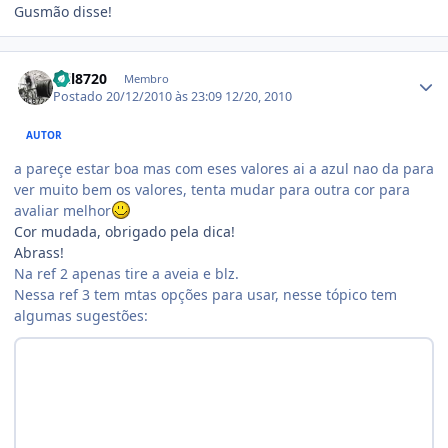
Gusmão disse!
Estatísticas do autor
mil8720
Membro
Postado
20/12/2010 às 23:09
12/20, 2010
AUTOR
a pareçe estar boa mas com eses valores ai a azul nao da para
ver muito bem os valores, tenta mudar para outra cor para
avaliar melhor
Cor mudada, obrigado pela dica!
Abrass!
Na ref 2 apenas tire a aveia e blz.
Nessa ref 3 tem mtas opções para usar, nesse tópico tem
algumas sugestões: