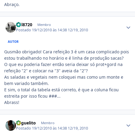
Abraço.
Estatísticas do autor
mil8720
Membro
Postado
19/12/2010 às 14:38
12/19, 2010
AUTOR
Gusmão obrigado! Cara refeição 3 é um casa complicado pois
estou trabalhando no horário e é linha de produção sacas?
O que eu poderia fazer então seria deixar só prot+gord na
refeição "2" e colocar na "3" aveia da "2"?
As saladas e vegetais nem coloquei mas como um monte e
bem variado também.
E sim, o total da tabela está correto, é que a coluna ficou
estreita por isso ficou ###...
Abrass!
Estatísticas do autor
Miguelito
Membro
Postado
19/12/2010 às 14:38
12/19, 2010