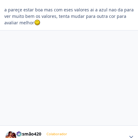
a pareçe estar boa mas com eses valores ai a azul nao da para
ver muito bem os valores, tenta mudar para outra cor para
avaliar melhor
Estatísticas do autor
Gusmão420
Colaborador