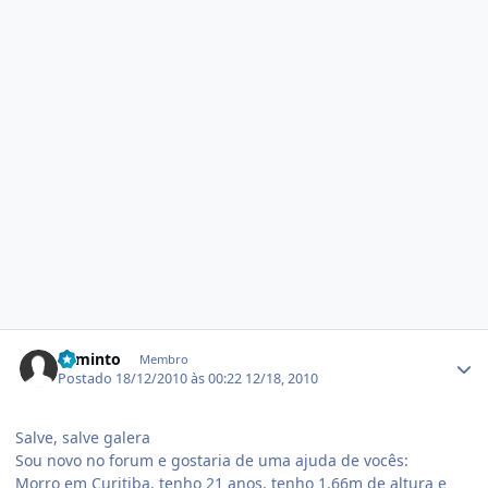
Estatísticas do autor
Faminto
Membro
Postado
18/12/2010 às 00:22
12/18, 2010
Salve, salve galera
Sou novo no forum e gostaria de uma ajuda de vocês:
Morro em Curitiba, tenho 21 anos, tenho 1,66m de altura e