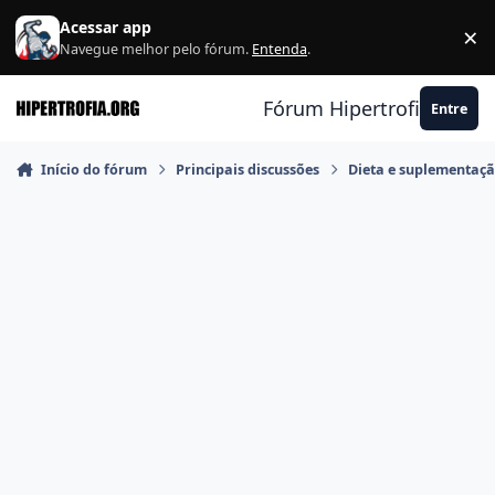
Ir para conteúdo
Acessar app
×
F
Navegue melhor pelo fórum.
Entenda
.
Fórum Hipertrofia.org
Entre
Início do fórum
Principais discussões
Dieta e suplementaç