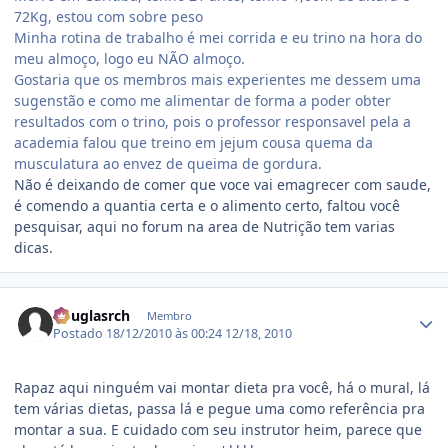
72Kg, estou com sobre peso
Minha rotina de trabalho é mei corrida e eu trino na hora do
meu almoço, logo eu NÃO almoço.
Gostaria que os membros mais experientes me dessem uma
sugenstão e como me alimentar de forma a poder obter
resultados com o trino, pois o professor responsavel pela a
academia falou que treino em jejum cousa quema da
musculatura ao envez de queima de gordura.
Não é deixando de comer que voce vai emagrecer com saude,
é comendo a quantia certa e o alimento certo, faltou você
pesquisar, aqui no forum na area de Nutrição tem varias
dicas.
Estatísticas do autor
douglasrch
Membro
Postado
18/12/2010 às 00:24
12/18, 2010
Rapaz aqui ninguém vai montar dieta pra você, há o mural, lá
tem várias dietas, passa lá e pegue uma como referência pra
montar a sua. E cuidado com seu instrutor heim, parece que