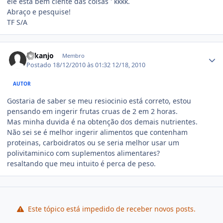
ele está bem ciente das coisas ' kkkk.
Abraço e pesquise!
TF S/A
Estatísticas do autor
Arkanjo
Membro
Postado
18/12/2010 às 01:32
12/18, 2010
AUTOR
Gostaria de saber se meu resiocinio está correto, estou
pensando em ingerir frutas cruas de 2 em 2 horas.
Mas minha duvida é na obtenção dos demais nutrientes.
Não sei se é melhor ingerir alimentos que contenham
proteinas, carboidratos ou se seria melhor usar um
polivitaminico com suplementos alimentares?
resaltando que meu intuito é perca de peso.
Este tópico está impedido de receber novos posts.