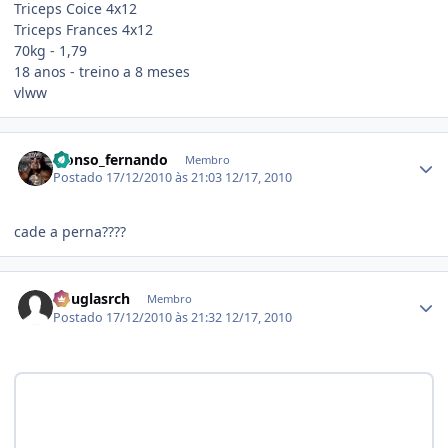
Triceps Coice 4x12
Triceps Frances 4x12
70kg - 1,79
18 anos - treino a 8 meses
vlww
Estatísticas do autor
alonso_fernando
Membro
Postado
17/12/2010 às 21:03
12/17, 2010
cade a perna????
Estatísticas do autor
douglasrch
Membro
Postado
17/12/2010 às 21:32
12/17, 2010