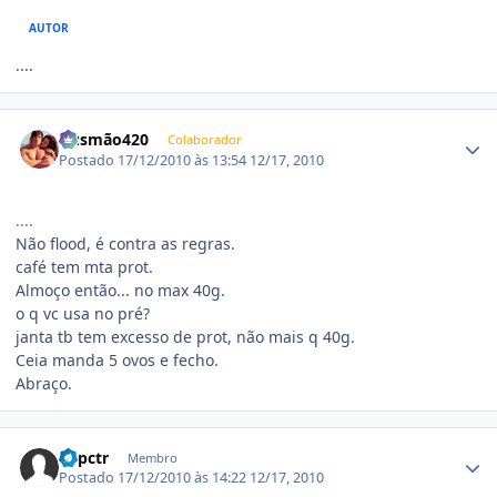
AUTOR
....
Estatísticas do autor
Gusmão420
Colaborador
Postado
17/12/2010 às 13:54
12/17, 2010
....
Não flood, é contra as regras.
café tem mta prot.
Almoço então... no max 40g.
o q vc usa no pré?
janta tb tem excesso de prot, não mais q 40g.
Ceia manda 5 ovos e fecho.
Abraço.
Estatísticas do autor
appctr
Membro
Postado
17/12/2010 às 14:22
12/17, 2010