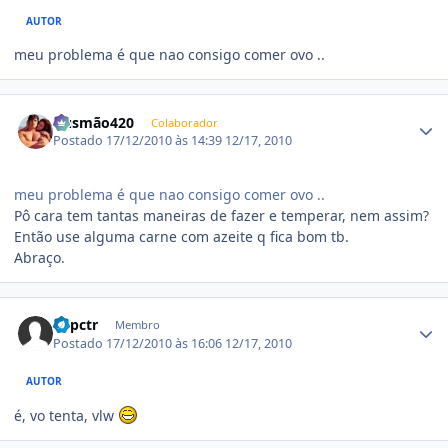
AUTOR
meu problema é que nao consigo comer ovo ..
Estatísticas do autor
Gusmão420
Colaborador
Postado
17/12/2010 às 14:39
12/17, 2010
meu problema é que nao consigo comer ovo ..
Pô cara tem tantas maneiras de fazer e temperar, nem assim?
Então use alguma carne com azeite q fica bom tb.
Abraço.
Estatísticas do autor
appctr
Membro
Postado
17/12/2010 às 16:06
12/17, 2010
AUTOR
é, vo tenta, vlw