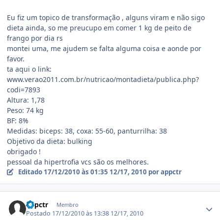
Eu fiz um topico de transformação , alguns viram e não sigo
dieta ainda, so me preucupo em comer 1 kg de peito de
frango por dia rs
montei uma, me ajudem se falta alguma coisa e aonde por
favor.
ta aqui o link:
www.verao2011.com.br/nutricao/montadieta/publica.php?
codi=7893
Altura: 1,78
Peso: 74 kg
BF: 8%
Medidas: biceps: 38, coxa: 55-60, panturrilha: 38
Objetivo da dieta: bulking
obrigado !
pessoal da hipertrofia vcs são os melhores.
Editado
17/12/2010 às 01:35
12/17, 2010
por appctr
Estatísticas do autor
appctr
Membro
Postado
17/12/2010 às 13:38
12/17, 2010