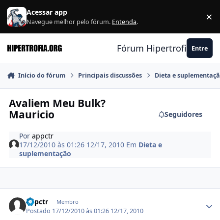
Ir para conteúdo
Acessar app
×
F
Navegue melhor pelo fórum.
Entenda
.
Fórum Hipertrofia.org
Entre
Início do fórum
Principais discussões
Dieta e suplementaç
Avaliem Meu Bulk?
Mauricio
Seguidores
Por
appctr
17/12/2010 às 01:26
12/17, 2010
Em
Dieta e
suplementação
Estatísticas do autor
appctr
Membro
Postado
17/12/2010 às 01:26
12/17, 2010