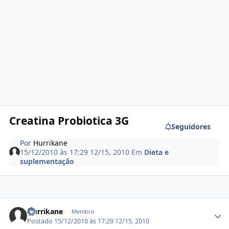
Creatina Probiotica 3G
Seguidores
Por
Hurrikane
15/12/2010 às 17:29
12/15, 2010
Em
Dieta e
suplementação
Estatísticas do autor
Hurrikane
Membro
Postado
15/12/2010 às 17:29
12/15, 2010