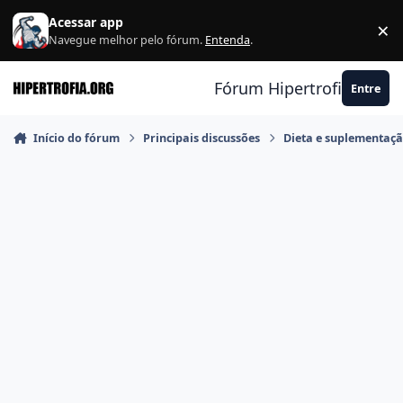
Ir para conteúdo
Acessar app
×
F
Navegue melhor pelo fórum.
Entenda
.
Fórum Hipertrofia.org
Entre
Início do fórum
Principais discussões
Dieta e suplementaç