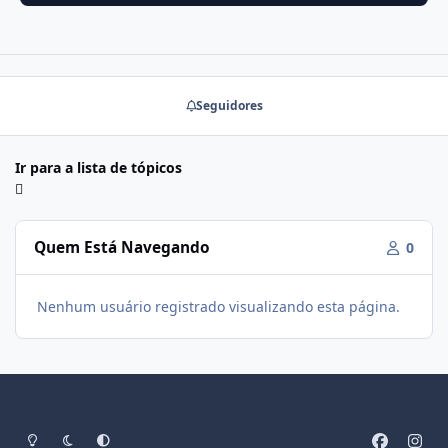
Seguidores
Ir para a lista de tópicos
Quem Está Navegando
0
Nenhum usuário registrado visualizando esta página.
Modo Claro
Modo Escuro
Preferência do Sistema
f
i