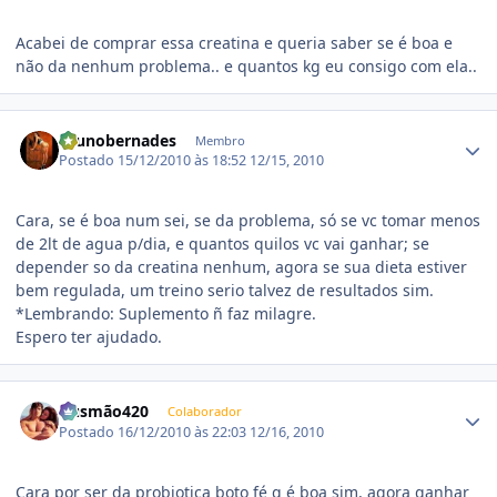
Acabei de comprar essa creatina e queria saber se é boa e
não da nenhum problema.. e quantos kg eu consigo com ela..
Estatísticas do autor
brunobernades
Membro
Postado
15/12/2010 às 18:52
12/15, 2010
Cara, se é boa num sei, se da problema, só se vc tomar menos
de 2lt de agua p/dia, e quantos quilos vc vai ganhar; se
depender so da creatina nenhum, agora se sua dieta estiver
bem regulada, um treino serio talvez de resultados sim.
*Lembrando: Suplemento ñ faz milagre.
Espero ter ajudado.
Estatísticas do autor
Gusmão420
Colaborador
Postado
16/12/2010 às 22:03
12/16, 2010
Cara por ser da probiotica boto fé q é boa sim, agora ganhar