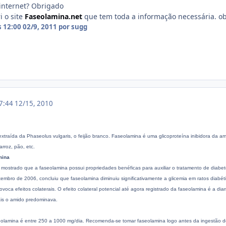
internet? Obrigado
i o site
Faseolamina.net
que tem toda a informação necessária. o
s 12:00
02/9, 2011
por sugg
17:44
12/15, 2010
traída da Phaseolus vulgaris, o feijão branco. Faseolamina é uma glicoproteína inibidora da am
rroz, pão, etc.
mina
m mostrado que a faseolamina possui propriedades benéficas para auxiliar o tratamento de diab
mbro de 2006, concluiu que faseolamina diminuiu significativamente a glicemia em ratos diabé
ca efeitos colaterais. O efeito colateral potencial até agora registrado da faseolamina é a dia
ais o amido predominava.
lamina é entre 250 a 1000 mg/dia. Recomenda-se tomar faseolamina logo antes da ingestão 