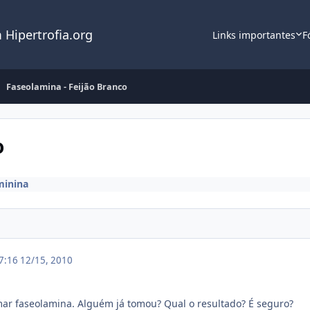
 Hipertrofia.org
Links importantes
F
Faseolamina - Feijão Branco
o
minina
17:16
12/15, 2010
ar faseolamina. Alguém já tomou? Qual o resultado? É seguro?