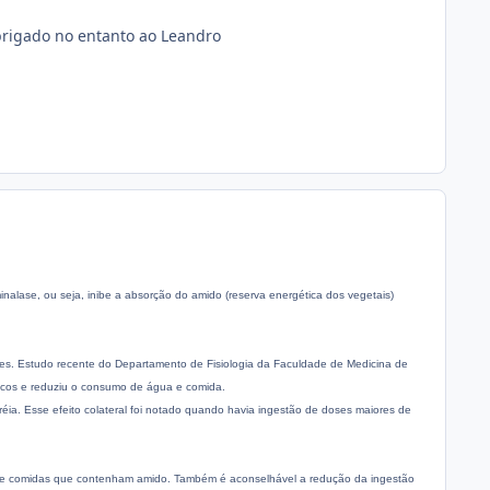
brigado no entanto ao Leandro
inalase, ou seja, inibe a absorção do amido (reserva energética dos vegetais)
etes. Estudo recente do Departamento de Fisiologia da Faculdade de Medicina de
ticos e reduziu o consumo de água e comida.
rréia. Esse efeito colateral foi notado quando havia ingestão de doses maiores de
de comidas que contenham amido. Também é aconselhável a redução da ingestão