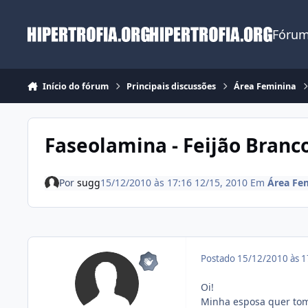
Ir para conteúdo
Fórum
Início do fórum
Principais discussões
Área Feminina
Faseolamina - Feijão Branc
Por
sugg
15/12/2010 às 17:16
12/15, 2010
Em
Área Fe
Postado
15/12/2010 às 
Oi!
Minha esposa quer tom