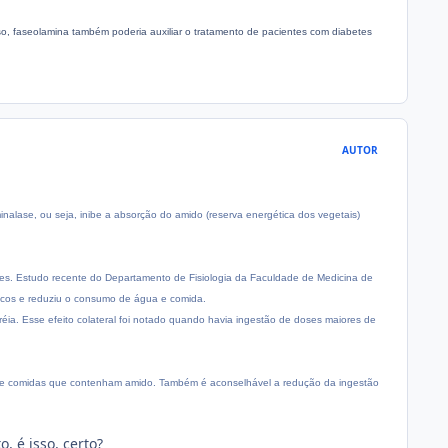
so, faseolamina também poderia auxiliar o tratamento de pacientes com diabetes
AUTOR
inalase, ou seja, inibe a absorção do amido (reserva energética dos vegetais)
etes. Estudo recente do Departamento de Fisiologia da Faculdade de Medicina de
ticos e reduziu o consumo de água e comida.
rréia. Esse efeito colateral foi notado quando havia ingestão de doses maiores de
de comidas que contenham amido. Também é aconselhável a redução da ingestão
, é isso, certo?