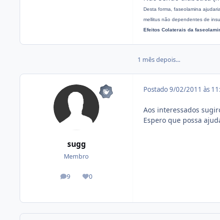
Desta forma, faseolamina ajudari
mellitus não dependentes de insu
Efeitos Colaterais da faseolami
1 mês depois...
Postado
9/02/2011 às 1
Aos interessados sugir
Espero que possa ajuda
sugg
Membro
9
0
posts
Reputação