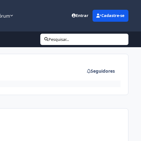
órum
Entrar
Cadastre-se
Pesquisar...
Seguidores