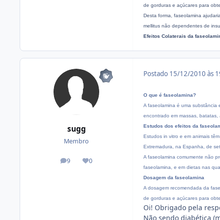
de gorduras e açúcares para obt
Desta forma, faseolamina ajudari
mellitus não dependentes de insu
Efeitos Colaterais da faseolami
Postado
15/12/2010 às 
O que é faseolamina?
A faseolamina é uma substância ex
encontrado em massas, batatas, a
Estudos dos efeitos da faseola
sugg
Estudos in vitro e em animais tê
Membro
Extremadura, na Espanha, de sete
A faseolamina comumente não provo
9
0
posts
Reputação
faseolamina, e em dietas nas qu
Dosagem da faseolamina
A dosagem recomendada da faseo
de gorduras e açúcares para obt
Oi! Obrigado pela respo
Não sendo diabética (m