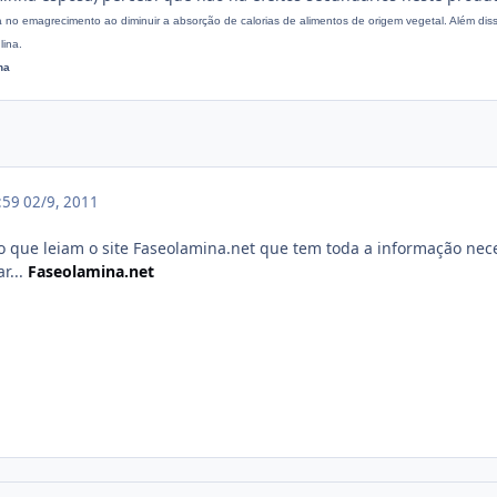
a no emagrecimento ao diminuir a absorção de calorias de alimentos de origem vegetal. Além dis
lina.
na
1:59
02/9, 2011
o que leiam o site Faseolamina.net que tem toda a informação nec
r...
Faseolamina.net