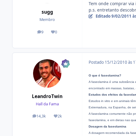
Tem onde comprar via 
p.s. entretanto descobr
sugg
Editado
9/02/2011 à
Membro
9
0
posts
Reputação
Postado
15/12/2010 às 
O que é faseolamina?
A faseolamina é uma substância ex
encontrado em massas, batatas, a
Estudos dos efeitos da faseola
LeandroTwin
Estudos in vitro e em animais tê
Hall da Fama
Extremadura, na Espanha, de sete
A faseolamina comumente não provo
14,3k
2k
posts
Reputação
faseolamina, e em dietas nas qu
Dosagem da faseolamina
A dosagem recomendada da faseo