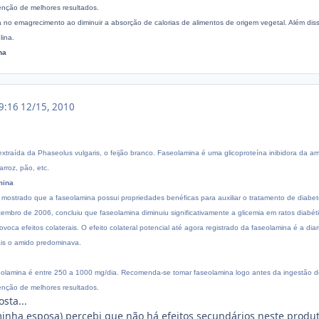
enção de melhores resultados.
a no emagrecimento ao diminuir a absorção de calorias de alimentos de origem vegetal. Além dis
lina.
na
19:16
12/15, 2010
traída da Phaseolus vulgaris, o feijão branco. Faseolamina é uma glicoproteína inibidora da am
rroz, pão, etc.
mina
m mostrado que a faseolamina possui propriedades benéficas para auxiliar o tratamento de diab
mbro de 2006, concluiu que faseolamina diminuiu significativamente a glicemia em ratos diabé
ca efeitos colaterais. O efeito colateral potencial até agora registrado da faseolamina é a dia
ais o amido predominava.
lamina é entre 250 a 1000 mg/dia. Recomenda-se tomar faseolamina logo antes da ingestão 
enção de melhores resultados.
sta...
inha esposa) percebi que não há efeitos secundários neste produto