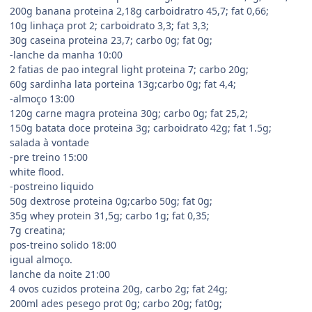
200g banana proteina 2,18g carboidratro 45,7; fat 0,66;
10g linhaça prot 2; carboidrato 3,3; fat 3,3;
30g caseina proteina 23,7; carbo 0g; fat 0g;
-lanche da manha 10:00
2 fatias de pao integral light proteina 7; carbo 20g;
60g sardinha lata porteina 13g;carbo 0g; fat 4,4;
-almoço 13:00
120g carne magra proteina 30g; carbo 0g; fat 25,2;
150g batata doce proteina 3g; carboidrato 42g; fat 1.5g;
salada à vontade
-pre treino 15:00
white flood.
-postreino liquido
50g dextrose proteina 0g;carbo 50g; fat 0g;
35g whey protein 31,5g; carbo 1g; fat 0,35;
7g creatina;
pos-treino solido 18:00
igual almoço.
lanche da noite 21:00
4 ovos cuzidos proteina 20g, carbo 2g; fat 24g;
200ml ades pesego prot 0g; carbo 20g; fat0g;