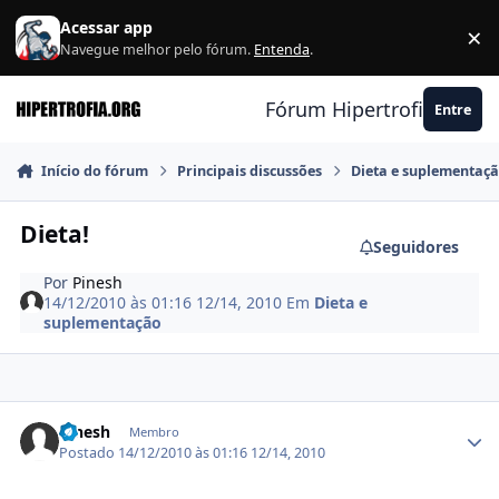
Ir para conteúdo
Acessar app
×
F
Navegue melhor pelo fórum.
Entenda
.
Fórum Hipertrofia.org
Entre
Início do fórum
Principais discussões
Dieta e suplementaç
Dieta!
Seguidores
Por
Pinesh
14/12/2010 às 01:16
12/14, 2010
Em
Dieta e
suplementação
Estatísticas do autor
Pinesh
Membro
Postado
14/12/2010 às 01:16
12/14, 2010