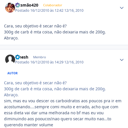
Estatísticas do autor
Gusmão420
Colaborador
Postado
16/12/2010 às 12:42
12/16, 2010
Cara, seu objetivo é secar não é?
300g de carb é mta coisa, não deixaria mais de 200g.
Abraço.
Estatísticas do autor
Pinesh
Membro
Postado
16/12/2010 às 14:29
12/16, 2010
AUTOR
Cara, seu objetivo é secar não é?
300g de carb é mta coisa, não deixaria mais de 200g.
Abraço.
sim, mas eu vou descer os carboidratos aos poucos pra ir em
acostumando....sempre comi muito e errado, acho que com
essa dieta vai dar uma melhorada no bf mas eu vou
diminuindo aos pooucos!nao quero secar muito nao...to
querendo manter volume