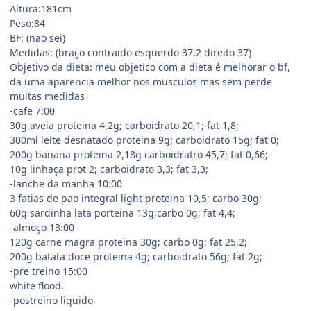
Altura:181cm
Peso:84
BF: (nao sei)
Medidas: (braço contraido esquerdo 37.2 direito 37)
Objetivo da dieta: meu objetico com a dieta é melhorar o bf,
da uma aparencia melhor nos musculos mas sem perde
muitas medidas
-cafe 7:00
30g aveia proteina 4,2g; carboidrato 20,1; fat 1,8;
300ml leite desnatado proteina 9g; carboidrato 15g; fat 0;
200g banana proteina 2,18g carboidratro 45,7; fat 0,66;
10g linhaça prot 2; carboidrato 3,3; fat 3,3;
-lanche da manha 10:00
3 fatias de pao integral light proteina 10,5; carbo 30g;
60g sardinha lata porteina 13g;carbo 0g; fat 4,4;
-almoço 13:00
120g carne magra proteina 30g; carbo 0g; fat 25,2;
200g batata doce proteina 4g; carboidrato 56g; fat 2g;
-pre treino 15:00
white flood.
-postreino liquido