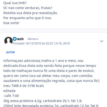
Qual sua tmb?
VC nao come verduras, frutas?
Reedita sua dieta pra reavaliação.
Por enquanto acho que é isso.
boa sorte!
Estatísticas do autor
Pinesh
Membro
Postado
16/12/2010 às 02:25
12/16, 2010
AUTOR
informaçoes adicionas( malho a 1 ano e meio, sou
dedicado.Essa dieta esta sendo feita porque nesse tempo
todo de malhaçao nunca fiz uma dieta e parei de evoluir,
quero ver como isso vai afetar meu corpo, com comidas
saudaveis e uma alimentação regrada, coisa que nunca fiz!)
meu TMB é de 3196 kcals
editada
-cafe 7:00
30g aveia proteina 4,2g; carboidrato 20,1; fat 1,8;
250ml leite desnatado proteina 7g; carboidrato 12,5g; fat 0;