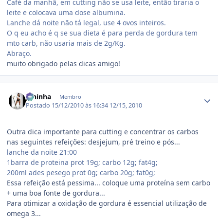
Café da manhã, em cutting não se usa leite, então tiraria o
leite e colocava uma dose albumina.
Lanche dá noite não tá legal, use 4 ovos inteiros.
O q eu acho é q se sua dieta é para perda de gordura tem
mto carb, não usaria mais de 2g/Kg.
Abraço.
muito obrigado pelas dicas amigo!
Estatísticas do autor
Janinha
Membro
Postado
15/12/2010 às 16:34
12/15, 2010
Outra dica importante para cutting e concentrar os carbos
nas seguintes refeições: desjejum, pré treino e pós...
lanche da noite 21:00
1barra de proteina prot 19g; carbo 12g; fat4g;
200ml ades pesego prot 0g; carbo 20g; fat0g;
Essa refeição está pessima... coloque uma proteína sem carbo
+ uma boa fonte de gordura...
Para otimizar a oxidação de gordura é essencial utilização de
omega 3...