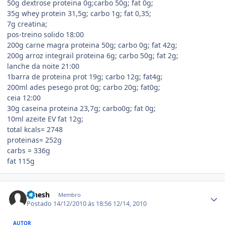
50g dextrose proteina 0g;carbo 50g; fat 0g;
35g whey protein 31,5g; carbo 1g; fat 0,35;
7g creatina;
pos-treino solido 18:00
200g carne magra proteina 50g; carbo 0g; fat 42g;
200g arroz integrail proteina 6g; carbo 50g; fat 2g;
lanche da noite 21:00
1barra de proteina prot 19g; carbo 12g; fat4g;
200ml ades pesego prot 0g; carbo 20g; fat0g;
ceia 12:00
30g caseina proteina 23,7g; carbo0g; fat 0g;
10ml azeite EV fat 12g;
total kcals= 2748
proteinas= 252g
carbs = 336g
fat 115g
Estatísticas do autor
Pinesh
Membro
Postado
14/12/2010 às 18:56
12/14, 2010
AUTOR