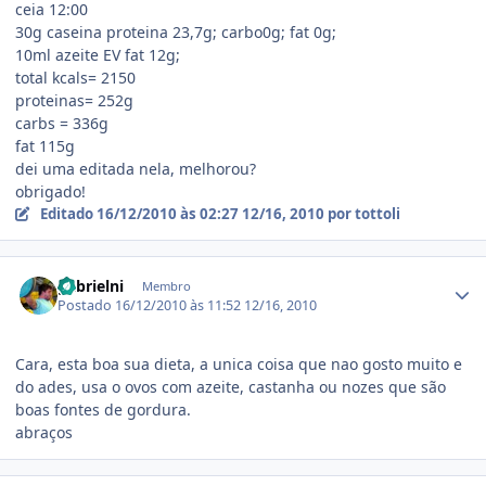
ceia 12:00
30g caseina proteina 23,7g; carbo0g; fat 0g;
10ml azeite EV fat 12g;
total kcals= 2150
proteinas= 252g
carbs = 336g
fat 115g
dei uma editada nela, melhorou?
obrigado!
Editado
16/12/2010 às 02:27
12/16, 2010
por tottoli
Estatísticas do autor
gabrielni
Membro
Postado
16/12/2010 às 11:52
12/16, 2010
Cara, esta boa sua dieta, a unica coisa que nao gosto muito e
do ades, usa o ovos com azeite, castanha ou nozes que são
boas fontes de gordura.
abraços