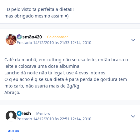
=D pelo visto ta perfeita a dieta!!!
mas obrigado mesmo assim =)
Estatísticas do autor
Gusmão420
Colaborador
Postado
14/12/2010 às 21:33
12/14, 2010
Café da manhã, em cutting não se usa leite, então tiraria o
leite e colocava uma dose albumina.
Lanche dá noite não tá legal, use 4 ovos inteiros.
O q eu acho é q se sua dieta é para perda de gordura tem
mto carb, não usaria mais de 2g/Kg.
Abraço.
Estatísticas do autor
Pinesh
Membro
Postado
14/12/2010 às 22:51
12/14, 2010
AUTOR