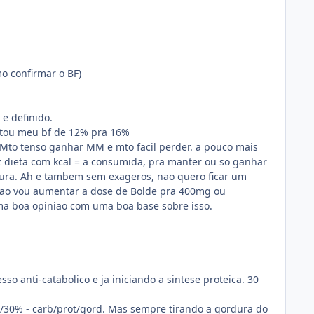
o confirmar o BF)
e definido.
entou meu bf de 12% pra 16%
Mto tenso ganhar MM e mto facil perder. a pouco mais
iz dieta com kcal = a consumida, pra manter ou so ganhar
ura. Ah e tambem sem exageros, nao quero ficar um
 nao vou aumentar a dose de Bolde pra 400mg ou
a boa opiniao com uma boa base sobre isso.
o anti-catabolico e ja iniciando a sintese proteica. 30
/30% - carb/prot/gord. Mas sempre tirando a gordura do