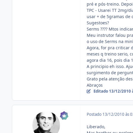
pré e pós-treino. Depoi
TPC - Usarei TT 2mg/di
usar + de 5gramas de c
Sugestoes?
Serms ???? Mtos indica
Meu instrutor falou pr
o uso de Serms na min
Agora, for pra criticar
meses q treino serio, 
agora dia 16, pois dia 1
A principio eh isso. A
surgimento de pergunt
Grato pela atenção des
Abraços
Editado
13/12/2010 
Postado
13/12/2010 às 
Liberado,
Mas brother eu prolon