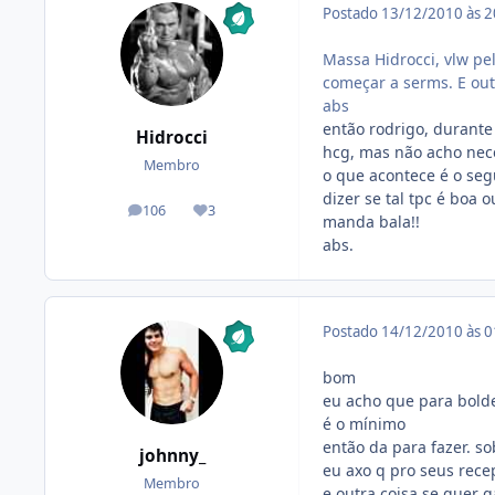
Postado
13/12/2010 às 
Massa Hidrocci, vlw pel
começar a serms. E out
abs
então rodrigo, durante 
Hidrocci
hcg, mas não acho nece
Membro
o que acontece é o segu
dizer se tal tpc é boa 
106
3
posts
Reputação
manda bala!!
abs.
Postado
14/12/2010 às 
bom
eu acho que para bol
é o mínimo
então da para fazer. s
johnny_
eu axo q pro seus rece
Membro
e outra coisa se quer 