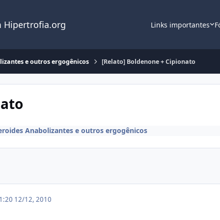
 Hipertrofia.org
Links importantes
F
lizantes e outros ergogênicos
[Relato] Boldenone + Cipionato
nato
eroides Anabolizantes e outros ergogênicos
21:20
12/12, 2010