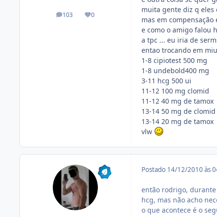
muita gente diz q ele
103
0
posts
Reputação
mas em compensação el
e como o amigo falou 
a tpc ... eu iria de serm
entao trocando em miud
1-8 cipiotest 500 mg
1-8 undebold400 mg
3-11 hcg 500 ui
11-12 100 mg clomid
11-12 40 mg de tamox
13-14 50 mg de clomid
13-14 20 mg de tamox
vlw
Postado
14/12/2010 às 
então rodrigo, durante 
hcg, mas não acho nece
o que acontece é o segu