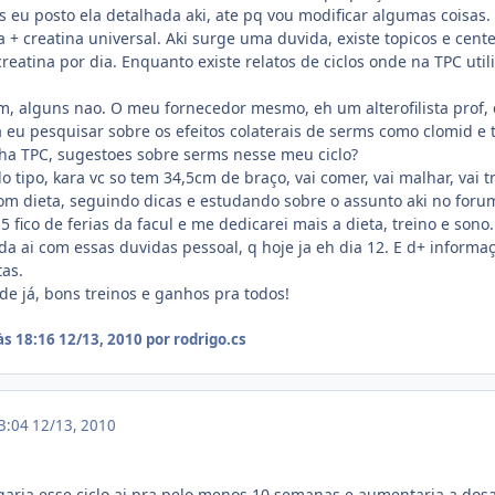
s eu posto ela detalhada aki, ate pq vou modificar algumas coisas.
a + creatina universal. Aki surge uma duvida, existe topicos e cen
reatina por dia. Enquanto existe relatos de ciclos onde na TPC ut
m, alguns nao. O meu fornecedor mesmo, eh um alterofilista prof,
a eu pesquisar sobre os efeitos colaterais de serms como clomid e 
ha TPC, sugestoes sobre serms nesse meu ciclo?
 do tipo, kara vc so tem 34,5cm de braço, vai comer, vai malhar, vai
com dieta, seguindo dicas e estudando sobre o assunto aki no foru
5 fico de ferias da facul e me dedicarei mais a dieta, treino e sono.
juda ai com essas duvidas pessoal, q hoje ja eh dia 12. E d+ infor
as.
de já, bons treinos e ganhos pra todos!
às 18:16
12/13, 2010
por rodrigo.cs
03:04
12/13, 2010
garia esse ciclo ai pra pelo menos 10 semanas e aumentaria a do