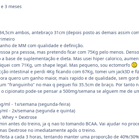
 e 3 meses
 34,5cm ambos, antebraço 31cm (depois posto as demais assim com
Primeiro
 Ganho de MM com qualidade e definição.
pessoa pra pessoa, mas pretendo ficar com 75Kg pelo menos. Denso 
o a base de suplementação e dieta. Mas usei hiper calorico, aum
 fiquei com 71Kg, um shape legal. Mas pequeno, sou ectomorfo
cção intestinal e perdi 4Kg ficando com 67Kg, tomei um jack3D e f
ra quero um ganho maior, mais rapido e de qualidade, sem gord
u um "franguinho" no max q peguei foi 35.5cm de braço. Por tanto
o cipionato pode-se pensar a 500mg/semana se alguem me de um
g/ml - 1x/semana (segunda-feira)
g/ml - 2x/semana (segunda e quinta)
, Whey + Dextrose
n antes do treino, ja q nao to tomando BCAA. Vai ajudar no process
as Dextrose no imediatamente após o treino.
 feita a cada 3 horas, tentando manter uma proporção de 40%/30%