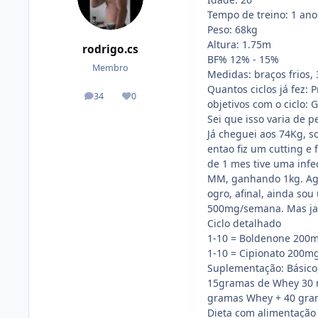
Tempo de treino: 1 ano
Peso: 68kg
Altura: 1.75m
rodrigo.cs
BF% 12% - 15%
Membro
Medidas: braços frios,
Quantos ciclos já fez: 
34
0
posts
Reputação
objetivos com o ciclo:
Sei que isso varia de 
Já cheguei aos 74Kg, s
entao fiz um cutting e
de 1 mes tive uma infe
MM, ganhando 1kg. Ago
ogro, afinal, ainda so
500mg/semana. Mas ja 
Ciclo detalhado
1-10 = Boldenone 200m
1-10 = Cipionato 200m
Suplementação: Básico
15gramas de Whey 30 mi
gramas Whey + 40 gram
Dieta com alimentação