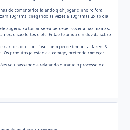
tenas de comentarios falando q eh jogar dinheiro fora
ilizam 10grams, chegando as vezes a 10gramas 2x ao dia.
 ele sugeriu so tomar se eu perceber coceira nas mamas.
tamox, q sao fortes e etc. Entao to ainda em duvida sobre
 treinar pesado... por favor nem perde tempo ta. fazem 8
m. Os produtos ja estao aki comigo, pretendo começar
mações vou passando e relatando duranto o processo e o
sagem de bold pra 500mg/sem.