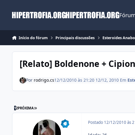
Ir para conteúdo
Fórum
Início do fórum
Principais discussões
Esteroides Anabo
[Relato] Boldenone + Cipio
Por
rodrigo.cs
12/12/2010 às 21:20
12/12, 2010
Em
Est
ÚLTIMA PÁGINA
1
2
PRÓXIMA
Postado
12/12/2010 às 
Idade: 26