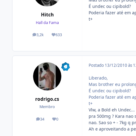
É undec ou cipibold?
Poderia fazer até em 
Hitch
t+
Hall da Fama
3,2k
633
posts
Reputação
Postado
13/12/2010 às 
Liberado,
Mas brother eu prolon
É undec ou cipibold?
Poderia fazer até em 
rodrigo.cs
t+
Membro
Vlw, a Bold eh Undec...
pra 500mg ? Kara nao s
34
0
posts
Reputação
nao. Sao so + - 7kg q 
Ah e aproveitando a pe