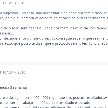
20:13
12/13, 2010
a sugestao... no caso, nao necessitaria de nada durante o ciclo, so
ra, pelo q eu entendi vc acredita na eficacia de outras serms sem 
o ciclo se vc sentir sensibilidade nos mamilos vc inicia com tamox
ssário...
inte, apos anos utilizando aes, vc consegue saber o que realmente 
ou não...o que posso te dizer que o protocolo serms tem funcionado
01:10
12/14, 2010
denona 8 semanas
obre a dosagem seria 400 - 600 mg (- que isso poucos resultadors,+
ptores serem cabaços ;p 400 daria o resultado esperado
ganhos sem retenção leia sobre adicionar algum AI ( anti - aromat