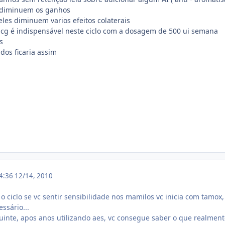
s diminuem os ganhos
es diminuem varios efeitos colaterais
hcg é indispensável neste ciclo com a dosagem de 500 ui semana
s
os ficaria assim
04:36
12/14, 2010
o ciclo se vc sentir sensibilidade nos mamilos vc inicia com tamox
ssário...
inte, apos anos utilizando aes, vc consegue saber o que realmente 