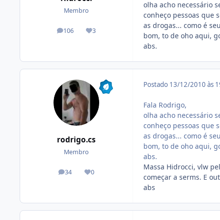
olha acho necessário se
Membro
conheço pessoas que só
as drogas... como é se
106
3
posts
Reputação
bom, to de oho aqui, go
abs.
Postado
13/12/2010 às 
Fala Rodrigo,
olha acho necessário se
conheço pessoas que só
as drogas... como é se
rodrigo.cs
bom, to de oho aqui, go
Membro
abs.
Massa Hidrocci, vlw pel
34
0
posts
Reputação
começar a serms. E out
abs