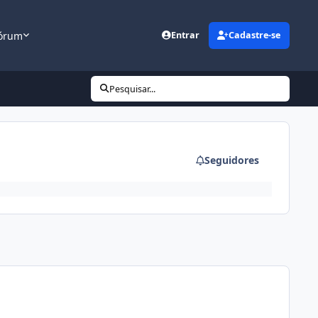
órum
Entrar
Cadastre-se
Pesquisar...
Seguidores