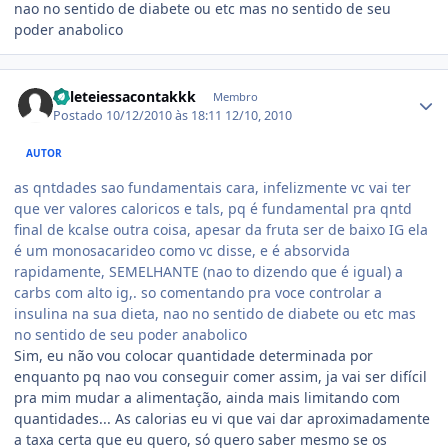
nao no sentido de diabete ou etc mas no sentido de seu
poder anabolico
Estatísticas do autor
deleteiessacontakkk
Membro
Postado
10/12/2010 às 18:11
12/10, 2010
AUTOR
as qntdades sao fundamentais cara, infelizmente vc vai ter
que ver valores caloricos e tals, pq é fundamental pra qntd
final de kcalse outra coisa, apesar da fruta ser de baixo IG ela
é um monosacarideo como vc disse, e é absorvida
rapidamente, SEMELHANTE (nao to dizendo que é igual) a
carbs com alto ig,. so comentando pra voce controlar a
insulina na sua dieta, nao no sentido de diabete ou etc mas
no sentido de seu poder anabolico
Sim, eu não vou colocar quantidade determinada por
enquanto pq nao vou conseguir comer assim, ja vai ser difícil
pra mim mudar a alimentação, ainda mais limitando com
quantidades... As calorias eu vi que vai dar aproximadamente
a taxa certa que eu quero, só quero saber mesmo se os