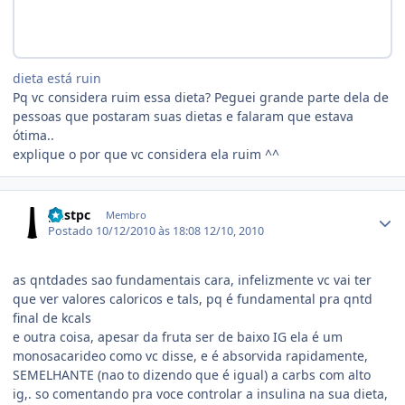
dieta está ruin
Pq vc considera ruim essa dieta? Peguei grande parte dela de
pessoas que postaram suas dietas e falaram que estava
ótima..
explique o por que vc considera ela ruim ^^
Estatísticas do autor
gustpc
Membro
Postado
10/12/2010 às 18:08
12/10, 2010
as qntdades sao fundamentais cara, infelizmente vc vai ter
que ver valores caloricos e tals, pq é fundamental pra qntd
final de kcals
e outra coisa, apesar da fruta ser de baixo IG ela é um
monosacarideo como vc disse, e é absorvida rapidamente,
SEMELHANTE (nao to dizendo que é igual) a carbs com alto
ig,. so comentando pra voce controlar a insulina na sua dieta,