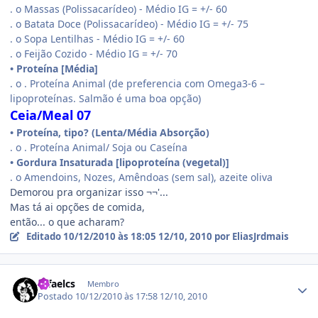
. o Massas (Polissacarídeo) - Médio IG = +/- 60
. o Batata Doce (Polissacarídeo) - Médio IG = +/- 75
. o Sopa Lentilhas - Médio IG = +/- 60
. o Feijão Cozido - Médio IG = +/- 70
• Proteína [Média]
. o . Proteína Animal (de preferencia com Omega3-6 –
lipoproteínas. Salmão é uma boa opção)
Ceia/Meal 07
• Proteína, tipo? (Lenta/Média Absorção)
. o . Proteína Animal/ Soja ou Caseína
• Gordura Insaturada [lipoproteína (vegetal)]
. o Amendoins, Nozes, Amêndoas (sem sal), azeite oliva
Demorou pra organizar isso ¬¬'...
Mas tá ai opções de comida,
então... o que acharam?
Editado
10/12/2010 às 18:05
12/10, 2010
por EliasJrdmais
Estatísticas do autor
rafaelcs
Membro
Postado
10/12/2010 às 17:58
12/10, 2010