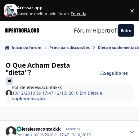
Ir para conteúdo
Acessar app
×
F
Navegue melhor pelo fórum.
Entenda
.
Fórum Hipertrofia.org
Entre
Início do fórum
Principais discussões
Dieta e suplementaç
O Que Acham Desta
"dieta"?
Seguidores
Por
deleteiessacontakkk
10/12/2010 às 17:47
12/10, 2010
Em
Dieta e
suplementação
Estatísticas do autor
deleteiessacontakkk
Membro
Postado
10/12/2010 às 17:47
12/10, 2010