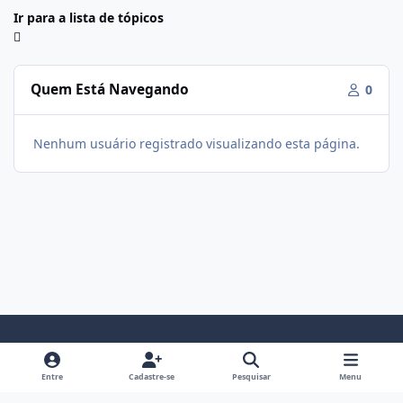
Ir para a lista de tópicos
Quem Está Navegando
0
Nenhum usuário registrado visualizando esta página.
Modo Claro
Modo Escuro
Preferência do Sistema
f
i
Entre
Cadastre-se
Pesquisar
Menu
a
n