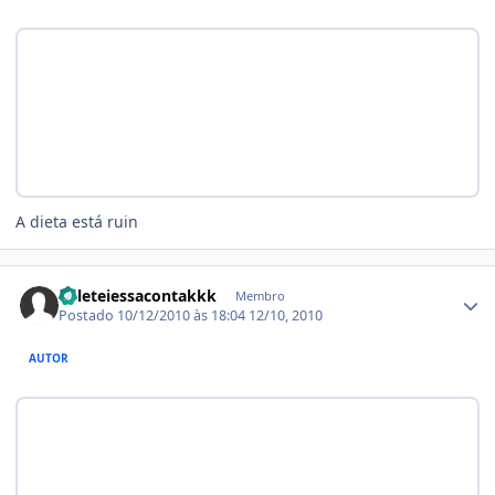
A dieta está ruin
Estatísticas do autor
deleteiessacontakkk
Membro
Postado
10/12/2010 às 18:04
12/10, 2010
AUTOR