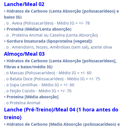
Lanche/Meal 02
• Hidratos de Carbono (Lenta Absorção [polissacarídeos] e
baixo IG)
. o . Aveia (Polissacarídeo) - Médio IG = +/- 78
• Proteína (Média/Lenta absorção)
. o . Proteína Animal ou Caseína (Lenta Absorção)
• Gordura Insaturada (lipoproteína [vegetal])
. o . Amendoins, Nozes, Amêndoas (sem sal), azeite oliva
Almoço/Meal 03
• Hidratos de Carbono (Lenta Absorção [polissacarídeos],
Fibras e baixo/médio IG)
. o Massas (Polissacarídeo) - Médio IG = +/- 60
. o Batata Doce (Polissacarídeo) - Médio IG = +/- 75
. o Sopa Lentilhas - Médio IG = +/- 60
. o Feijão Cozido - Médio IG = +/- 70
• Proteína [Média absorção]
. o Proteína Animal
Lanche (Pré-Treino)/Meal 04 (1 hora antes do
treino)
• Hidratos de Carbono [Media Absorção (polissacarídeos) e