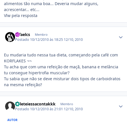
alimentos tão numa boa... Deveria mudar alguns,
acrescentar... etc...
Vlw pela resposta
Estatísticas do autor
rafaelcs
Membro
Postado
10/12/2010 às 18:25
12/10, 2010
Eu mudaria tudo nessa tua dieta, começando pela café com
KORFLAKES ¬¬
Tu acha que com uma refeição de maçã, banana e melância
tu consegue hipertrofia muscular?
Tu sabia que não se deve misturar dois tipos de carboidratos
na mesma refeição?
Estatísticas do autor
deleteiessacontakkk
Membro
Postado
10/12/2010 às 21:01
12/10, 2010
AUTOR