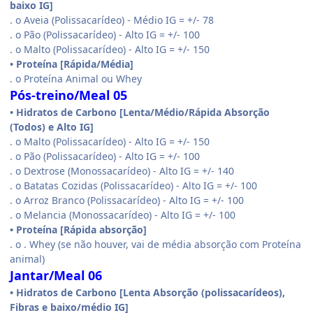
baixo IG]
. o Aveia (Polissacarídeo) - Médio IG = +/- 78
. o Pão (Polissacarídeo) - Alto IG = +/- 100
. o Malto (Polissacarídeo) - Alto IG = +/- 150
• Proteína [Rápida/Média]
. o Proteína Animal ou Whey
Pós-treino/Meal 05
• Hidratos de Carbono [Lenta/Médio/Rápida Absorção
(Todos) e Alto IG]
. o Malto (Polissacarídeo) - Alto IG = +/- 150
. o Pão (Polissacarídeo) - Alto IG = +/- 100
. o Dextrose (Monossacarídeo) - Alto IG = +/- 140
. o Batatas Cozidas (Polissacarídeo) - Alto IG = +/- 100
. o Arroz Branco (Polissacarídeo) - Alto IG = +/- 100
. o Melancia (Monossacarídeo) - Alto IG = +/- 100
• Proteína [Rápida absorção]
. o . Whey (se não houver, vai de média absorção com Proteína
animal)
Jantar/Meal 06
• Hidratos de Carbono [Lenta Absorção (polissacarídeos),
Fibras e baixo/médio IG]