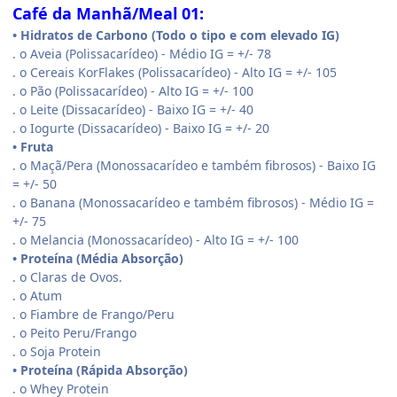
Café da Manhã/Meal 01:
• Hidratos de Carbono (Todo o tipo e com elevado IG)
. o Aveia (Polissacarídeo) - Médio IG = +/- 78
. o Cereais KorFlakes (Polissacarídeo) - Alto IG = +/- 105
. o Pão (Polissacarídeo) - Alto IG = +/- 100
. o Leite (Dissacarídeo) - Baixo IG = +/- 40
. o Iogurte (Dissacarídeo) - Baixo IG = +/- 20
• Fruta
. o Maçã/Pera (Monossacarídeo e também fibrosos) - Baixo IG
= +/- 50
. o Banana (Monossacarídeo e também fibrosos) - Médio IG =
+/- 75
. o Melancia (Monossacarídeo) - Alto IG = +/- 100
• Proteína (Média Absorção)
. o Claras de Ovos.
. o Atum
. o Fiambre de Frango/Peru
. o Peito Peru/Frango
. o Soja Protein
• Proteína (Rápida Absorção)
. o Whey Protein