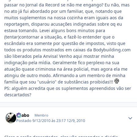
passar no Jornal da Record se não me engango? Eu não, mas
no ato já fui abordado por um familiar, que, notando que
muitos suplementos na nossa cozinha eram iguais aos da
reportagem, disparou acusações indignadas sobre oq eu
estava tomando. Levei alguns bons minutos para
(tentar)contornar a situação, e fazê-lo entender que o
escândalo era somente por questão de impostos, visto que
todos os produtos mostrados em caixas da Bodybuilding.com
são liberados pela Anvisa! Venho aqui mostrar minha
indignação pela mídia. Geralmente fico perplexo na sua
atuação quase criminosa na área policial, mas agora ela me
atingiu de outro modo. Afirmando a um membro de minha
família que sou "usuário" de substâncias proibidas!!!
PS: alguém acredita que os suplementos apreendidos vão ser
descartados?
Estatísticas do autor
ligabo
Membro
Postado
9/12/2010 às 23:17
12/9, 2010