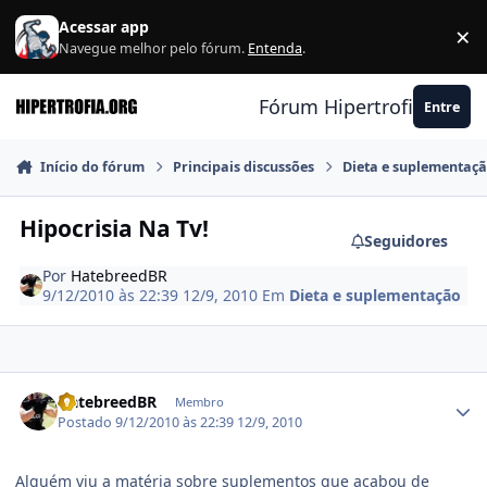
Ir para conteúdo
Acessar app
×
F
Navegue melhor pelo fórum.
Entenda
.
Fórum Hipertrofia.org
Entre
Início do fórum
Principais discussões
Dieta e suplementaç
Hipocrisia Na Tv!
Seguidores
Por
HatebreedBR
9/12/2010 às 22:39
12/9, 2010
Em
Dieta e suplementação
Estatísticas do autor
HatebreedBR
Membro
Postado
9/12/2010 às 22:39
12/9, 2010
Alguém viu a matéria sobre suplementos que acabou de