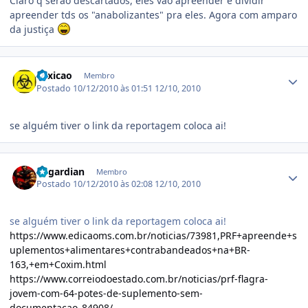
Claro q serão descartados, eles vão apreender e dividir
apreender tds os "anabolizantes" pra eles. Agora com amparo
da justiça
Estatísticas do autor
Toxicao
Membro
Postado
10/12/2010 às 01:51
12/10, 2010
se alguém tiver o link da reportagem coloca ai!
Estatísticas do autor
Asgardian
Membro
Postado
10/12/2010 às 02:08
12/10, 2010
se alguém tiver o link da reportagem coloca ai!
https://www.edicaoms.com.br/noticias/73981,PRF+apreende+s
uplementos+alimentares+contrabandeados+na+BR-
163,+em+Coxim.html
https://www.correiodoestado.com.br/noticias/prf-flagra-
jovem-com-64-potes-de-suplemento-sem-
documentacao_84908/