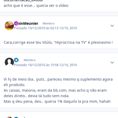
acho que é esse... queria ver o vídeo
Estatísticas do autor
AlainMeunier
Membro
Postado
10/12/2010 às 02:13
12/10, 2010
Cara,corrige esse teu titúlo, "Hiprocrisia na TV" é pleonasmo !
Estatísticas do autor
slk
Membro
Postado
10/12/2010 às 15:58
12/10, 2010
Vi hj de meio dia.. puts.. pareceu mesmo q suplemento agora
eh proibido.
As caixas, maioria, eram da bb.com, mas acho q não eram
deles direto.. devia tá tudo sem nota.
Mas q deu pena, deu.. queria 1% daquilo la pra mim, hahah
Estatísticas do autor