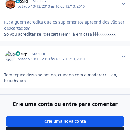
Ricard
Membro
Postado
10/12/2010 às 16:05
12/10, 2010
PS: alguém acredita que os suplementos apreendidos vão ser
descartados?
Só vou acreditar se "descartarem" lá em casa kkkkkkkkkkk
Estatísticas do autor
Corey
Membro
Postado
10/12/2010 às 16:57
12/10, 2010
Tem tópico disso ae amigo, cuidado com a moderaçç~~ao,
hsuahsuah
Crie uma conta ou entre para comentar
Crie uma nova conta