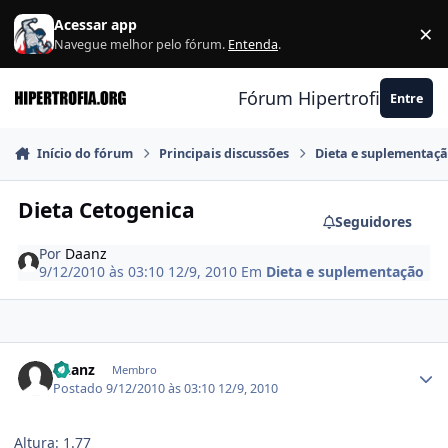
Ir para conteúdo
Acessar app
×
F
Navegue melhor pelo fórum.
Entenda
.
Fórum Hipertrofia.org
Entre
Início do fórum
Principais discussões
Dieta e suplementaç
Dieta Cetogenica
Seguidores
Por
Daanz
9/12/2010 às 03:10
12/9, 2010
Em
Dieta e suplementação
Estatísticas do autor
Daanz
Membro
Postado
9/12/2010 às 03:10
12/9, 2010
Altura: 1.77