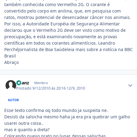
também conhecida como Vermelho 2G. O corante é
convertido pelo corpo em anilina, que, em pesquisa com
ratos, mostrou potencial de desencadear câncer nos animais.
Por isso, a Autoridade Européia de Segurança Alimentar
declarou que o Vermelho 2G deve ser visto como motivo de
preocupação, e está examinando novamente as provas
científicas em todos os corantes alimentícios. Leandro
PerchéJornalista de Boa Saúdeleia mais sobre a notícia na BBC
Brasil
Abraço
Estatísticas do autor
Daanz
Membro
Postado
9/12/2010 às 20:16
12/9, 2010
AUTOR
Esse texto confirma oq todo mundo ja suspeita ne.
Desisti da salsicha mesmo haha ja era pra quebrar um galho
usarei outra coisa..
mas e quanto a dieta?
Colocando queijo prato no lugar dessas salsichas.