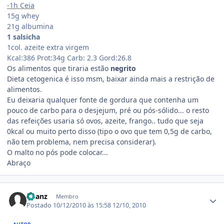
-1h Ceia
15g whey
21g albumina
1 salsicha
1col. azeite extra virgem
Kcal:386 Prot:34g Carb: 2.3 Gord:26.8
Os alimentos que tiraria estão
negrito
Dieta cetogenica é isso msm, baixar ainda mais a restrição de
alimentos.
Eu deixaria qualquer fonte de gordura que contenha um
pouco de carbo para o desjejum, pré ou pós-sólido... o resto
das refeições usaria só ovos, azeite, frango.. tudo que seja
0kcal ou muito perto disso (tipo o ovo que tem 0,5g de carbo,
não tem problema, nem precisa considerar).
O malto no pós pode colocar...
Abraço
Estatísticas do autor
Daanz
Membro
Postado
10/12/2010 às 15:58
12/10, 2010