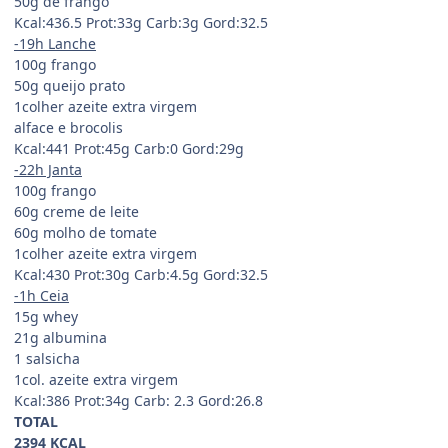
50g de frango
Kcal:436.5 Prot:33g Carb:3g Gord:32.5
-19h Lanche
100g frango
50g queijo prato
1colher azeite extra virgem
alface e brocolis
Kcal:441 Prot:45g Carb:0 Gord:29g
-22h Janta
100g frango
60g creme de leite
60g molho de tomate
1colher azeite extra virgem
Kcal:430 Prot:30g Carb:4.5g Gord:32.5
-1h Ceia
15g whey
21g albumina
1 salsicha
1col. azeite extra virgem
Kcal:386 Prot:34g Carb: 2.3 Gord:26.8
TOTAL
2394 KCAL