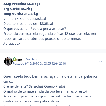
233g Proteina (3.3/kg)
17g Carbo (0.2/kg)
155g Gordura (2.2/kg)
Minha TMB eh de 2880kcal
Dieta tem balanço de -4886kcal
O que vcs acham? vale a pena arriscar?
Pretendo começar ela segunda e ficar 12 dias com ela, irei
repor os carboidratos aos poucos qndo terminar.
Abraaaaax
Estatísticas do autor
Barão
Membro
Postado
9/12/2010 às 03:55
12/9, 2010
Quer faze-la tudo bem, mas faça uma dieta limpa, pelamor
cara...
Creme de leite? Salsicha? Queijo Prato?
O molho de tomate ainda dá pra levar... mas o resto?
Procure ingerir menas gorduras saturadas irmão, caso
contrário o tiro vai sair pela culatra..