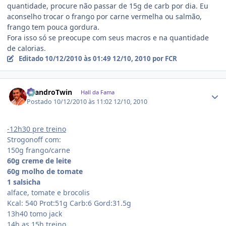
quantidade, procure não passar de 15g de carb por dia. Eu
aconselho trocar o frango por carne vermelha ou salmão,
frango tem pouca gordura.
Fora isso só se preocupe com seus macros e na quantidade
de calorias.
Editado
10/12/2010 às 01:49
12/10, 2010
por FCR
Estatísticas do autor
LeandroTwin
Hall da Fama
Postado
10/12/2010 às 11:02
12/10, 2010
-12h30 pre treino
Strogonoff com:
150g frango/carne
60g creme de leite
60g molho de tomate
1 salsicha
alface, tomate e brocolis
Kcal: 540 Prot:51g Carb:6 Gord:31.5g
13h40 tomo jack
14h as 15h treino