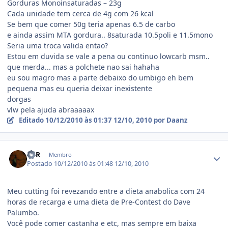
Gorduras Monoinsaturadas – 23g
Cada unidade tem cerca de 4g com 26 kcal
Se bem que comer 50g teria apenas 6.5 de carbo
e ainda assim MTA gordura.. 8saturada 10.5poli e 11.5mono
Seria uma troca valida entao?
Estou em duvida se vale a pena ou continuo lowcarb msm..
que merda... mas a polchete nao sai hahaha
eu sou magro mas a parte debaixo do umbigo eh bem
pequena mas eu queria deixar inexistente
dorgas
vlw pela ajuda abraaaaax
Editado
10/12/2010 às 01:37
12/10, 2010
por Daanz
Estatísticas do autor
FCR
Membro
Postado
10/12/2010 às 01:48
12/10, 2010
Meu cutting foi revezando entre a dieta anabolica com 24
horas de recarga e uma dieta de Pre-Contest do Dave
Palumbo.
Você pode comer castanha e etc, mas sempre em baixa