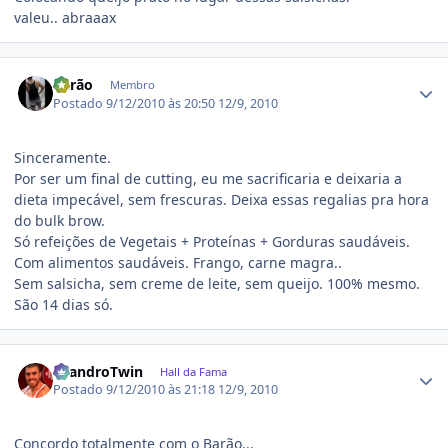
valeu.. abraaax
Estatísticas do autor
Barão
Membro
Postado
9/12/2010 às 20:50
12/9, 2010
Sinceramente.
Por ser um final de cutting, eu me sacrificaria e deixaria a
dieta impecável, sem frescuras. Deixa essas regalias pra hora
do bulk brow.
Só refeições de Vegetais + Proteínas + Gorduras saudáveis.
Com alimentos saudáveis. Frango, carne magra..
Sem salsicha, sem creme de leite, sem queijo. 100% mesmo.
São 14 dias só.
Estatísticas do autor
LeandroTwin
Hall da Fama
Postado
9/12/2010 às 21:18
12/9, 2010
Concordo totalmente com o Barão...