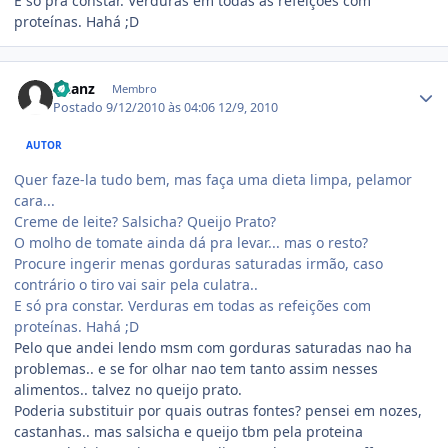
E só pra constar. Verduras em todas as refeições com
proteínas. Hahá ;D
Estatísticas do autor
Daanz
Membro
Postado
9/12/2010 às 04:06
12/9, 2010
AUTOR
Quer faze-la tudo bem, mas faça uma dieta limpa, pelamor
cara...
Creme de leite? Salsicha? Queijo Prato?
O molho de tomate ainda dá pra levar... mas o resto?
Procure ingerir menas gorduras saturadas irmão, caso
contrário o tiro vai sair pela culatra..
E só pra constar. Verduras em todas as refeições com
proteínas. Hahá ;D
Pelo que andei lendo msm com gorduras saturadas nao ha
problemas.. e se for olhar nao tem tanto assim nesses
alimentos.. talvez no queijo prato.
Poderia substituir por quais outras fontes? pensei em nozes,
castanhas.. mas salsicha e queijo tbm pela proteina