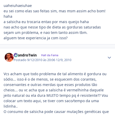
uaheiuhaeiuhae
eu sei como elas sao feitas sim, mas msm assim acho bom!
haha
a salsicha eu trocaria entao por mais queijo haha
nao acho que nesse tipo de dieta as gorduras saturadas
sejam um problema, e nao tem tanto assim tbm.
alguem teve experiencia ja com isso?
Estatísticas do autor
LeandroTwin
Hall da Fama
Postado
9/12/2010 às 20:06
12/9, 2010
Vcs acham que todo problema de tal alimento é gordura ou
sódio... isso é o de menos, se esquecem dos corantes,
conservantes e outras merdas que esses produtos tão
cheios... ou vc acha que a salsicha é vermelhinha daquele
jeito natural ou ela dura MUITO tempo pq é resistente?? Vou
colocar um texto aqui, se tiver com saco/tempo da uma
lidinha..
O consumo de salsicha pode causar mutações genéticas que