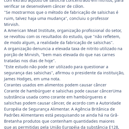
com extrato aquoso de salsicha concentrado em nitritos, para
verificar se desenvolvem câncer de cólon.
"Se mostrarmos que o método de fabricação de salsichas é
ruim, talvez haja uma mudança", concluiu o professor
Mirvish.
A American Meat Institute, organização profissional do setor,
se revoltou com os resultados do estudo, que "não refletem,
de modo algum, a realidade da fabricação de salsichas".
A organização denuncia a elevada taxa de nitrito utilizado na
porção de Mirvish, "bem mais elevada do que nas carnes
tratadas nos dias de hoje".
"Este estudo não pode ser utilizado para questionar a
segurança das salsichas", afirmou o presidente da instituição,
James Hodges, em uma nota.
Corantes usados em alimentos podem causar câncer
Corante de hambúrguer e salsichas pode causar câncerUma
substância usada como corante em hambúrgueres e
salsichas podem causar câncer, de acordo com a Autoridade
Européia de Segurança Alimentar. A Agência Britânica de
Padrões Alimentares está pesquisando se ainda há na Grã-
Bretanha produtos que contenham quantidades maiores
que as permitidas pela União Européia da substância E128,