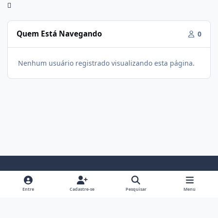
Quem Está Navegando
0
Nenhum usuário registrado visualizando esta página.
Modo Claro
Modo Escuro
Preferência do Sistema
f
i
Entre
Cadastre-se
Pesquisar
Menu
a
n
Política De Privacidade
Contato
Cookies
c
s
Fórum Hipertrofia
Powered by
Invision Community