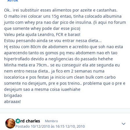
AUTOR
Ok.. irei substituir esses alimentos por azeite e castanhas.
O malto irei colocar uns 15g entao, tinha colocado albumina
junto com whey pra nao dar pico de insulina. (li aqui no forum
que somente whey pode dar esse pico)
Valeu pela ajuda Leandro, FCR e barao!
Estou pensando ainda se vou entrar nessa dieta...
Hj estou com 80cm de abdomem e acredito que soh nao esta
aparecendo tanto os gomos pq meu abdomem nao eh tao
hipertrofiado devido a negligencias do passado hehehe
Minha meta era 79cm.. se eu conseguir ela ate segunda eu
nem entro nessa dieta.. ja fico em 2 semanas numa
isocalorica e pos festas ja inicio um clean bulk com carbo
somente no desjejum, pre e pos treino.. problema que o pre e
desjejum sao a mesma coisa iuaehiahe
brigadao
abraaax!
Estatísticas do autor
hard charles
Membro
Postado
10/12/2010 às 16:15
12/10, 2010