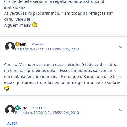
Creme de leite seria uma regalia pq adoro strogonoff
iuaheiuahe
As verduras vo procurar incluir em todas as refeiçoes sim
cara.. valeu aii!
Alguem mais?
Estatísticas do autor
Zeeeh
Membro
Postado
9/12/2010 às 11:05
12/9, 2010
Cara se Vc soubesse como essa salcinha é feita vc desistiria
na hora das proteinas dela... Esses embutidos são venenos
em embalagens bonitinhas... Faz o que o Barão falou... é troca
essas gorduras saturadas por alguma gordura mais saudavel
Estatísticas do autor
Daanz
Membro
Postado
9/12/2010 às 13:55
12/9, 2010
AUTOR