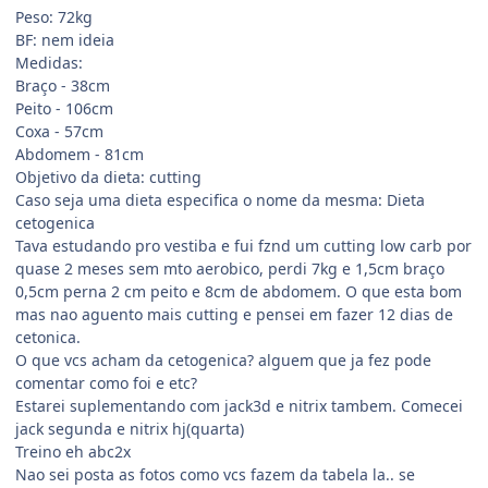
Peso: 72kg
BF: nem ideia
Medidas:
Braço - 38cm
Peito - 106cm
Coxa - 57cm
Abdomem - 81cm
Objetivo da dieta: cutting
Caso seja uma dieta especifica o nome da mesma: Dieta
cetogenica
Tava estudando pro vestiba e fui fznd um cutting low carb por
quase 2 meses sem mto aerobico, perdi 7kg e 1,5cm braço
0,5cm perna 2 cm peito e 8cm de abdomem. O que esta bom
mas nao aguento mais cutting e pensei em fazer 12 dias de
cetonica.
O que vcs acham da cetogenica? alguem que ja fez pode
comentar como foi e etc?
Estarei suplementando com jack3d e nitrix tambem. Comecei
jack segunda e nitrix hj(quarta)
Treino eh abc2x
Nao sei posta as fotos como vcs fazem da tabela la.. se