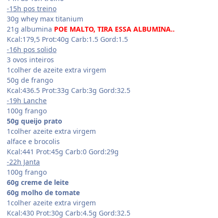
-15h pos treino
30g whey max titanium
21g albumina
POE MALTO, TIRA ESSA ALBUMINA..
Kcal:179,5 Prot:40g Carb:1.5 Gord:1.5
-16h pos solido
3 ovos inteiros
1colher de azeite extra virgem
50g de frango
Kcal:436.5 Prot:33g Carb:3g Gord:32.5
-19h Lanche
100g frango
50g queijo prato
1colher azeite extra virgem
alface e brocolis
Kcal:441 Prot:45g Carb:0 Gord:29g
-22h Janta
100g frango
60g creme de leite
60g molho de tomate
1colher azeite extra virgem
Kcal:430 Prot:30g Carb:4.5g Gord:32.5