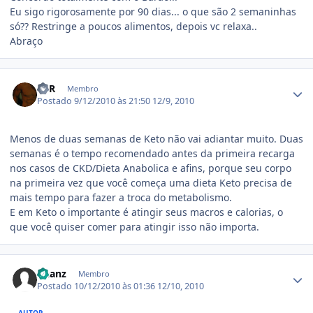
Eu sigo rigorosamente por 90 dias... o que são 2 semaninhas
só?? Restringe a poucos alimentos, depois vc relaxa..
Abraço
Estatísticas do autor
FCR
Membro
Postado
9/12/2010 às 21:50
12/9, 2010
Menos de duas semanas de Keto não vai adiantar muito. Duas
semanas é o tempo recomendado antes da primeira recarga
nos casos de CKD/Dieta Anabolica e afins, porque seu corpo
na primeira vez que você começa uma dieta Keto precisa de
mais tempo para fazer a troca do metabolismo.
E em Keto o importante é atingir seus macros e calorias, o
que você quiser comer para atingir isso não importa.
Estatísticas do autor
Daanz
Membro
Postado
10/12/2010 às 01:36
12/10, 2010
AUTOR