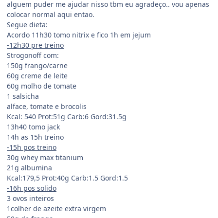
alguem puder me ajudar nisso tbm eu agradeço.. vou apenas
colocar normal aqui entao.
Segue dieta:
Acordo 11h30 tomo nitrix e fico 1h em jejum
-12h30 pre treino
Strogonoff com:
150g frango/carne
60g creme de leite
60g molho de tomate
1 salsicha
alface, tomate e brocolis
Kcal: 540 Prot:51g Carb:6 Gord:31.5g
13h40 tomo jack
14h as 15h treino
-15h pos treino
30g whey max titanium
21g albumina
Kcal:179,5 Prot:40g Carb:1.5 Gord:1.5
-16h pos solido
3 ovos inteiros
1colher de azeite extra virgem