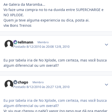
Ae Galera da Maromba...
Vo faze uma compra no to na duvida entre SUPERCHARGE e
NO XPLODE.
Quem ja teve alguma experiencia ou dica, posta ai.
vlw Bons Treinos
Estatísticas do autor
R.Hellmann
Membro
Postado
8/12/2010 às 20:08
12/8, 2010
Eu por tabela iria de No Xplode, com certeza, mas você busca
algum diferencial ou um overall?
Estatísticas do autor
Rochago
Membro
Postado
8/12/2010 às 20:27
12/8, 2010
Eu por tabela iria de No Xplode, com certeza, mas você busca
algum diferencial ou um overall?
Vc viu que chegou o naNO vapor (no peso que dá pra mandar