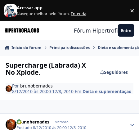
Ir para conteúdo
Acessar app
×
F
Navegue melhor pelo fórum.
Entenda
.
Fórum Hipertrofia.org
Entre
Início do fórum
Principais discussões
Dieta e suplementaç
Supercharge (Labrada) X
No Xplode.
Seguidores
Por
brunobernades
8/12/2010 às 20:00
12/8, 2010
Em
Dieta e suplementação
Estatísticas do autor
brunobernades
Membro
Postado
8/12/2010 às 20:00
12/8, 2010