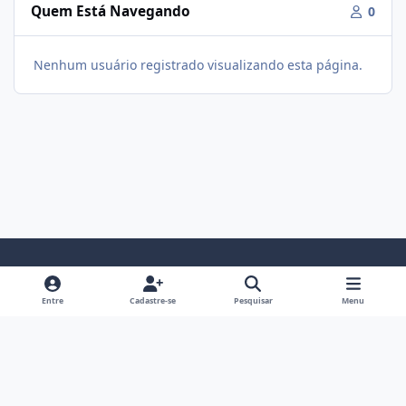
Quem Está Navegando
0
Nenhum usuário registrado visualizando esta página.
Modo Claro
Modo Escuro
Preferência do Sistema
f
i
Entre
Cadastre-se
Pesquisar
Menu
a
n
Política De Privacidade
Contato
Cookies
c
s
Fórum Hipertrofia
Powered by
Invision Community
e
t
b
a
o
g