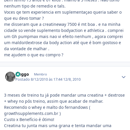
nenhum tipo de remedio e tals.
Voces qe tem experiencia em suplementaçao queria saber o
que eu devo tomar ?
me disseram que a creatineway 7500 é mt boa . e na minha
cidade so vende suplemento bodyaction e athletica . comprei
um Gh pumpmax mais nao vi efeito nenhum , agora comprei
um maldo/dextrose da body action até que é bom gostoso e
da vontade de malhar .
me ajudem o que eu compro ?
Estatísticas do autor
Huggo
Membro
Postado
8/12/2010 às 17:44
12/8, 2010
3 meses de treino tu já pode mandar uma creatina + dextrose
+ whey no pós treino, assim que acabar de malhar.
Recomendo o whey e malto do fernandows (
growthsupplements.com.br )
Custo x Benefício é ótimo!
Creatina tu junta mais uma grana e tenta mandar uma