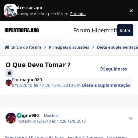
Ir para conteúdo
Acessar app
×
F
Navegue melhor pelo fórum.
Entenda
.
Fórum Hipertrofia.org
Entre
Início do fórum
Principais discussões
Dieta e suplementaç
O Que Devo Tomar ?
Seguidores
Por
magno980
8/12/2010 às 17:26
12/8, 2010
Em
Dieta e suplementação
Estatísticas do autor
magno980
Membro
Postado
8/12/2010 às 17:26
12/8, 2010
Bem tenho 15 anos e 61 kilos . malho á 3 meses . Nao tomo