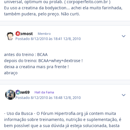
universal, optimum ou prolab. ( corpoperfeito.com.br )
Eu uso a creatina da bodyaction... achei ela muito farinhada,
também pudera, pelo preço. Não curti.
Estatísticas do autor
Cromost
Membro
Postado
8/12/2010 às 18:41
12/8, 2010
antes do treino : BCAA
depois do treino: BCAA+whey+dextrose !
deixa a creatina mais pra frente !
abraço
Estatísticas do autor
craw69
Hall da Fama
Postado
8/12/2010 às 18:48
12/8, 2010
- Uso da Busca - O Fórum Hipertrofia.org já contem muita
informação sobre treinamento, nutrição e suplementação, é
bem possível que a sua dúvida já esteja solucionada, basta