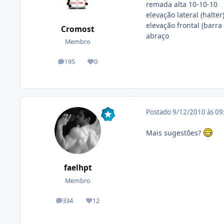
remada alta 10-10-10
elevação lateral (halte
elevação frontal (barra
Cromost
abraço
Membro
195
0
posts
Reputação
Postado
9/12/2010 às 0
Mais sugestões?
faelhpt
Membro
334
12
posts
Reputação