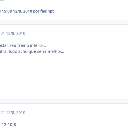
s 15:08
12/8, 2010
por faelhpt
4:51
12/8, 2010
tar seu treino inteiro...
tra, logo acho que seria melhor...
6:21
12/8, 2010
 12-10-8