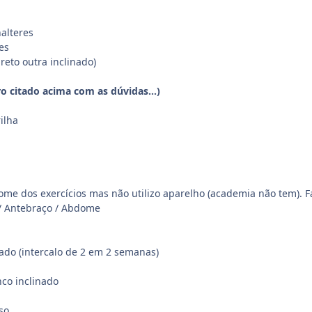
alteres
es
reto outra inclinado)
o citado acima com as dúvidas...)
ilha
ome dos exercícios mas não utilizo aparelho (academia não tem). Fa
s / Antebraço / Abdome
hado (intercalo de 2 em 2 semanas)
co inclinado
so