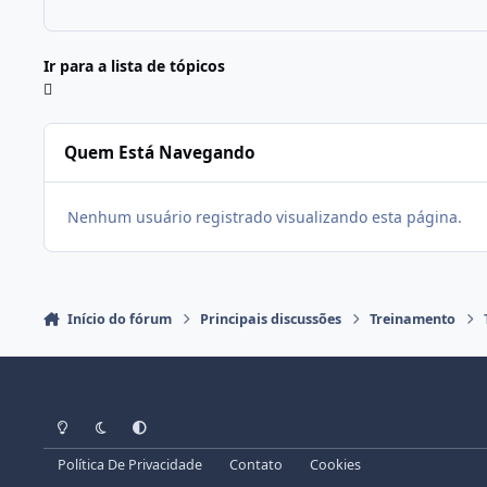
Ir para a lista de tópicos
Quem Está Navegando
Nenhum usuário registrado visualizando esta página.
Início do fórum
Principais discussões
Treinamento
Modo Claro
Modo Escuro
Preferência do Sistema
Política De Privacidade
Contato
Cookies