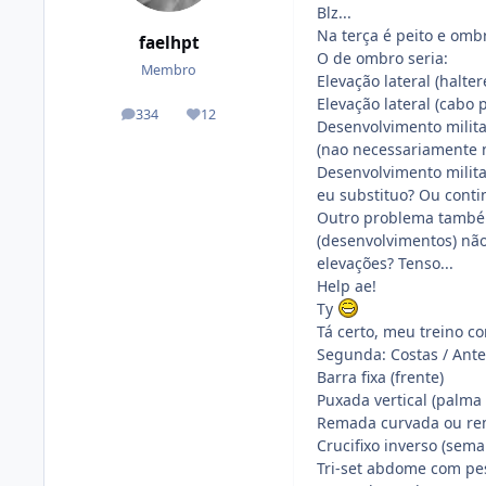
Blz...
Na terça é peito e omb
faelhpt
O de ombro seria:
Membro
Elevação lateral (halter
Elevação lateral (cabo p
334
12
posts
Reputação
Desenvolvimento milita
(nao necessariamente 
Desenvolvimento militar
eu substituo? Ou cont
Outro problema também
(desenvolvimentos) não
elevações? Tenso...
Help ae!
Ty
Tá certo, meu treino c
Segunda: Costas / Ant
Barra fixa (frente)
Puxada vertical (palma
Remada curvada ou rem
Crucifixo inverso (sem
Tri-set abdome com pe