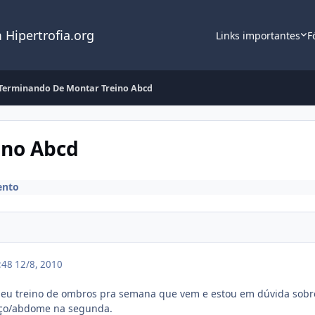
 Hipertrofia.org
Links importantes
F
Terminando De Montar Treino Abcd
ino Abcd
ento
4:48
12/8, 2010
eu treino de ombros pra semana que vem e estou em dúvida sobre 
aço/abdome na segunda.