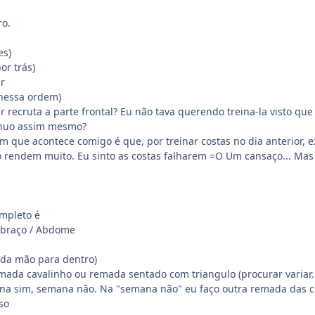
ro.
es)
or trás)
r
nessa ordem)
 recruta a parte frontal? Eu não tava querendo treina-la visto que 
inuo assim mesmo?
 que acontece comigo é que, por treinar costas no dia anterior, 
 rendem muito. Eu sinto as costas falharem =O Um cansaço... Mas s
ompleto é
ebraço / Abdome
 da mão para dentro)
ada cavalinho ou remada sentado com triangulo (procurar variar.
ana sim, semana não. Na "semana não" eu faço outra remada das c
so