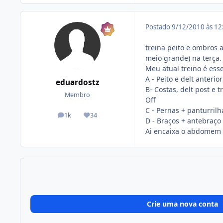
Postado
9/12/2010 às 1
treina peito e ombros a
meio grande) na terça.
Meu atual treino é esse
A - Peito e delt anterior
eduardostz
B- Costas, delt post e t
Membro
Off
C - Pernas + panturrilh
1k
34
posts
Reputação
D - Braços + antebraço
Ai encaixa o abdomem n
Crie uma nova conta