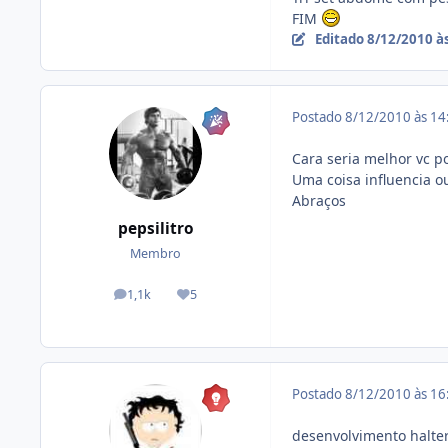
FIM
Editado
8/12/2010 à
Postado
8/12/2010 às 1
Cara seria melhor vc pos
Uma coisa influencia ou
Abraços
pepsilitro
Membro
1,1k
5
posts
Reputação
Postado
8/12/2010 às 1
desenvolvimento halter