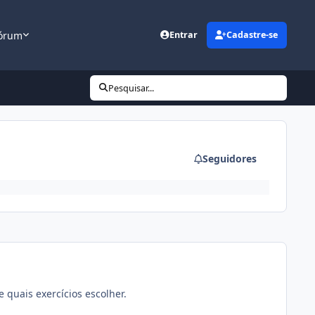
órum
Entrar
Cadastre-se
Pesquisar...
Seguidores
quais exercícios escolher.