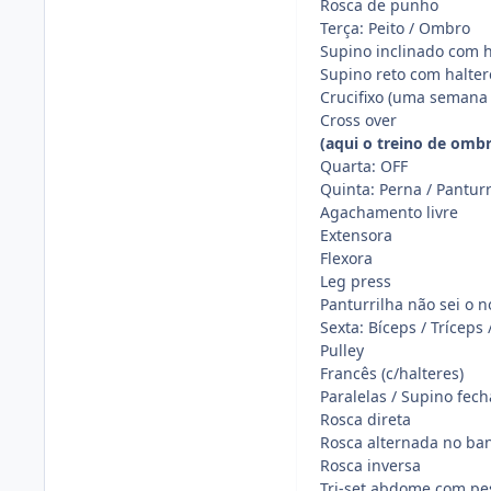
Rosca de punho
Terça: Peito / Ombro
Supino inclinado com h
Supino reto com halter
Crucifixo (uma semana 
Cross over
(aqui o treino de ombr
Quarta: OFF
Quinta: Perna / Panturr
Agachamento livre
Extensora
Flexora
Leg press
Panturrilha não sei o n
Sexta: Bíceps / Trícep
Pulley
Francês (c/halteres)
Paralelas / Supino fec
Rosca direta
Rosca alternada no ban
Rosca inversa
Tri-set abdome com pe