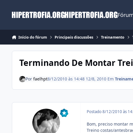
Ir para conteúdo
Fórum
Início do fórum
Principais discussões
Treinamento
Terminando De Montar Tre
Por
faelhpt
8/12/2010 às 14:48
12/8, 2010
Em
Treinam
Postado
8/12/2010 às 1
Bom, preciso montar m
Treino costas/antesbr