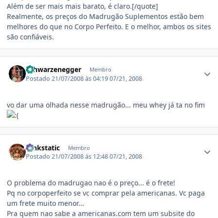
Além de ser mais mais barato, é claro.[/quote]
Realmente, os preços do Madrugão Suplementos estão bem
melhores do que no Corpo Perfeito. E o melhor, ambos os sites
são confiáveis.
Estatísticas do autor
Schwarzenegger
Membro
Postado
21/07/2008 às 04:19
07/21, 2008
vo dar uma olhada nesse madrugão... meu whey já ta no fim
Estatísticas do autor
funkstatic
Membro
Postado
21/07/2008 às 12:48
07/21, 2008
O problema do madrugao nao é o preço... é o frete!
Pq no corpoperfeito se vc comprar pela americanas. Vc paga
um frete muito menor...
Pra quem nao sabe a americanas.com tem um subsite do