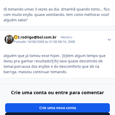
tô tomando umas 3 vezes ao dia. dmanhã quando tomo... fico
com muito enjôo. quase vomitando. tem como melhorar isso?
alguém sabe?
Estatísticas do autor
rd2.rodrigo@bol.com.br
Membro
Postado
16/08/2008 às 01:58
08/16, 2008
alguém que ja tomou esse hiper.. [b]tem algum tempo que
levou pra ganhar resultado?[/b] tava quase desistindo de
tomar.porcausa dos enjôos e do descomforto que dá na
barriga. masvou continuar tomando.
Crie uma conta ou entre para comentar
Crie uma nova conta