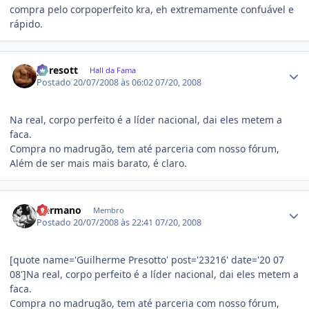
compra pelo corpoperfeito kra, eh extremamente confuável e
rápido.
Estatísticas do autor
gpresott
Hall da Fama
Postado
20/07/2008 às 06:02
07/20, 2008
Na real, corpo perfeito é a líder nacional, dai eles metem a
faca.
Compra no madrugão, tem até parceria com nosso fórum,
Além de ser mais mais barato, é claro.
Estatísticas do autor
Hermano
Membro
Postado
20/07/2008 às 22:41
07/20, 2008
[quote name='Guilherme Presotto' post='23216' date='20 07
08']Na real, corpo perfeito é a líder nacional, dai eles metem a
faca.
Compra no madrugão, tem até parceria com nosso fórum,