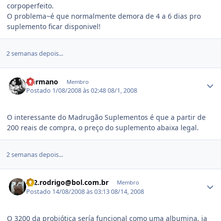
corpoperfeito.
O problema~é que normalmente demora de 4 a 6 dias pro
suplemento ficar disponivel!
2 semanas depois...
Estatísticas do autor
Hermano
Membro
Postado
1/08/2008 às 02:48
08/1, 2008
O interessante do Madrugão Suplementos é que a partir de
200 reais de compra, o preço do suplemento abaixa legal.
2 semanas depois...
Estatísticas do autor
rd2.rodrigo@bol.com.br
Membro
Postado
14/08/2008 às 03:13
08/14, 2008
O 3200 da probiótica sería funcional como uma albumina, ja