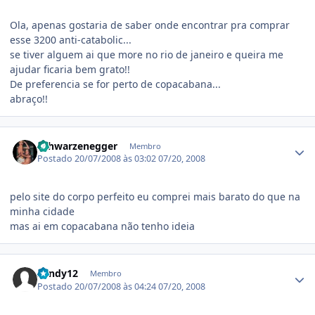
Ola, apenas gostaria de saber onde encontrar pra comprar
esse 3200 anti-catabolic...
se tiver alguem ai que more no rio de janeiro e queira me
ajudar ficaria bem grato!!
De preferencia se for perto de copacabana...
abraço!!
Estatísticas do autor
Schwarzenegger
Membro
Postado
20/07/2008 às 03:02
07/20, 2008
pelo site do corpo perfeito eu comprei mais barato do que na
minha cidade
mas ai em copacabana não tenho ideia
Estatísticas do autor
xandy12
Membro
Postado
20/07/2008 às 04:24
07/20, 2008