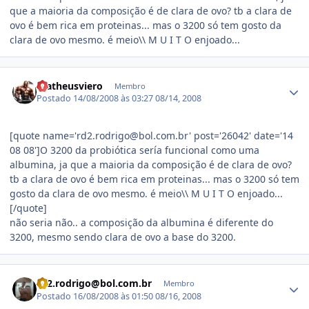
que a maioria da composição é de clara de ovo? tb a clara de
ovo é bem rica em proteinas... mas o 3200 só tem gosto da
clara de ovo mesmo. é meio\\ M U I T O enjoado...
Estatísticas do autor
matheusviero
Membro
Postado
14/08/2008 às 03:27
08/14, 2008
[quote name='rd2.rodrigo@bol.com.br' post='26042' date='14
08 08']O 3200 da probiótica sería funcional como uma
albumina, ja que a maioria da composição é de clara de ovo?
tb a clara de ovo é bem rica em proteinas... mas o 3200 só tem
gosto da clara de ovo mesmo. é meio\\ M U I T O enjoado...
[/quote]
não seria não.. a composição da albumina é diferente do
3200, mesmo sendo clara de ovo a base do 3200.
Estatísticas do autor
rd2.rodrigo@bol.com.br
Membro
Postado
16/08/2008 às 01:50
08/16, 2008