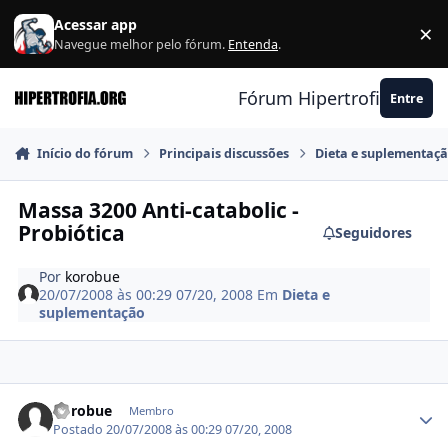
Ir para conteúdo
Acessar app
×
F
Navegue melhor pelo fórum.
Entenda
.
Fórum Hipertrofia.org
Entre
Início do fórum
Principais discussões
Dieta e suplementaç
Massa 3200 Anti-catabolic -
Probiótica
Seguidores
Por
korobue
20/07/2008 às 00:29
07/20, 2008
Em
Dieta e
suplementação
Estatísticas do autor
korobue
Membro
Postado
20/07/2008 às 00:29
07/20, 2008