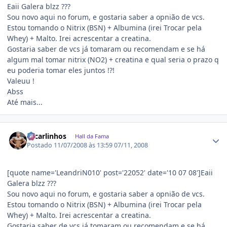
Eaii Galera blzz ???
Sou novo aqui no forum, e gostaria saber a opnião de vcs.
Estou tomando o Nitrix (BSN) + Albumina (irei Trocar pela
Whey) + Malto. Irei acrescentar a creatina.
Gostaria saber de vcs já tomaram ou recomendam e se há
algum mal tomar nitrix (NO2) + creatina e qual seria o prazo q
eu poderia tomar eles juntos !?!
Valeuu !
Abss
Até mais...
Estatísticas do autor
zecarlinhos
Hall da Fama
Postado
11/07/2008 às 13:59
07/11, 2008
[quote name='LeandriN010' post='22052' date='10 07 08']Eaii
Galera blzz ???
Sou novo aqui no forum, e gostaria saber a opnião de vcs.
Estou tomando o Nitrix (BSN) + Albumina (irei Trocar pela
Whey) + Malto. Irei acrescentar a creatina.
Gostaria saber de vcs já tomaram ou recomendam e se há