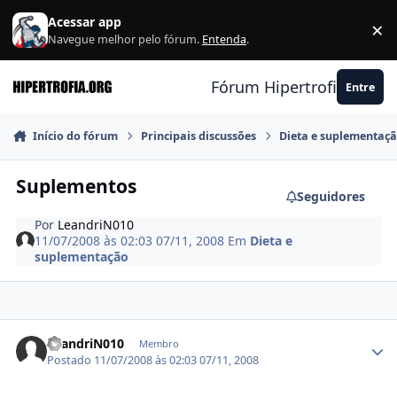
Ir para conteúdo
Acessar app
×
F
Navegue melhor pelo fórum.
Entenda
.
Fórum Hipertrofia.org
Entre
Início do fórum
Principais discussões
Dieta e suplementaç
Suplementos
Seguidores
Por
LeandriN010
11/07/2008 às 02:03
07/11, 2008
Em
Dieta e
suplementação
Estatísticas do autor
LeandriN010
Membro
Postado
11/07/2008 às 02:03
07/11, 2008