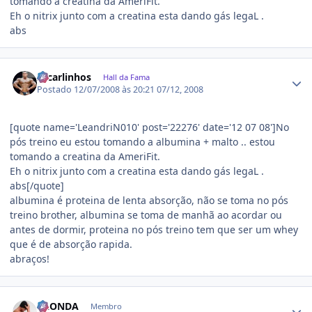
tomando a creatina da AmeriFit.
Eh o nitrix junto com a creatina esta dando gás legaL .
abs
Estatísticas do autor
zecarlinhos
Hall da Fama
Postado
12/07/2008 às 20:21
07/12, 2008
[quote name='LeandriN010' post='22276' date='12 07 08']No
pós treino eu estou tomando a albumina + malto .. estou
tomando a creatina da AmeriFit.
Eh o nitrix junto com a creatina esta dando gás legaL .
abs[/quote]
albumina é proteina de lenta absorção, não se toma no pós
treino brother, albumina se toma de manhã ao acordar ou
antes de dormir, proteina no pós treino tem que ser um whey
que é de absorção rapida.
abraços!
Estatísticas do autor
LAONDA
Membro