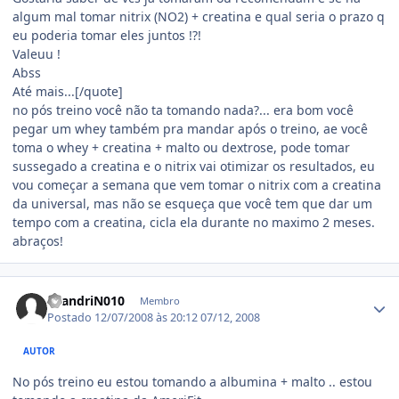
algum mal tomar nitrix (NO2) + creatina e qual seria o prazo q
eu poderia tomar eles juntos !?!
Valeuu !
Abss
Até mais...[/quote]
no pós treino você não ta tomando nada?... era bom você
pegar um whey também pra mandar após o treino, ae você
toma o whey + creatina + malto ou dextrose, pode tomar
sussegado a creatina e o nitrix vai otimizar os resultados, eu
vou começar a semana que vem tomar o nitrix com a creatina
da universal, mas não se esqueça que você tem que dar um
tempo com a creatina, cicla ela durante no maximo 2 meses.
abraços!
Estatísticas do autor
LeandriN010
Membro
Postado
12/07/2008 às 20:12
07/12, 2008
AUTOR
No pós treino eu estou tomando a albumina + malto .. estou