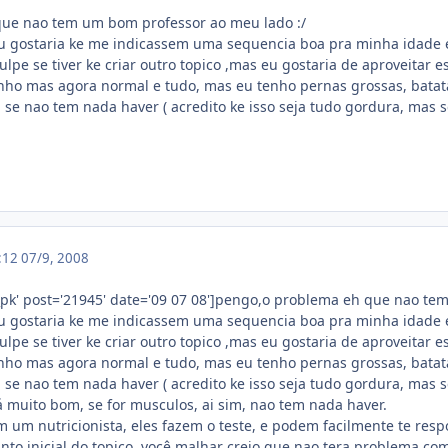
ue nao tem um bom professor ao meu lado :/
u gostaria ke me indicassem uma sequencia boa pra minha idade e
lpe se tiver ke criar outro topico ,mas eu gostaria de aproveitar 
ho mas agora normal e tudo, mas eu tenho pernas grossas, batata
 se nao tem nada haver ( acredito ke isso seja tudo gordura, mas 
3:12
07/9, 2008
pk' post='21945' date='09 07 08']pengo,o problema eh que nao te
u gostaria ke me indicassem uma sequencia boa pra minha idade e
lpe se tiver ke criar outro topico ,mas eu gostaria de aproveitar 
ho mas agora normal e tudo, mas eu tenho pernas grossas, batata
 se nao tem nada haver ( acredito ke isso seja tudo gordura, mas 
á muito bom, se for musculos, ai sim, nao tem nada haver.
um nutricionista, eles fazem o teste, e podem facilmente te respon
nto inicial do topico, você malhar creio que nao tera problema co