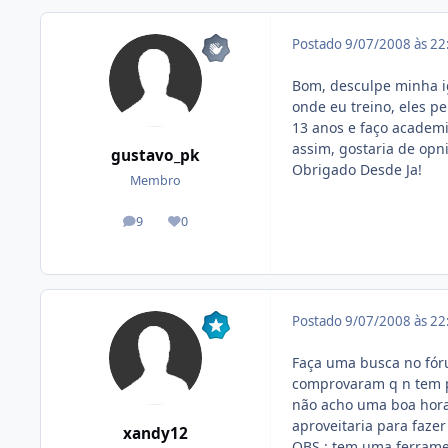
Postado
9/07/2008 às 2
Bom, desculpe minha 
onde eu treino, eles p
13 anos e faço academi
assim, gostaria de opn
gustavo_pk
Obrigado Desde Ja!
Membro
9
0
posts
Reputação
Postado
9/07/2008 às 2
Faça uma busca no fór
comprovaram q n tem pr
não acho uma boa hora 
aproveitaria para fazer
xandy12
OBS.: tem uma ferramen