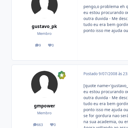
pengo,o problema eh q
eu estou procurando o
outra duvida - Me descu
tudo eu era bem gordin
gustavo_pk
ponto isso me ajuda ou
Membro
9
0
posts
Reputação
Postado
9/07/2008 às 2
[quote name='gustavo_
eu estou procurando o
outra duvida - Me descu
tudo eu era bem gordin
gmpower
ponto isso me ajuda ou
Membro
se for gordura nao ser
na sua academia, ou em 
663
0
posts
Reputação
Agora voltando ao assu