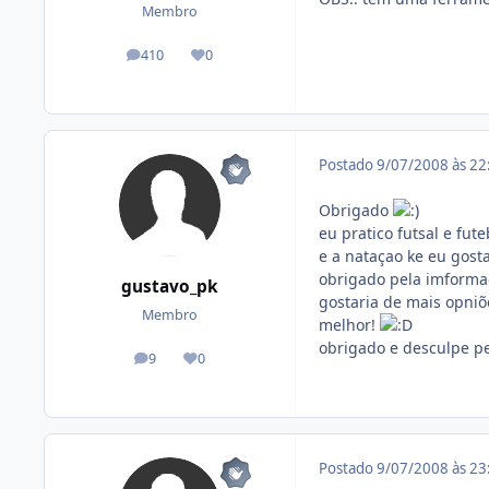
Membro
410
0
posts
Reputação
Postado
9/07/2008 às 2
Obrigado
eu pratico futsal e fu
e a nataçao ke eu gost
obrigado pela imforma
gustavo_pk
gostaria de mais opniõ
Membro
melhor!
obrigado e desculpe pe
9
0
posts
Reputação
Postado
9/07/2008 às 2