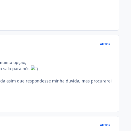
AUTOR
uiiita opçao,
a sala para nós
 nada asim que respondesse minha duvida, mas procurarei
AUTOR