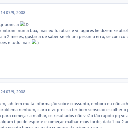
2:14
07/9, 2008
ignorancia
ermitiram numa boa, mas eu fui atras e vi lugares ke dizem ke atr
a a 2 meses, gostaria de saber se eh um pessimo erro, se com cuida
ioes e tudo mais
2:24
07/9, 2008
um, jah tem muita informação sobre o assunto, embora eu não ach
oblema nenhum, claro q vc precisa ter bom senso ao escolher o p
para começar a malhar, os resultados não virão tão rápido pq vc a
 algum tipo de esporte e começar malhar mais tarde, daki 1 ou 2 ano
ta escrito busca na parte superior da página, use-a.