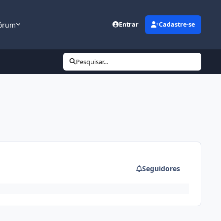
órum
Entrar
Cadastre-se
Pesquisar...
Seguidores