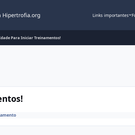
 Hipertrofia.org
Links importantes
F
Idade Para Iniciar Treinamentos!
entos!
namento