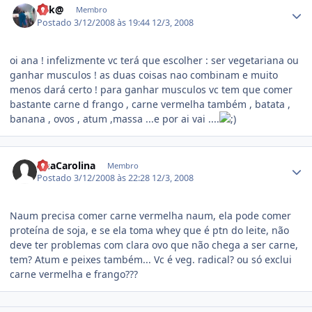
kek@
Membro
Postado
3/12/2008 às 19:44
12/3, 2008
oi ana ! infelizmente vc terá que escolher : ser vegetariana ou
ganhar musculos ! as duas coisas nao combinam e muito
menos dará certo ! para ganhar musculos vc tem que comer
bastante carne d frango , carne vermelha também , batata ,
banana , ovos , atum ,massa ...e por ai vai ....
Estatísticas do autor
AnaCarolina
Membro
Postado
3/12/2008 às 22:28
12/3, 2008
Naum precisa comer carne vermelha naum, ela pode comer
proteína de soja, e se ela toma whey que é ptn do leite, não
deve ter problemas com clara ovo que não chega a ser carne,
tem? Atum e peixes também... Vc é veg. radical? ou só exclui
carne vermelha e frango???