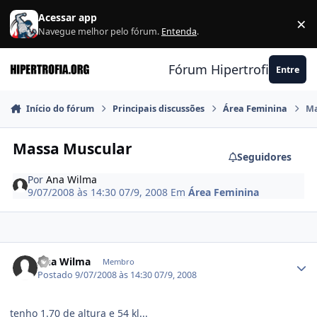
Ir para conteúdo
Acessar app
×
F
Navegue melhor pelo fórum.
Entenda
.
Fórum Hipertrofia.org
Entre
Início do fórum
Principais discussões
Área Feminina
Ma
Massa Muscular
Seguidores
Por
Ana Wilma
9/07/2008 às 14:30
07/9, 2008
Em
Área Feminina
Estatísticas do autor
Ana Wilma
Membro
Postado
9/07/2008 às 14:30
07/9, 2008
tenho 1.70 de altura e 54 kl...