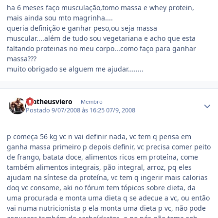
ha 6 meses faço musculação,tomo massa e whey protein,
mais ainda sou mto magrinha....
queria definição e ganhar peso,ou seja massa
muscular....além de tudo sou vegetariana e acho que esta
faltando proteinas no meu corpo...como faço para ganhar
massa???
muito obrigado se alguem me ajudar........
Estatísticas do autor
matheusviero
Membro
Postado
9/07/2008 às 16:25
07/9, 2008
p começa 56 kg vc n vai definir nada, vc tem q pensa em
ganha massa primeiro p depois definir, vc precisa comer peito
de frango, batata doce, alimentos ricos em proteína, come
também alimentos integrais, pão integral, arroz, pq eles
ajudam na síntese da proteína, vc tem q ingerir mais calorias
doq vc consome, aki no fórum tem tópicos sobre dieta, da
uma procurada e monta uma dieta q se adecue a vc, ou então
vai numa nutricionista p ela monta uma dieta p vc, não pode