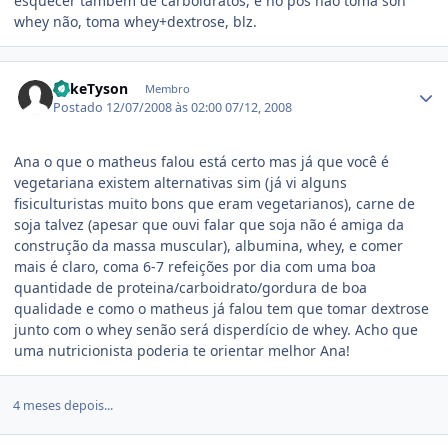
esquecer também de carboídratos, e no pós não toma soh
whey não, toma whey+dextrose, blz.
Estatísticas do autor
MikeTyson
Membro
Postado
12/07/2008 às 02:00
07/12, 2008
Ana o que o matheus falou está certo mas já que você é
vegetariana existem alternativas sim (já vi alguns
fisiculturistas muito bons que eram vegetarianos), carne de
soja talvez (apesar que ouvi falar que soja não é amiga da
construção da massa muscular), albumina, whey, e comer
mais é claro, coma 6-7 refeições por dia com uma boa
quantidade de proteina/carboidrato/gordura de boa
qualidade e como o matheus já falou tem que tomar dextrose
junto com o whey senão será disperdício de whey. Acho que
uma nutricionista poderia te orientar melhor Ana!
4 meses depois...
Estatísticas do autor