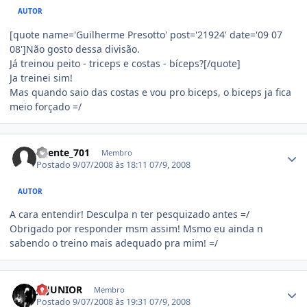
AUTOR
[quote name='Guilherme Presotto' post='21924' date='09 07
08']Não gosto dessa divisão.
Já treinou peito - triceps e costas - bíceps?[/quote]
Ja treinei sim!
Mas quando saio das costas e vou pro biceps, o biceps ja fica
meio forçado =/
Estatísticas do autor
agente_701
Membro
Postado
9/07/2008 às 18:11
07/9, 2008
AUTOR
A cara entendir! Desculpa n ter pesquizado antes =/
Obrigado por responder msm assim! Msmo eu ainda n
sabendo o treino mais adequado pra mim! =/
Estatísticas do autor
JJ-JUNIOR
Membro
Postado
9/07/2008 às 19:31
07/9, 2008