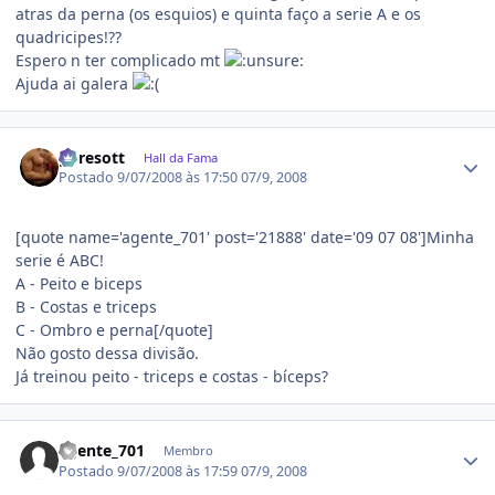
atras da perna (os esquios) e quinta faço a serie A e os
quadricipes!??
Espero n ter complicado mt
Ajuda ai galera
Estatísticas do autor
gpresott
Hall da Fama
Postado
9/07/2008 às 17:50
07/9, 2008
[quote name='agente_701' post='21888' date='09 07 08']Minha
serie é ABC!
A - Peito e biceps
B - Costas e triceps
C - Ombro e perna[/quote]
Não gosto dessa divisão.
Já treinou peito - triceps e costas - bíceps?
Estatísticas do autor
agente_701
Membro
Postado
9/07/2008 às 17:59
07/9, 2008