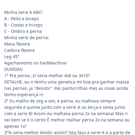
Minha serie é ABC!
A - Peito e biceps
B - Costas e triceps
C - Ombro e perna
Minha serie de perna:
Mesa flexora
Cadeira flexora
Leg 45°
Agachamento no hackMachine
DUVIDAS:
1° Pra perna...O seria melhor 4x8 ou 3x10?
DETALHE, eu n tenho uma genetica mt boa pra ganhar massa
nas pernas, ja "desistir" das panturrilhas mas as coxas ainda
tenho esperança rs
2° Eu malho de seg a sex, e perna, eu malhava sempre
segunda e quinta junto com a serie A ou terça e sexta junto
com a serie B! Assim eu malhava perna 2x na semana! Mas n
sei bem se é o certo! É melhor malhar perna 2x na semana ou
apenas 1x?
3°N seria melhor dividir assim? Seg faço a serie A e a parte de