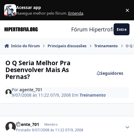
Ir para conteúdo
Acessar app
×
F
Navegue melhor pelo fórum.
Entenda
.
Fórum Hipertrofia.org
Entre
Início do fórum
Principais discussões
Treinamento
O Q 
O Q Seria Melhor Pra
Desenvolver Mais As
Seguidores
Pernas?
Por
agente_701
9/07/2008 às 11:22
07/9, 2008
Em
Treinamento
Estatísticas do autor
agente_701
Membro
Postado
9/07/2008 às 11:22
07/9, 2008