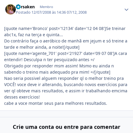
Estatísticas do autor
Forsaken
Membro
Postado
12/07/2008 às 14:36
07/12, 2008
[quote name='Bronco' post='12134' date='12 04 08']Se treinar
abc1x, faz na terça e quinta...
Do contrário faça o aeróbico de manhã em jejum e só treine a
tarde e melhor ainda, a noite![/quote]
[quote name='agente_701' post='21927' date='09 07 08']A cara
entendir! Desculpa n ter pesquizado antes =/
Obrigado por responder msm assim! Msmo eu ainda n
sabendo o treino mais adequado pra mim! =/[/quote]
Nao seria possivel alguem responder ql o melhor treino pra
VOCÊ! voce deve ir alterando, buscando novos exercícios para
ver ql obteve mais resultados, e assim ir trabalhando emcima
desses exercícios!
cabe a voce montar seus para melhores resultados.
Crie uma conta ou entre para comentar