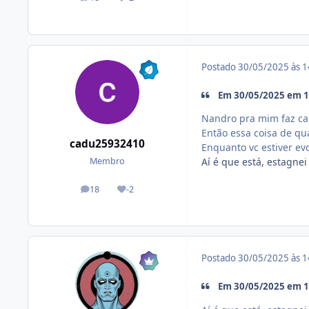
posts
Reputação
Postado
30/05/2025 às 
Em 30/05/2025 em 11
Nandro pra mim faz cai
Então essa coisa de qu
cadu25932410
Enquanto vc estiver e
Aí é que está, estagnei
Membro
18
-2
posts
Reputação
Postado
30/05/2025 às 
Em 30/05/2025 em 1