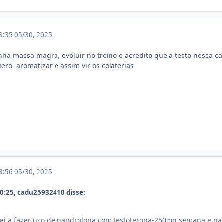
13:35
05/30, 2025
a massa magra, evoluir no treino e acredito que a testo nessa ca
ro aromatizar e assim vir os colaterias
13:56
05/30, 2025
0:25, cadu25932410 disse:
ei a fazer uso de nandrolona com testoterona-250mg semana e n