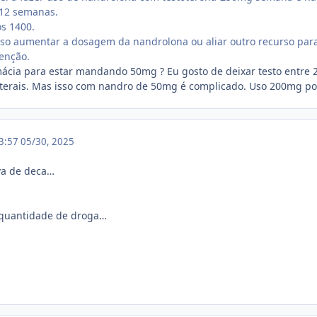
 12 semanas.
os 1400.
o aumentar a dosagem da nandrolona ou aliar outro recurso para 
tenção.
ácia para estar mandando 50mg ? Eu gosto de deixar testo entre 
laterais. Mas isso com nandro de 50mg é complicado. Uso 200mg p
13:57
05/30, 2025
va de deca…
 quantidade de droga…