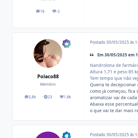
18
-2
posts
Reputação
Postado
30/05/2025 às 
Em 30/05/2025 em 1
Nandrolona de farmáci
Altura 1,71 e peso 85 k
Polaco88
Tem tempo que não vej
Queria te decepcionar 
Membro
como já começou, fica 
2,8k
23
1,8k
aromatizar vai de cada
posts
Tópicos solucionados
Reputação
Abaixa esse percentua
o que vai te dar mais r
Postado
30/05/2025 às 