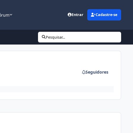
órum
Entrar
Cadastre-se
Pesquisar...
Seguidores