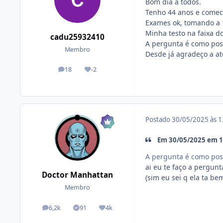
Bom dia a todos.
Tenho 44 anos e comec
Exames ok, tomando a
Minha testo na faixa d
cadu25932410
A pergunta é como poss
Membro
Desde já agradeço a a
18
-2
posts
Reputação
Postado
30/05/2025 às 
Em 30/05/2025 em 1
A pergunta é como poss
ai eu te faço a pergun
Doctor Manhattan
(sim eu sei q ela ta b
Membro
6,2k
91
4k
posts
Tópicos solucionados
Reputação