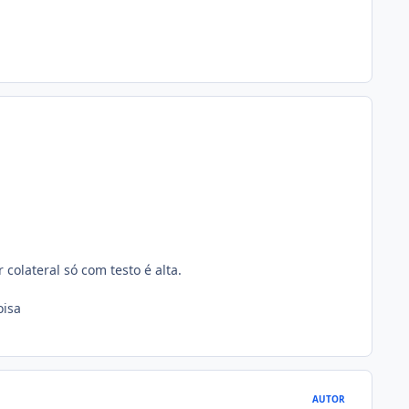
olateral só com testo é alta.
oisa
AUTOR