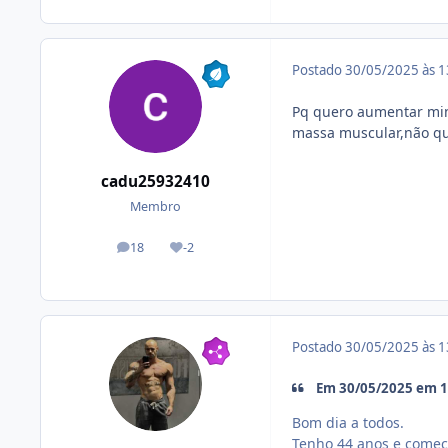
Postado
30/05/2025 às 
Pq quero aumentar minh
massa muscular,não que
cadu25932410
Membro
18
-2
posts
Reputação
Postado
30/05/2025 às 
Em 30/05/2025 em 1
Bom dia a todos.
Tenho 44 anos e comec