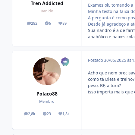
Tren Addicted
Exames ok, tomando a
Minha testo na faixa d
Banido
A pergunta é como poss
282
6
89
Desde já agradeço a a
posts
Tópicos solucionados
Reputação
Sua nandro é a de farm
anabólico e baixos co
Postado
30/05/2025 às 
Acho que nem precisa
como tá Dieta e treino?
peso, BF, altura?
isso importa mais que
Polaco88
Membro
2,8k
23
1,8k
posts
Tópicos solucionados
Reputação