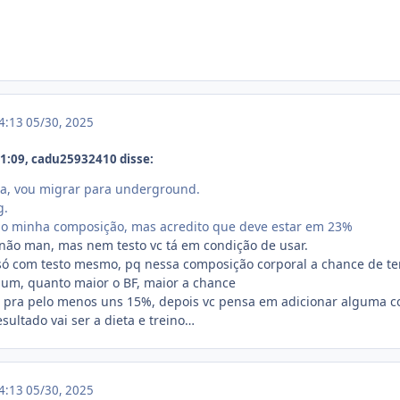
14:13
05/30, 2025
1:09, cadu25932410 disse:
a, vou migrar para underground.
g.
o minha composição, mas acredito que deve estar em 23%
não man, mas nem testo vc tá em condição de usar.
só com testo mesmo, pq nessa composição corporal a chance de ter c
 um, quanto maior o BF, maior a chance
l pra pelo menos uns 15%, depois vc pensa em adicionar alguma c
esultado vai ser a dieta e treino…
14:13
05/30, 2025