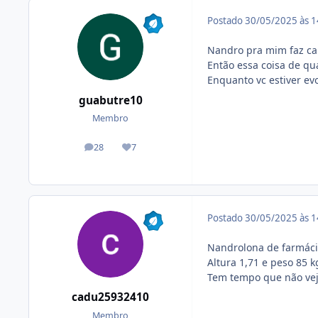
Postado
30/05/2025 às 
Nandro pra mim faz cai
Então essa coisa de qu
Enquanto vc estiver e
guabutre10
Membro
28
7
posts
Reputação
Postado
30/05/2025 às 
Nandrolona de farmáci
Altura 1,71 e peso 85 k
Tem tempo que não vej
cadu25932410
Membro