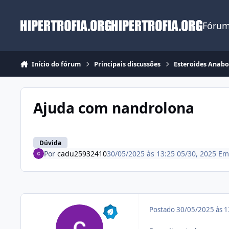
Ir para conteúdo
Fórum
Início do fórum
Principais discussões
Esteroides Anabo
Ajuda com nandrolona
Dúvida
Por
cadu25932410
30/05/2025 às 13:25
05/30, 2025
E
Postado
30/05/2025 às 