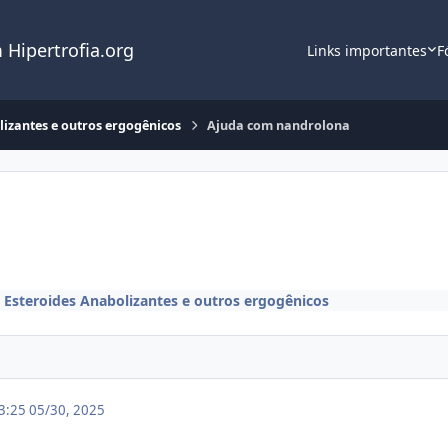
 Hipertrofia.org
Links importantes
F
lizantes e outros ergogênicos
Ajuda com nandrolona
m
Esteroides Anabolizantes e outros ergogênicos
13:25
05/30, 2025