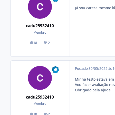
Já sou careca mesmo.k
cadu25932410
Membro
18
-2
posts
Reputação
Postado
30/05/2025 às 
Minha testo estava em 
Vou fazer avaliação no
Obrigado pela ajuda
cadu25932410
Membro
18
-2