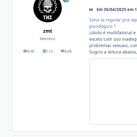
Em 30/04/2025 em 10
Sono ta regular pra oqu
psicológico ?
zmt
Libido é multifatoria
exceto com uso inadequ
Membro
problemas sexuais, co
9,4k
112
8,6k
Sugiro a leitura abaixo,
posts
Tópicos solucionados
Reputação