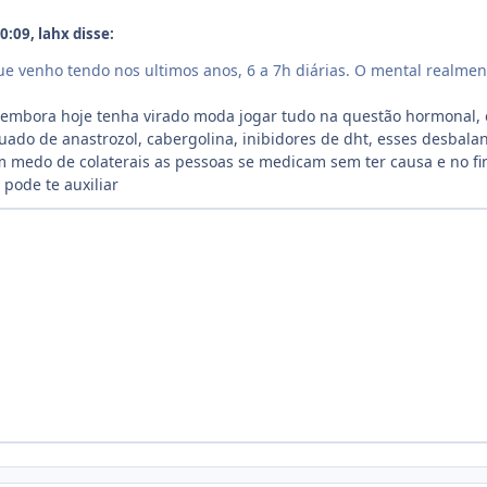
:09, lahx disse:
e venho tendo nos ultimos anos, 6 a 7h diárias. O mental realmente
l e embora hoje tenha virado moda jogar tudo na questão hormona
ado de anastrozol, cabergolina, inibidores de dht, esses desbala
m medo de colaterais as pessoas se medicam sem ter causa e no f
 pode te auxiliar