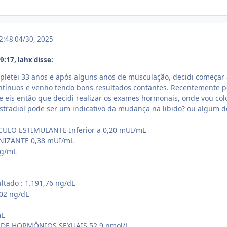
12:48
04/30, 2025
:17, lahx disse:
letei 33 anos e após alguns anos de musculação, decidi começar a
tínuos e venho tendo bons resultados contantes. Recentemente pe
e eis então que decidi realizar os exames hormonais, onde vou colo
stradiol pode ser um indicativo da mudança na libido? ou algum d
ULO ESTIMULANTE Inferior a 0,20 mUI/mL
NIZANTE 0,38 mUI/mL
ng/mL
ltado : 1.191,76 ng/dL
402 ng/dL
mL
DE HORMÔNIOS SEXUAIS 52,9 nmol/L