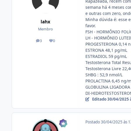
Rapazeada, recém comp
semana há 4 meses con
e outras com zero, ond
Minha dúvida é: esse e
lahx
favor.
Membro
FSH - HORMÔNIO FOLíC
LH - HORMÔNIO LUTEI
3
0
posts
Reputação
PROGESTERONA 0,14 
ESTRONA 48,1 pg/mL
ESTRADIOL 59 pg/mL
Testosterona Total Resu
Testosterona Livre 22,
SHBG : 52,9 nmol/L
PROLACTINA 6,45 ng/
GLOBULINA LIGADORA 
DI-HIDROTESTOSTERON
Editado
30/04/2025 
Postado
30/04/2025 às 