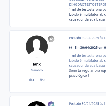
DI-HIDROTESTOSTERON
1 ml de testosterona po
Libido é multifatorial
causador da sua baixa 
Postado
30/04/2025 às 
Em 30/04/2025 em 09
1 ml de testosterona po
Libido é multifatorial
lahx
causador da sua baixa 
Sono ta regular pra oqu
Membro
psicológico ?
3
0
posts
Reputação
Postado
30/04/2025 às 