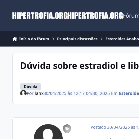
Ir para conteúdo
Fórum
Início do fórum
Principais discussões
Esteroides Anabo
Dúvida sobre estradiol e li
Dúvida
Por
lahx
30/04/2025 às 12:17
04/30, 2025
Em
Esteroide
Postado
30/04/2025 às 