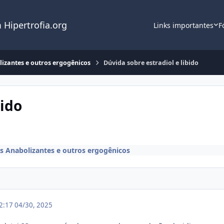
 Hipertrofia.org
Links importantes
F
lizantes e outros ergogênicos
Dúvida sobre estradiol e libido
bido
s Anabolizantes e outros ergogênicos
12:17
04/30, 2025