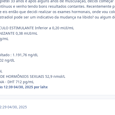
letei 33 anos e após alguns anos de musculação, decidi começar a
tínuos e venho tendo bons resultados contantes. Recentemente pe
e eis então que decidi realizar os exames hormonais, onde vou colo
stradiol pode ser um indicativo da mudança na libido? ou algum d
ULO ESTIMULANTE Inferior a 0,20 mUI/mL
NIZANTE 0,38 mUI/mL
ng/mL
ltado : 1.191,76 ng/dL
402 ng/dL
mL
DE HORMÔNIOS SEXUAIS 52,9 nmol/L
A - DHT 712 pg/mL
às 12:39
04/30, 2025
por lahx
12:29
04/30, 2025