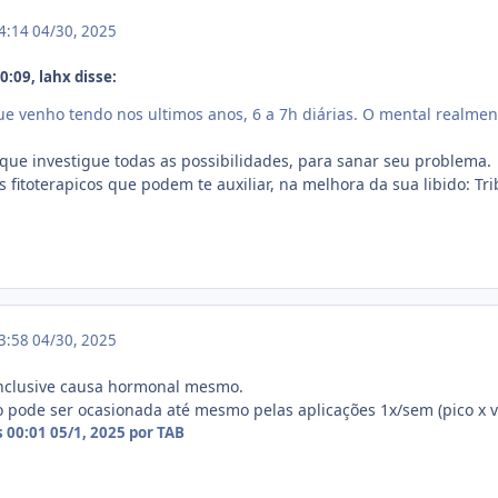
14:14
04/30, 2025
:09, lahx disse:
e venho tendo nos ultimos anos, 6 a 7h diárias. O mental realmente
o que investigue todas as possibilidades, para sanar seu problema.
 fitoterapicos que podem te auxiliar, na melhora da sua libido: Tr
23:58
04/30, 2025
inclusive causa hormonal mesmo.
o pode ser ocasionada até mesmo pelas aplicações 1x/sem (pico x va
s 00:01
05/1, 2025
por TAB