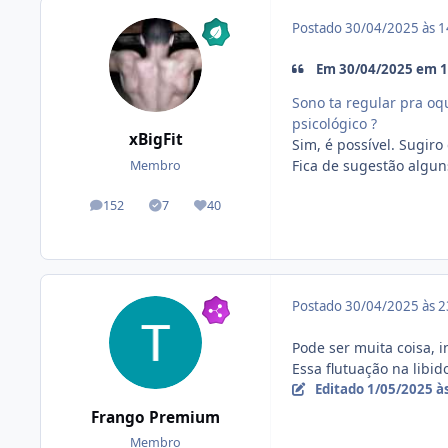
Postado
30/04/2025 às 
Em 30/04/2025 em 10
Sono ta regular pra oqu
psicológico ?
xBigFit
Sim, é possível. Sugir
Fica de sugestão alguns
Membro
152
7
40
posts
Tópicos solucionados
Reputação
Postado
30/04/2025 às 
Pode ser muita coisa, 
Essa flutuação na libid
Editado
1/05/2025 à
Frango Premium
Membro