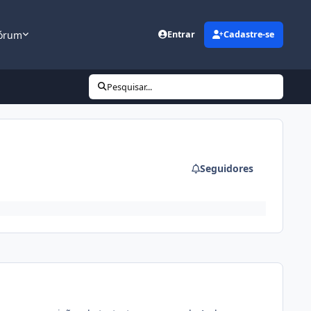
órum
Entrar
Cadastre-se
Pesquisar...
Seguidores