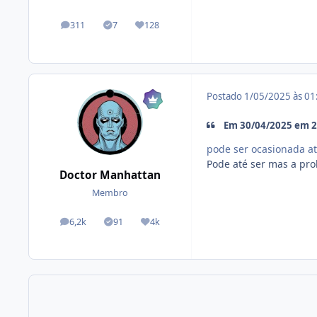
311
7
128
posts
Tópicos solucionados
Reputação
Postado
1/05/2025 às 0
Em 30/04/2025 em 20
pode ser ocasionada at
Pode até ser mas a prob
Doctor Manhattan
Membro
6,2k
91
4k
posts
Tópicos solucionados
Reputação