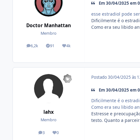
Em 30/04/2025 em 09
esse estradiol pode se
Dificilmente é o estradi
Doctor Manhattan
Como era seu libido an
Membro
6,2k
91
4k
posts
Tópicos solucionados
Reputação
Postado
30/04/2025 às 
Em 30/04/2025 em 09
Dificilmente é o estradi
Como era seu libido an
lahx
Estresse e preocupação
testo. Quanto a parceir
Membro
3
0
posts
Reputação