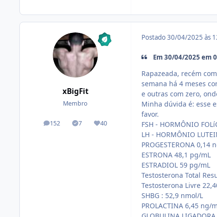
Postado
30/04/2025 às 
Em 30/04/2025 em 09
Rapazeada, recém comp
semana há 4 meses con
xBigFit
e outras com zero, ond
Minha dúvida é: esse e
Membro
favor.
152
7
40
FSH - HORMÔNIO FOLíC
posts
Tópicos solucionados
Reputação
LH - HORMÔNIO LUTEI
PROGESTERONA 0,14 
ESTRONA 48,1 pg/mL
ESTRADIOL 59 pg/mL
Testosterona Total Resu
Testosterona Livre 22,
SHBG : 52,9 nmol/L
PROLACTINA 6,45 ng/
GLOBULINA LIGADORA 