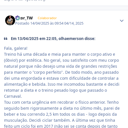
Estatísticas do autor
Vitor_TW
Colaborador
Postado
14/04/2025 às 09:54
04/14, 2025
Em 13/04/2025 em 22:05, olhaemerson disse:
Fala, galera!
Treino há uma década e meia para manter o corpo ativo e
(óbvio!) por estética. No geral, sou satisfeito com meu corpo
natural porque não desejo uma vida de grandes restrições
para manter o "corpo perfeito". De todo modo, ano passado
dei uma engordada e estava com dificuldade de controlar a
alimentação e bebida. Isso me incomodou bastante e decidi
retomar a dieta e o treino pesado logo que passado o
Carnaval.
Tou com certa urgência em recobrar o físico anterior. Tenho
seguido bem rigorosamente a dieta no último mês, parei de
beber e tou correndo 2,5 km todos os dias - logo depois da
musculação. Decidi ciclar também. A última vez que tinha
feito um ciclo foi em 2017 (não sei se conta depois de tanto