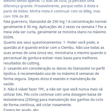
Mesmo sendo apenas 12 dias de ciclo, já percebo uma
diferença grande. Provavelmente, porque voltei à dieta e
parei de beber. Minha meta é continuar com os 86kg, mas
com 10% de BF.
Fala guerreiro, Stanozolol de 250 mg ? A concentração normal
geralmente é 50 mg. Aplicações de 2 vezes na semana ? Por a
meia vida ser curta, geralmente se ministra stano no máximo
DSDN.
Quanto aos seus questionamentos: 1- Poder você pode, a
questão aí é quando entrar com o Clembu. Não use todas as
suas armas de uma única vez, ministraria o mesmo quando o
percentual de gordura estiver mais baixo para melhores
resultados do cutting.
2- Levando em consideração os danos do Stanozolol no perfil
lipidico, é recomendado uso de no máximo 8 semanas de
forma segura. Depois disso é exames e manutenção da
saúde.
3- Não é viável fazer TPC, a não ser que você nunca mais vá
utilizar EAs. Pós ciclo continue com uma dosagem baixa de
testosterona (250mg) para manutenção dos ganhos do ciclo
de forma contínua, até ciclar novamente.
Espero ter ajudo, abç.