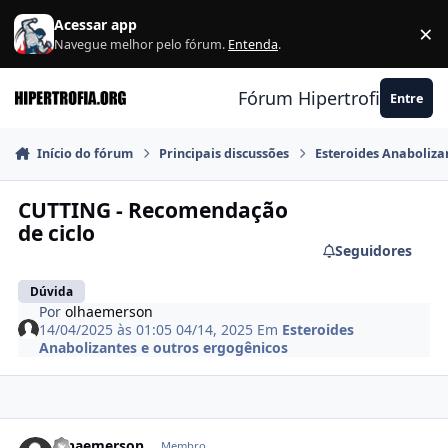
Ir para conteúdo
Acessar app
×
F
Navegue melhor pelo fórum.
Entenda
.
Fórum Hipertrofia.org
Entre
Início do fórum
Principais discussões
Esteroides Anaboliza
CUTTING - Recomendação
de ciclo
Seguidores
Dúvida
Por
olhaemerson
14/04/2025 às 01:05
04/14, 2025
Em
Esteroides
Anabolizantes e outros ergogênicos
Estatísticas do autor
olhaemerson
Membro