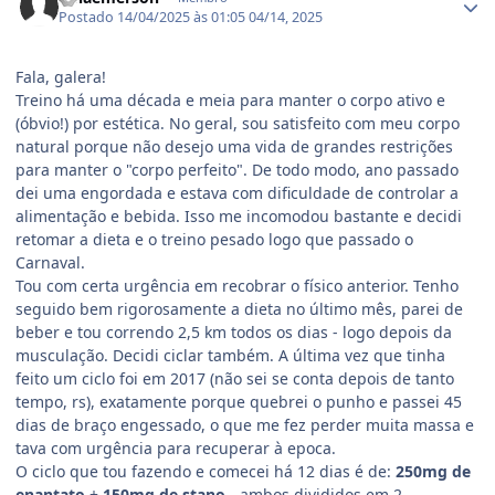
Postado
14/04/2025 às 01:05
04/14, 2025
Fala, galera!
Treino há uma década e meia para manter o corpo ativo e
(óbvio!) por estética. No geral, sou satisfeito com meu corpo
natural porque não desejo uma vida de grandes restrições
para manter o "corpo perfeito". De todo modo, ano passado
dei uma engordada e estava com dificuldade de controlar a
alimentação e bebida. Isso me incomodou bastante e decidi
retomar a dieta e o treino pesado logo que passado o
Carnaval.
Tou com certa urgência em recobrar o físico anterior. Tenho
seguido bem rigorosamente a dieta no último mês, parei de
beber e tou correndo 2,5 km todos os dias - logo depois da
musculação. Decidi ciclar também. A última vez que tinha
feito um ciclo foi em 2017 (não sei se conta depois de tanto
tempo, rs), exatamente porque quebrei o punho e passei 45
dias de braço engessado, o que me fez perder muita massa e
tava com urgência para recuperar à epoca.
O ciclo que tou fazendo e comecei há 12 dias é de:
250mg de
enantato
+
150mg de stano
- ambos divididos em 2