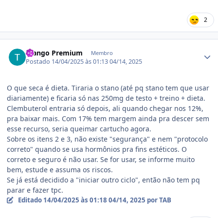
2
Estatísticas do autor
Frango Premium
Membro
Postado
14/04/2025 às 01:13
04/14, 2025
O que seca é dieta. Tiraria o stano (até pq stano tem que usar
diariamente) e ficaria só nas 250mg de testo + treino + dieta.
Clembuterol entraria só depois, ali quando chegar nos 12%,
pra baixar mais. Com 17% tem margem ainda pra descer sem
esse recurso, seria queimar cartucho agora.
Sobre os itens 2 e 3, não existe "segurança" e nem "protocolo
correto" quando se usa hormônios pra fins estéticos. O
correto e seguro é não usar. Se for usar, se informe muito
bem, estude e assuma os riscos.
Se já está decidido a "iniciar outro ciclo", então não tem pq
parar e fazer tpc.
Editado
14/04/2025 às 01:18
04/14, 2025
por TAB