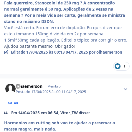
Fala guerreiro, Stanozolol de 250 mg ? A concentração
normal geralmente é 50 mg. Aplicações de 2 vezes na
semana ? Por a meia vida ser curta, geralmente se ministra
stano no máximo DSDN.
Você está certo. Foi um erro de digitação. Eu quis dizer que
estou tomando 150mg dividida em 2x por semana.
1,5ml*50mg cada aplicação. Editei o tópico pra corrigir o erro.
Ajudou bastante mesmo. Obrigado!
Editado
17/04/2025 às 00:13
04/17, 2025
por olhaemerson
1
Estatísticas do autor
olhaemerson
Membro
Postado
17/04/2025 às 00:11
04/17, 2025
AUTOR
Em 14/04/2025 em 06:54, Vitor_TW disse:
Hormonios em cutting soh vao te ajudar a preservar a
massa magra, mais nada.