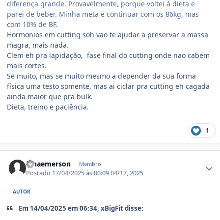
diferença grande. Provavelmente, porque voltei à dieta e
parei de beber. Minha meta é continuar com os 86kg, mas
com 10% de BF.
Hormonios em cutting soh vao te ajudar a preservar a massa
magra, mais nada.
Clem eh pra lapidação, fase final do cutting onde nao cabem
mais cortes.
Se muito, mas se muito mesmo a depender da sua forma
física uma testo somente, mas ai ciclar pra cutting eh cagada
ainda maior que pra bulk.
Dieta, treino e paciência.
1
Estatísticas do autor
olhaemerson
Membro
Postado
17/04/2025 às 00:09
04/17, 2025
AUTOR
Em 14/04/2025 em 06:34, xBigFit disse: