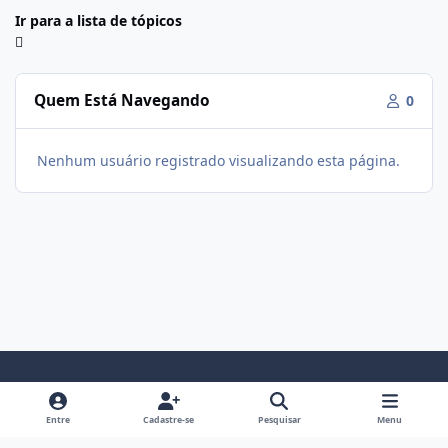
Ir para a lista de tópicos
Quem Está Navegando
0
Nenhum usuário registrado visualizando esta página.
Modo Claro
Modo Escuro
Preferência do Sistema
f
i
Entre
Cadastre-se
Pesquisar
Menu
a
n