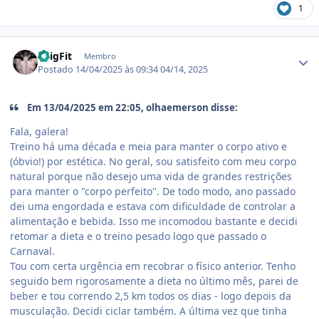
1
Estatísticas do autor
xBigFit
Membro
Postado
14/04/2025 às 09:34
04/14, 2025
Em 13/04/2025 em 22:05, olhaemerson disse:
Fala, galera!
Treino há uma década e meia para manter o corpo ativo e
(óbvio!) por estética. No geral, sou satisfeito com meu corpo
natural porque não desejo uma vida de grandes restrições
para manter o "corpo perfeito". De todo modo, ano passado
dei uma engordada e estava com dificuldade de controlar a
alimentação e bebida. Isso me incomodou bastante e decidi
retomar a dieta e o treino pesado logo que passado o
Carnaval.
Tou com certa urgência em recobrar o físico anterior. Tenho
seguido bem rigorosamente a dieta no último mês, parei de
beber e tou correndo 2,5 km todos os dias - logo depois da
musculação. Decidi ciclar também. A última vez que tinha