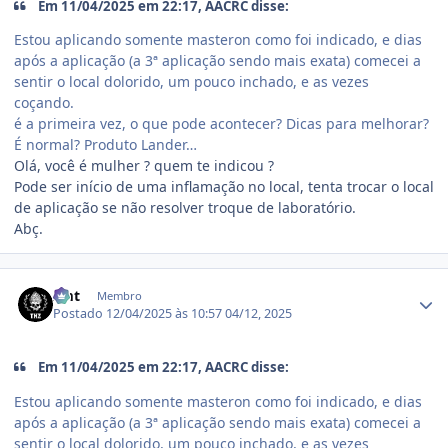
Em 11/04/2025 em 22:17, AACRC disse:
Estou aplicando somente masteron como foi indicado, e dias
após a aplicação (a 3ª aplicação sendo mais exata) comecei a
sentir o local dolorido, um pouco inchado, e as vezes
coçando.
é a primeira vez, o que pode acontecer? Dicas para melhorar?
É normal? Produto Lander…
Olá, você é mulher ? quem te indicou ?
Pode ser início de uma inflamação no local, tenta trocar o local
de aplicação se não resolver troque de laboratório.
Abç.
Estatísticas do autor
zmt
Membro
Postado
12/04/2025 às 10:57
04/12, 2025
Em 11/04/2025 em 22:17, AACRC disse:
Estou aplicando somente masteron como foi indicado, e dias
após a aplicação (a 3ª aplicação sendo mais exata) comecei a
sentir o local dolorido, um pouco inchado, e as vezes