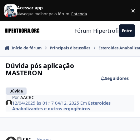
Ir para conteúdo
Acessar app
×
F
Navegue melhor pelo fórum.
Entenda
.
Fórum Hipertrofia.org
Entre
Início do fórum
Principais discussões
Esteroides Anaboliza
Dúvida pós aplicação
MASTERON
Seguidores
Dúvida
Por
AACRC
12/04/2025 às 01:17
04/12, 2025
Em
Esteroides
Anabolizantes e outros ergogênicos
Estatísticas do autor
AACRC
Membro