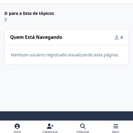
Ir para a lista de tópicos
Quem Está Navegando
0
Nenhum usuário registrado visualizando esta página.
Modo Claro
Modo Escuro
Preferência do Sistema
f
i
Entre
Cadastre-se
Pesquisar
Menu