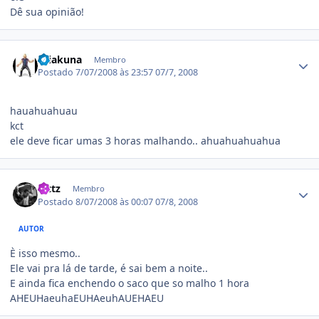
Dê sua opinião!
Estatísticas do autor
rhiakuna
Membro
Postado
7/07/2008 às 23:57
07/7, 2008
hauahuahuau
kct
ele deve ficar umas 3 horas malhando.. ahuahuahuahua
Estatísticas do autor
luttz
Membro
Postado
8/07/2008 às 00:07
07/8, 2008
AUTOR
È isso mesmo..
Ele vai pra lá de tarde, é sai bem a noite..
E ainda fica enchendo o saco que so malho 1 hora
AHEUHaeuhaEUHAeuhAUEHAEU