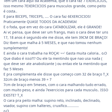
Tem um cara aqui da Academia, que o cara faz 7 EXERCICIOS,
isso mesmo 7EXERCICIOS para musculos grande, como peito
é costa..
E para BICEPS, TRICEPS, .... O cara faz 6EXERCICIOS!
Praticamente QUASE TODOS DA ACADEMIA!
E o foda, que em vez do cara CATABOLIZAR, ele é GRANDE!
Ai vc pensa, que deve ser um frango, mais o cara deve ter uns
17, 18 anos é segundo ele me disse, ele tem 39CM DE BRAÇO!
Diz tbem que malha á 5 MESES, e que nao tomou nenhum
sumplemento!
E ainda o cara trabalha na ROÇA! ¬¬' Gasta muita caloria.. o.O
Que diabo é isso?!? Ou ele ta mentindo que nao usa nada (
que deve ser ate anabolizante ) ou entao ele ta mentindo que
faz 5 Meses
E pra complementa ele disse que começo com 32 de braço T_X
32cm de braço menos 39 = 7
7cm de braço em 5meses, com o cara malhando tudo errado,
com muito peso, e ainda 7exercicios para cada musculo.. ISSO
EXISTE? T_X
O cara pra peito malha: supino reto, inclinado, declinado,
voador, supino com halteres, cruxifico............
o.O