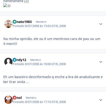
hehehehehe [2]
Estatísticas do autor
Renato1983
Membro
Postado
8/07/2008 às 15:03
07/8, 2008
Na minha opinião, ele ou é um mentiroso cara de pau ou um
X-men!!!!
Estatísticas do autor
xandy12
Membro
Postado
8/07/2008 às 16:06
07/8, 2008
Eh um kaozeiro desinformado q enche a kra de anabolizante e
ker tirar onda ...
Estatísticas do autor
Xanol
Membro
Postado
8/07/2008 às 17:10
07/8, 2008