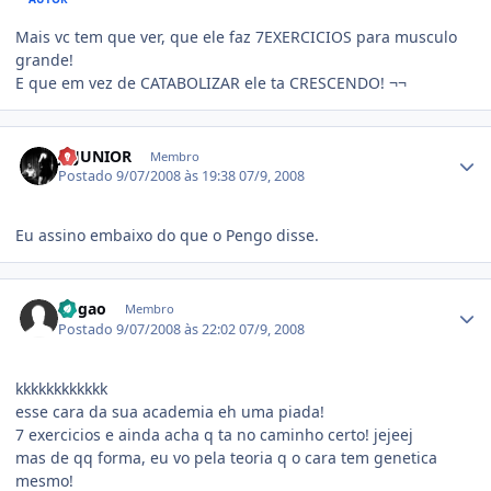
Mais vc tem que ver, que ele faz 7EXERCICIOS para musculo
grande!
E que em vez de CATABOLIZAR ele ta CRESCENDO! ¬¬
Estatísticas do autor
JJ-JUNIOR
Membro
Postado
9/07/2008 às 19:38
07/9, 2008
Eu assino embaixo do que o Pengo disse.
Estatísticas do autor
dogao
Membro
Postado
9/07/2008 às 22:02
07/9, 2008
kkkkkkkkkkkk
esse cara da sua academia eh uma piada!
7 exercicios e ainda acha q ta no caminho certo! jejeej
mas de qq forma, eu vo pela teoria q o cara tem genetica
mesmo!