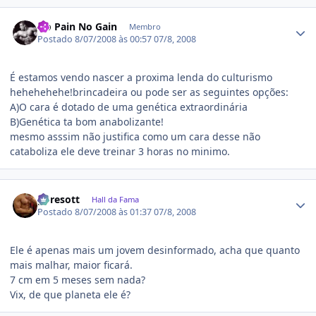
Estatísticas do autor
No Pain No Gain
Membro
Postado
8/07/2008 às 00:57
07/8, 2008
É estamos vendo nascer a proxima lenda do culturismo
hehehehehe!brincadeira ou pode ser as seguintes opções:
A)O cara é dotado de uma genética extraordinária
B)Genética ta bom anabolizante!
mesmo asssim não justifica como um cara desse não
cataboliza ele deve treinar 3 horas no minimo.
Estatísticas do autor
gpresott
Hall da Fama
Postado
8/07/2008 às 01:37
07/8, 2008
Ele é apenas mais um jovem desinformado, acha que quanto
mais malhar, maior ficará.
7 cm em 5 meses sem nada?
Vix, de que planeta ele é?