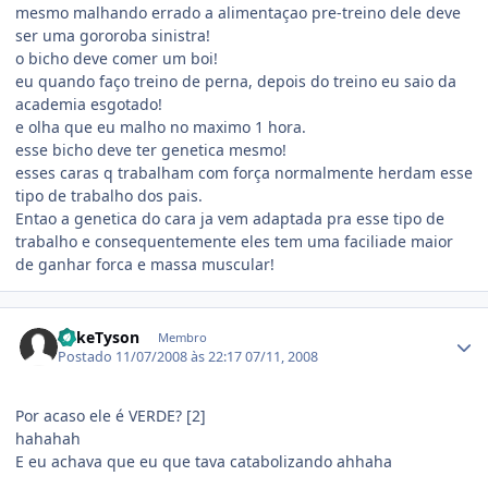
mesmo malhando errado a alimentaçao pre-treino dele deve
ser uma gororoba sinistra!
o bicho deve comer um boi!
eu quando faço treino de perna, depois do treino eu saio da
academia esgotado!
e olha que eu malho no maximo 1 hora.
esse bicho deve ter genetica mesmo!
esses caras q trabalham com força normalmente herdam esse
tipo de trabalho dos pais.
Entao a genetica do cara ja vem adaptada pra esse tipo de
trabalho e consequentemente eles tem uma faciliade maior
de ganhar forca e massa muscular!
Estatísticas do autor
MikeTyson
Membro
Postado
11/07/2008 às 22:17
07/11, 2008
Por acaso ele é VERDE? [2]
hahahah
E eu achava que eu que tava catabolizando ahhaha