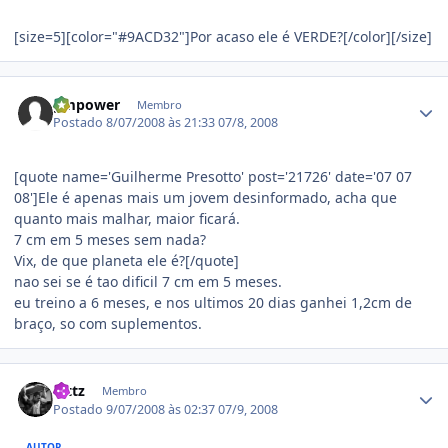
[size=5][color="#9ACD32"]Por acaso ele é VERDE?[/color][/size]
Estatísticas do autor
gmpower
Membro
Postado
8/07/2008 às 21:33
07/8, 2008
[quote name='Guilherme Presotto' post='21726' date='07 07
08']Ele é apenas mais um jovem desinformado, acha que
quanto mais malhar, maior ficará.
7 cm em 5 meses sem nada?
Vix, de que planeta ele é?[/quote]
nao sei se é tao dificil 7 cm em 5 meses.
eu treino a 6 meses, e nos ultimos 20 dias ganhei 1,2cm de
braço, so com suplementos.
Estatísticas do autor
luttz
Membro
Postado
9/07/2008 às 02:37
07/9, 2008
AUTOR