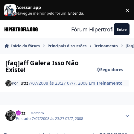
Ir para conteúdo
Acessar app
×
F
Navegue melhor pelo fórum.
Entenda
.
Fórum Hipertrofia.org
Entre
Início do fórum
Principais discussões
Treinamento
[faq
[faq]aff Galera Isso Não
Existe!
Seguidores
Por
luttz
7/07/2008 às 23:27
07/7, 2008
Em
Treinamento
Estatísticas do autor
luttz
Membro
Postado
7/07/2008 às 23:27
07/7, 2008