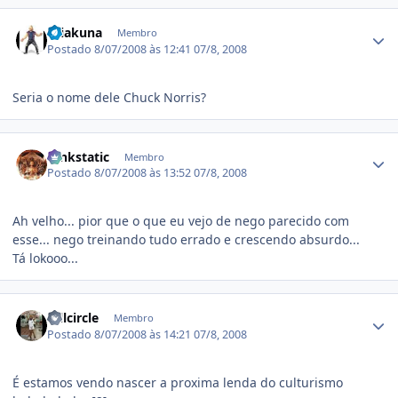
Estatísticas do autor
rhiakuna
Membro
Postado
8/07/2008 às 12:41
07/8, 2008
Seria o nome dele Chuck Norris?
Estatísticas do autor
funkstatic
Membro
Postado
8/07/2008 às 13:52
07/8, 2008
Ah velho... pior que o que eu vejo de nego parecido com
esse... nego treinando tudo errado e crescendo absurdo...
Tá lokooo...
Estatísticas do autor
fullcircle
Membro
Postado
8/07/2008 às 14:21
07/8, 2008
É estamos vendo nascer a proxima lenda do culturismo