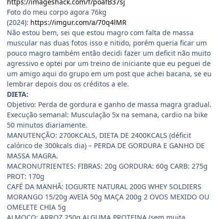
https://imageshack.com/f/poafB37sj
Foto do meu corpo agora 76kg
(2024):
https://imgur.com/a/70q4lMR
Não estou bem, sei que estou magro com falta de massa
muscular nas duas fotos isso e nitido, porém queria ficar um
pouco magro também então decidi fazer um deficit não muito
agressivo e optei por um treino de iniciante que eu peguei de
um amigo aqui do grupo em um post que achei bacana, se eu
lembrar depois dou os créditos a ele.
DIETA:
Objetivo: Perda de gordura e ganho de massa magra gradual.
Execução semanal: Musculação 5x na semana, cardio na bike
50 minutos diariamente.
MANUTENÇÃO: 2700KCALS, DIETA DE 2400KCALS (déficit
calórico de 300kcals dia) – PERDA DE GORDURA E GANHO DE
MASSA MAGRA.
MACRONUTRIENTES: FIBRAS: 20g GORDURA: 60g CARB: 275g
PROT: 170g
CAFÉ DA MANHÃ: IOGURTE NATURAL 200G WHEY SOLDIERS
MORANGO 15/20g AVEIA 50g MAÇA 200g 2 OVOS MEXIDO OU
OMELETE CHIA 5g
ALMOÇO: ARROZ 250g ALGUMA PROTEINA (sem muita