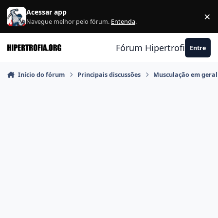
Ir para conteúdo
Acessar app
×
F
Navegue melhor pelo fórum.
Entenda
.
Fórum Hipertrofia.org
Entre
Início do fórum
Principais discussões
Musculação em geral