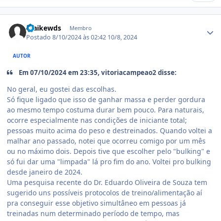
Estatísticas do autor
maikewds
Membro
Postado
8/10/2024 às 02:42
10/8, 2024
AUTOR
Em 07/10/2024 em 23:35, vitoriacampeao2 disse:
No geral, eu gostei das escolhas.
Só fique ligado que isso de ganhar massa e perder gordura
ao mesmo tempo costuma durar bem pouco. Para naturais,
ocorre especialmente nas condições de iniciante total;
pessoas muito acima do peso e destreinados. Quando voltei a
malhar ano passado, notei que ocorreu comigo por um mês
ou no máximo dois. Depois tive que escolher pelo "bulking" e
só fui dar uma "limpada" lá pro fim do ano. Voltei pro bulking
desde janeiro de 2024.
Uma pesquisa recente do Dr. Eduardo Oliveira de Souza tem
sugerido uns possíveis protocolos de treino/alimentação aí
pra conseguir esse objetivo simultâneo em pessoas já
treinadas num determinado período de tempo, mas