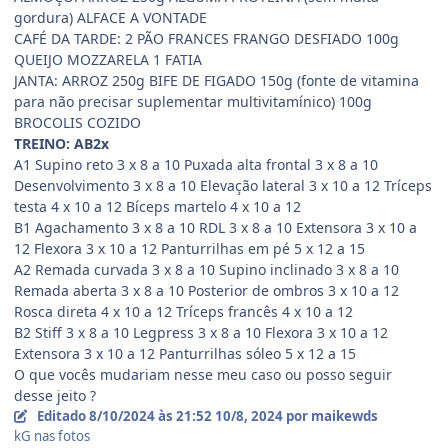
gordura) ALFACE A VONTADE
CAFÉ DA TARDE: 2 PÃO FRANCES FRANGO DESFIADO 100g
QUEIJO MOZZARELA 1 FATIA
JANTA: ARROZ 250g BIFE DE FIGADO 150g (fonte de vitamina
para não precisar suplementar multivitamínico) 100g
BROCOLIS COZIDO
TREINO: AB2x
A1 Supino reto 3 x 8 a 10 Puxada alta frontal 3 x 8 a 10
Desenvolvimento 3 x 8 a 10 Elevação lateral 3 x 10 a 12 Tríceps
testa 4 x 10 a 12 Bíceps martelo 4 x 10 a 12
B1 Agachamento 3 x 8 a 10 RDL 3 x 8 a 10 Extensora 3 x 10 a
12 Flexora 3 x 10 a 12 Panturrilhas em pé 5 x 12 a 15
A2 Remada curvada 3 x 8 a 10 Supino inclinado 3 x 8 a 10
Remada aberta 3 x 8 a 10 Posterior de ombros 3 x 10 a 12
Rosca direta 4 x 10 a 12 Tríceps francês 4 x 10 a 12
B2 Stiff 3 x 8 a 10 Legpress 3 x 8 a 10 Flexora 3 x 10 a 12
Extensora 3 x 10 a 12 Panturrilhas sóleo 5 x 12 a 15
O que vocês mudariam nesse meu caso ou posso seguir
desse jeito ?
Editado
8/10/2024 às 21:52
10/8, 2024
por maikewds
kG nas fotos