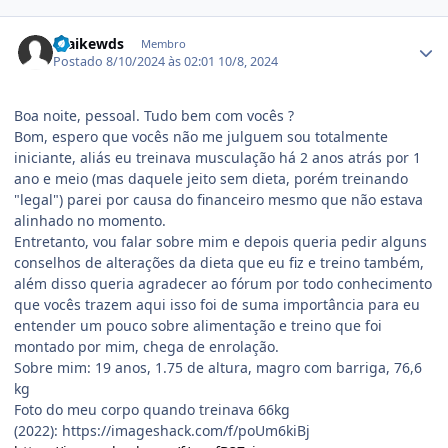
Estatísticas do autor
maikewds
Membro
Postado
8/10/2024 às 02:01
10/8, 2024
Boa noite, pessoal. Tudo bem com vocês ?
Bom, espero que vocês não me julguem sou totalmente
iniciante, aliás eu treinava musculação há 2 anos atrás por 1
ano e meio (mas daquele jeito sem dieta, porém treinando
"legal") parei por causa do financeiro mesmo que não estava
alinhado no momento.
Entretanto, vou falar sobre mim e depois queria pedir alguns
conselhos de alterações da dieta que eu fiz e treino também,
além disso queria agradecer ao fórum por todo conhecimento
que vocês trazem aqui isso foi de suma importância para eu
entender um pouco sobre alimentação e treino que foi
montado por mim, chega de enrolação.
Sobre mim: 19 anos, 1.75 de altura, magro com barriga, 76,6
kg
Foto do meu corpo quando treinava 66kg
(2022): https://imageshack.com/f/poUm6kiBj