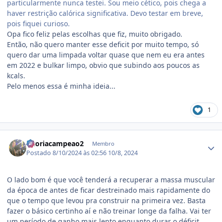
particularmente nunca testei. Sou meio cético, pois chega a
haver restrição calórica significativa. Devo testar em breve,
pois fiquei curioso.
Opa fico feliz pelas escolhas que fiz, muito obrigado.
Então, não quero manter esse deficit por muito tempo, só
quero dar uma limpada voltar quase que nem eu era antes
em 2022 e bulkar limpo, obvio que subindo aos poucos as
kcals.
Pelo menos essa é minha ideia...
1
Estatísticas do autor
vitoriacampeao2
Membro
Postado
8/10/2024 às 02:56
10/8, 2024
O lado bom é que você tenderá a recuperar a massa muscular
da época de antes de ficar destreinado mais rapidamente do
que o tempo que levou pra construir na primeira vez. Basta
fazer o básico certinho aí e não treinar longe da falha. Vai ter
um período de ganho mais lento enquanto durar o déficit,