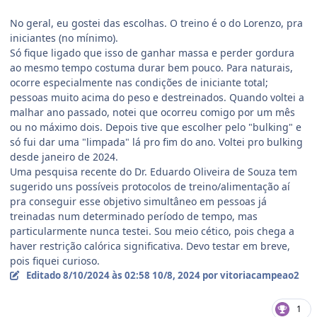
No geral, eu gostei das escolhas. O treino é o do Lorenzo, pra
iniciantes (no mínimo).
Só fique ligado que isso de ganhar massa e perder gordura
ao mesmo tempo costuma durar bem pouco. Para naturais,
ocorre especialmente nas condições de iniciante total;
pessoas muito acima do peso e destreinados. Quando voltei a
malhar ano passado, notei que ocorreu comigo por um mês
ou no máximo dois. Depois tive que escolher pelo "bulking" e
só fui dar uma "limpada" lá pro fim do ano. Voltei pro bulking
desde janeiro de 2024.
Uma pesquisa recente do Dr. Eduardo Oliveira de Souza tem
sugerido uns possíveis protocolos de treino/alimentação aí
pra conseguir esse objetivo simultâneo em pessoas já
treinadas num determinado período de tempo, mas
particularmente nunca testei. Sou meio cético, pois chega a
haver restrição calórica significativa. Devo testar em breve,
pois fiquei curioso.
Editado
8/10/2024 às 02:58
10/8, 2024
por vitoriacampeao2
1