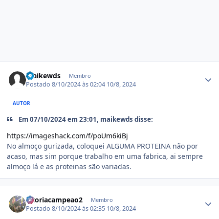
Estatísticas do autor
maikewds
Membro
Postado
8/10/2024 às 02:04
10/8, 2024
AUTOR
Em 07/10/2024 em 23:01, maikewds disse:
https://imageshack.com/f/poUm6kiBj
No almoço gurizada, coloquei ALGUMA PROTEINA não por
acaso, mas sim porque trabalho em uma fabrica, ai sempre
almoço lá e as proteinas são variadas.
Estatísticas do autor
vitoriacampeao2
Membro
Postado
8/10/2024 às 02:35
10/8, 2024