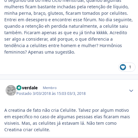
o segundo dia do meu ciclo menstrual, quando algumas
mulheres ficam bastante inchadas pela retenção de líquido,
minha perna, braço, gluteos, ficaram tomados por celulites.
Entrei em desespero e encontrei esse fórum. No dia seguinte,
quando a retenção eh perdida naturalmente, a celulite saiu
também. Ficaram apenas as que eu já tinha kkkkk. Acredito
ser algo a considerar, até porque, o que diferencia a
tendência a celulites entre homem e mulher? Hormônios
femininos? Apenas uma sugestão.
1
Estatísticas do autor
Coverdale
Membro
Postado
3/03/2018 às 15:03
03/3, 2018
A creatina de fato não cria Celulite. Talvez por algum motivo
em especifico no caso de algumas pessoas elas ficaram mais
visiveis. Mas, as celulites já estavam lá. Não tem como
Creatina criar celulite.