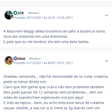
Estatísticas do autor
MUCK
Membro
Postado
20/12/2011 às 22:31
12/20, 2011
A Maurrem Maggi atleta brasileira de salto a distancia toma.
Ouvi ela relatando em uma entrevista.
E pelo que eu me lembre, ela tem uma bela lomba.
Estatísticas do autor
Tibissa
Membro
Postado
21/12/2011 às 00:07
12/21, 2011
Shadow, camarada... não há necessidade de se ciclar creatina,
pode-se tomar direto sim.
Claro que tem gente que cicla e não tem problema também.
Mas pode passar de 12 semanas sem problemas... tem um
video do LeandroTwin explicando isso por aqui!
E indo ao topico... bem, eu acho mito esse lance de creatina
causar celulite, a nao ser q vc tome as 5g diarias com um