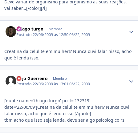
Deve variar de organismo para organismo as suas reações.
vai saber...[/color][/i]
Estatísticas do autor
thiago turgo
Membro
Postado
22/06/2009 às 12:50
06/22, 2009
Creatina da celulite em mulher!? Nunca ouvi falar nisso, acho
que é lenda isso.
Estatísticas do autor
Anjo Guerreiro
Membro
Postado
22/06/2009 às 13:01
06/22, 2009
[quote name='thiago turgo' post='132319'
date='22/06/09']Creatina da celulite em mulher!? Nunca ouvi
falar nisso, acho que é lenda isso.[/quote]
tbm acho que isso seja lenda, deve ser algo psicologico rs
Estatísticas do autor