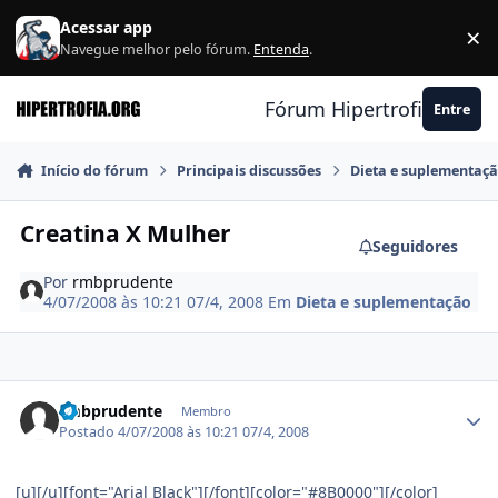
Ir para conteúdo
Acessar app
×
F
Navegue melhor pelo fórum.
Entenda
.
Fórum Hipertrofia.org
Entre
Início do fórum
Principais discussões
Dieta e suplementaç
Creatina X Mulher
Seguidores
Por
rmbprudente
4/07/2008 às 10:21
07/4, 2008
Em
Dieta e suplementação
Estatísticas do autor
rmbprudente
Membro
Postado
4/07/2008 às 10:21
07/4, 2008
[u][/u][font="Arial Black"][/font][color="#8B0000"][/color]