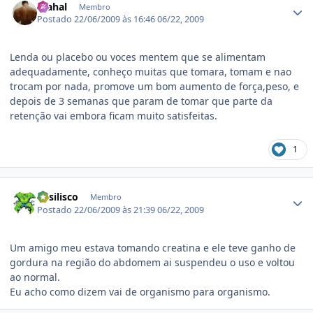
mahal
Membro
Postado
22/06/2009 às 16:46
06/22, 2009
Lenda ou placebo ou voces mentem que se alimentam
adequadamente, conheço muitas que tomara, tomam e nao
trocam por nada, promove um bom aumento de força,peso, e
depois de 3 semanas que param de tomar que parte da
retenção vai embora ficam muito satisfeitas.
1
Estatísticas do autor
B4silisco
Membro
Postado
22/06/2009 às 21:39
06/22, 2009
Um amigo meu estava tomando creatina e ele teve ganho de
gordura na região do abdomem ai suspendeu o uso e voltou
ao normal.
Eu acho como dizem vai de organismo para organismo.