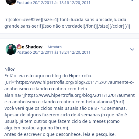
Postado
20/12/2011 às 18:16
12/20, 2011
[i][color=#ee82ee][size=4][font=lucida sans unicode,lucida
grande,sans-serif]Isso não e verdade![/font][/size][/color][/i]
Estatísticas do autor
The Shadow
Membro
Postado
20/12/2011 às 18:24
12/20, 2011
Não?
Então leia isto aqui no blog do Hipertrofia.
[url="https://www.hipertrofia.org/blog/2011/12/01/aumente-o-
anabolismo-ciclando-creatina-com-beta-
alanina/"]https://www.hipertrofia.org/blog/2011/12/01/aument
e-o-anabolismo-ciclando-creatina-com-beta-alanina/[/url]
Você verá que os ciclos mais usuais são de 8 - 12 semanas.
Apesar de alguns fazerem ciclo de 4 semanas (o que não é
usual). Já tem outros que fazem ciclo de 6 meses (como
alguém postou aqui no fórum).
Antes de escrever o que desconhece, leia e pesquise.