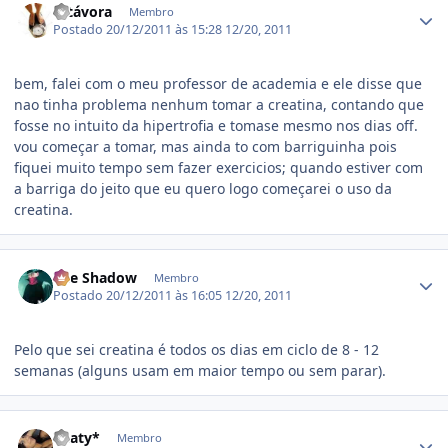
mtávora
Membro
Postado
20/12/2011 às 15:28
12/20, 2011
bem, falei com o meu professor de academia e ele disse que
nao tinha problema nenhum tomar a creatina, contando que
fosse no intuito da hipertrofia e tomase mesmo nos dias off.
vou começar a tomar, mas ainda to com barriguinha pois
fiquei muito tempo sem fazer exercicios; quando estiver com
a barriga do jeito que eu quero logo começarei o uso da
creatina.
Estatísticas do autor
The Shadow
Membro
Postado
20/12/2011 às 16:05
12/20, 2011
Pelo que sei creatina é todos os dias em ciclo de 8 - 12
semanas (alguns usam em maior tempo ou sem parar).
Estatísticas do autor
Thaty*
Membro