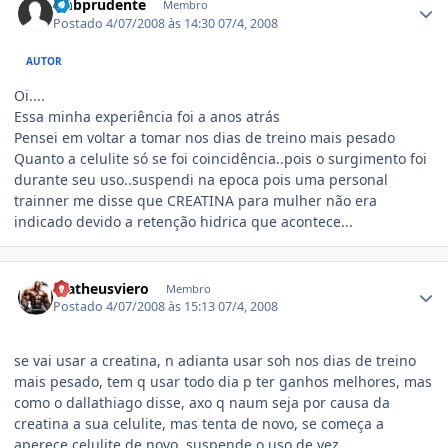
rmbprudente
Membro
Postado
4/07/2008 às 14:30
07/4, 2008
AUTOR
Oi....
Essa minha experiência foi a anos atrás
Pensei em voltar a tomar nos dias de treino mais pesado
Quanto a celulite só se foi coincidência..pois o surgimento foi
durante seu uso..suspendi na epoca pois uma personal
trainner me disse que CREATINA para mulher não era
indicado devido a retenção hidrica que acontece...
Estatísticas do autor
matheusviero
Membro
Postado
4/07/2008 às 15:13
07/4, 2008
se vai usar a creatina, n adianta usar soh nos dias de treino
mais pesado, tem q usar todo dia p ter ganhos melhores, mas
como o dallathiago disse, axo q naum seja por causa da
creatina a sua celulite, mas tenta de novo, se começa a
aperece celulite de novo, suspende o uso de vez....