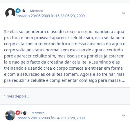
Estatísticas do autor
smik
Membro
Postado
23/06/2009 às 16:38
06/23, 2009
Se elas suspenderam o uso do crea e o corpo mandou a agua
pra fora e bem provavel aparecer celulite sim, isso se da pelo
corpo esta com a retencao hidrica e nessa ausencia da agua o
corpo volta ao status normal sem excesso de agua e contudo
pore aparecer celulite sim, mas isso se da por elas ja estarem
la e nao pelo faoto da creatina dar celulite. REsumindo elas
treinando e usando crea o corpo comeca a entrear em forma
e com a saturacao as celulites somem. Agora e so treinar mas
pra reduzir a celulite e complementar com algo para massa ...
1 mês depois...
Estatísticas do autor
kek@
Membro
Postado
28/07/2009 às 04:29
07/28, 2009