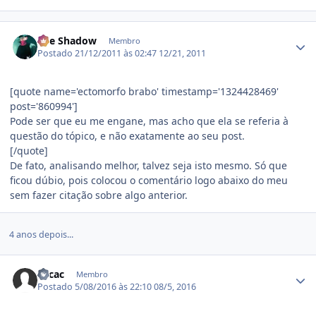
Estatísticas do autor
The Shadow
Membro
Postado
21/12/2011 às 02:47
12/21, 2011
[quote name='ectomorfo brabo' timestamp='1324428469'
post='860994']
Pode ser que eu me engane, mas acho que ela se referia à
questão do tópico, e não exatamente ao seu post.
[/quote]
De fato, analisando melhor, talvez seja isto mesmo. Só que
ficou dúbio, pois colocou o comentário logo abaixo do meu
sem fazer citação sobre algo anterior.
4 anos depois...
Estatísticas do autor
Tucac
Membro
Postado
5/08/2016 às 22:10
08/5, 2016