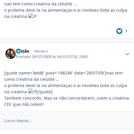
nao tem como creatina da celulite ...
o prolema deve ta na alimentaçao e ai resolveu bota as culpa
na creatina
1
Estatísticas do autor
Luizão
Membro
Postado
28/07/2009 às 04:55
07/28, 2009
[quote name='kek@' post='148246' date='28/07/09']nao tem
como creatina da celulite ...
o prolema deve ta na alimentaçao e ai resolveu bota as culpa
na creatina
[/quote]
Tambem concordo. Mas se não concordarem, usem a creatina
CEE que não retem!
2 anos depois...
Estatísticas do autor