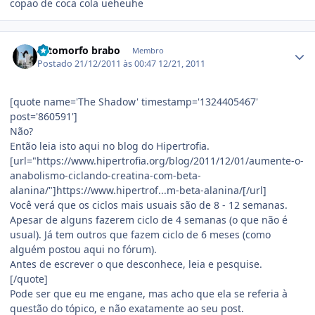
copao de coca cola ueheuhe
Estatísticas do autor
ectomorfo brabo
Membro
Postado
21/12/2011 às 00:47
12/21, 2011
[quote name='The Shadow' timestamp='1324405467'
post='860591']
Não?
Então leia isto aqui no blog do Hipertrofia.
[url="https://www.hipertrofia.org/blog/2011/12/01/aumente-o-
anabolismo-ciclando-creatina-com-beta-
alanina/"]https://www.hipertrof...m-beta-alanina/[/url]
Você verá que os ciclos mais usuais são de 8 - 12 semanas.
Apesar de alguns fazerem ciclo de 4 semanas (o que não é
usual). Já tem outros que fazem ciclo de 6 meses (como
alguém postou aqui no fórum).
Antes de escrever o que desconhece, leia e pesquise.
[/quote]
Pode ser que eu me engane, mas acho que ela se referia à
questão do tópico, e não exatamente ao seu post.