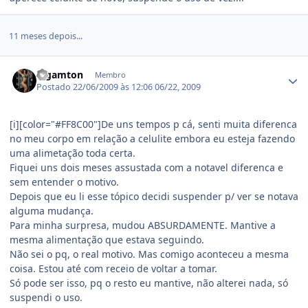
11 meses depois...
Estatísticas do autor
logamton
Membro
Postado
22/06/2009 às 12:06
06/22, 2009
[i][color="#FF8C00"]De uns tempos p cá, senti muita diferenca
no meu corpo em relação a celulite embora eu esteja fazendo
uma alimetação toda certa.
Fiquei uns dois meses assustada com a notavel diferenca e
sem entender o motivo.
Depois que eu li esse tópico decidi suspender p/ ver se notava
alguma mudança.
Para minha surpresa, mudou ABSURDAMENTE. Mantive a
mesma alimentação que estava seguindo.
Não sei o pq, o real motivo. Mas comigo aconteceu a mesma
coisa. Estou até com receio de voltar a tomar.
Só pode ser isso, pq o resto eu mantive, não alterei nada, só
suspendi o uso.