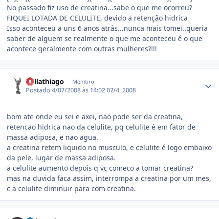
No passado fiz uso de creatina...sabe o que me ocorreu?
FIQUEI LOTADA DE CELULITE, devido a retenção hidrica
Isso aconteceu a uns 6 anos atrás...nunca mais tomei..queria
saber de alguem se realmente o que me aconteceu é o que
acontece geralmente com outras mulheres?!!!
Estatísticas do autor
dallathiago
Membro
Postado
4/07/2008 às 14:02
07/4, 2008
bom ate onde eu sei e axei, nao pode ser da creatina,
retencao hidrica nao da celulite, pq celulite é em fator de
massa adiposa, e nao agua.
a creatina retem liquido no musculo, e celulite é logo embaixo
da pele, lugar de massa adiposa.
a celulite aumento depois q vc comeco a tomar creatina?
mas na duvida faca assim, interrompa a creatina por um mes,
c a celulite diminuir para com creatina.
Estatísticas do autor