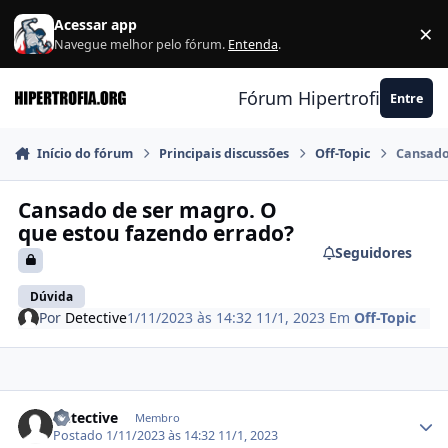
Ir para conteúdo
Acessar app
×
F
Navegue melhor pelo fórum.
Entenda
.
Fórum Hipertrofia.org
Entre
Início do fórum
Principais discussões
Off-Topic
Cansado
Cansado de ser magro. O
que estou fazendo errado?
Seguidores
Dúvida
Por
Detective
1/11/2023 às 14:32
11/1, 2023
Em
Off-Topic
Estatísticas do autor
Detective
Membro
Postado
1/11/2023 às 14:32
11/1, 2023