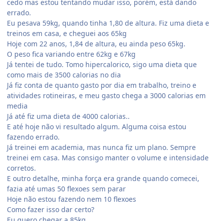
cedo mas estou tentando mudar isso, porém, está dando
errado.
Eu pesava 59kg, quando tinha 1,80 de altura. Fiz uma dieta e
treinos em casa, e cheguei aos 65kg
Hoje com 22 anos, 1,84 de altura, eu ainda peso 65kg.
O peso fica variando entre 62kg e 67kg
Já tentei de tudo. Tomo hipercalorico, sigo uma dieta que
como mais de 3500 calorias no dia
Já fiz conta de quanto gasto por dia em trabalho, treino e
atividades rotineiras, e meu gasto chega a 3000 calorias em
media
Já até fiz uma dieta de 4000 calorias..
E até hoje não vi resultado algum. Alguma coisa estou
fazendo errado.
Já treinei em academia, mas nunca fiz um plano. Sempre
treinei em casa. Mas consigo manter o volume e intensidade
corretos.
E outro detalhe, minha força era grande quando comecei,
fazia até umas 50 flexoes sem parar
Hoje não estou fazendo nem 10 flexoes
Como fazer isso dar certo?
Eu quero chegar a 85kg