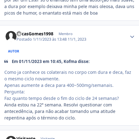
a dura por exemplo deixava minha pele mais oleosa, dava uns
picos de humor, o enantato está mais de boa
Estatísticas do autor
LucasGomes1998
Membro
Postado
1/11/2023 às 13:48
11/1, 2023
AUTOR
Em 01/11/2023 em 10:45, Kofma disse:
Como ja conhece os colaterais no corpo com dura e deca, faz
o mesmo ciclo novamente.
Apenas aumente a deca para 400~500mg/semanais.
Pergunta:
Faz quanto tempo desde o fim do ciclo de 24 semanas?
Ainda estou na 22ª semana. Resolvi questionar com
antecedência, para não acabar tomando uma atitude
repentina após o término do ciclo.
Visitante
Visitante