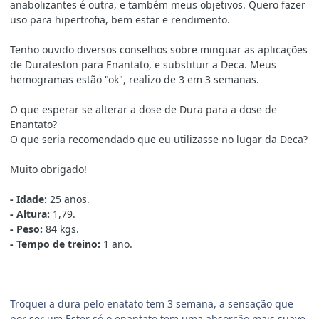
anabolizantes é outra, e também meus objetivos. Quero fazer
uso para hipertrofia, bem estar e rendimento.
Tenho ouvido diversos conselhos sobre minguar as aplicações
de Durateston para Enantato, e substituir a Deca. Meus
hemogramas estão "ok", realizo de 3 em 3 semanas.
O que esperar se alterar a dose de Dura para a dose de
Enantato?
O que seria recomendado que eu utilizasse no lugar da Deca?
Muito obrigado!
- Idade:
25 anos.
- Altura:
1,79.
- Peso:
84 kgs.
- Tempo de treino:
1 ano.
Troquei a dura pelo enatato tem 3 semana, a sensação que
por ser um Ester só o enantato tem uma absorção mais suave,