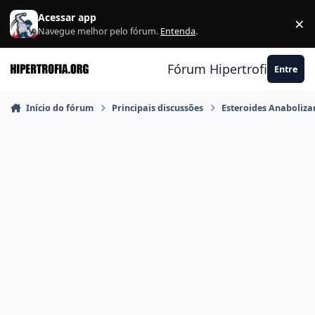
Ir para conteúdo
Acessar app
×
F
Navegue melhor pelo fórum.
Entenda
.
Fórum Hipertrofia.org
Entre
Início do fórum
Principais discussões
Esteroides Anaboliza