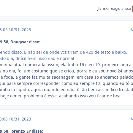
Jlanski
reagiu a isso
13:05
10/31, 2023
A
9:58, Dougwar disse:
endo disso. E não sei de onde vcs tiram qe 420 de testo é baixo.
do dia, difícil hein, isso nao é normal
minha atual namorada assim, ela tinha 16 e eu 19, primeiro ano a
s no dia, foi um costume que se criou, porra e eu sou novo 24 anos
 é foda, a gente faz muita sacanagem, em casa só andamos pelado
aqui para sempre corresponder como eu sempre fiz, quando eu tô o
amba tá ligado, agora quando eu não tô tão bem assim fico frustad
hoje o meu problema é esse, acabando isso vou ficar de boa
13:08
10/31, 2023
A
:58, lorenzo_EP disse: