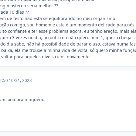
mg masteron seria melhor ??
ada 10 dias ??
em de testo não está se equilibrando no meu organismo
ação comigo, sou homem e este é um momento delicado para nós
to confiante e ter esse problema agora, eu tenho ereção, mais el
 quero 3 vezes no dia, no outro eu não quero nem 1, quero chegar
odo dia sabe, não há possibilidade de parar o uso, estava numa fa
 baixa, ela me trouxe a minha vida de volta, só quero minha funçã
 voltar para aqueles níveis ruins novamente
12:50
10/31, 2023
funciona pra ninguém.