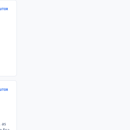
UTOR
UTOR
, as
 fica