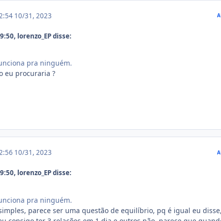
12:54
10/31, 2023
A
:50, lorenzo_EP disse:
funciona pra ninguém.
 eu procuraria ?
12:56
10/31, 2023
A
:50, lorenzo_EP disse:
funciona pra ninguém.
simples, parece ser uma questão de equilíbrio, pq é igual eu disse
u consigo ter 3 relações em 1 dia e outros não, parece que quando