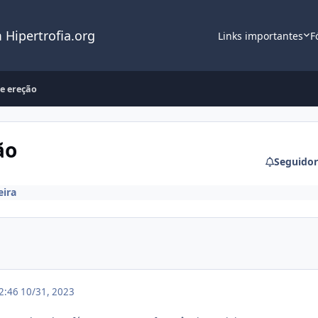
 Hipertrofia.org
Links importantes
F
 e ereção
ão
Seguidor
eira
12:46
10/31, 2023