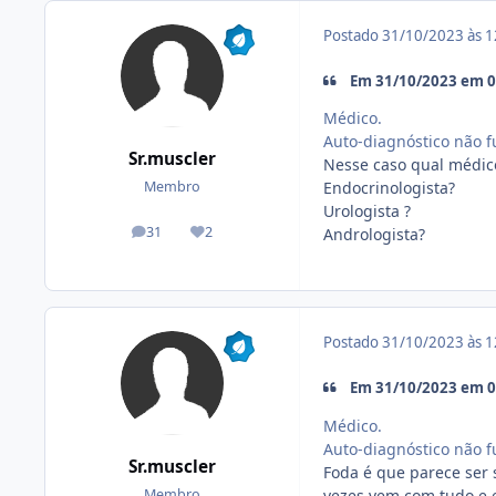
Postado
31/10/2023 às 
Em 31/10/2023 em 09
Médico.
Auto-diagnóstico não 
Sr.muscler
Nesse caso qual médico
Endocrinologista?
Membro
Urologista ?
31
2
Andrologista?
posts
Reputação
Postado
31/10/2023 às 
Em 31/10/2023 em 09
Médico.
Auto-diagnóstico não 
Sr.muscler
Foda é que parece ser 
vezes vem com tudo e e
Membro