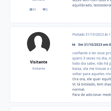
equilibrado, testostero
31
2
posts
Reputação
Postado
31/10/2023 às 
Em 31/10/2023 em 09
confiante e ter esse p
quero 3 vezes no dia, 
Visitante
todo dia sabe, não há 
baixa, ela me trouxe a
Visitante
voltar para aqueles ní
Ora ora, ele quer equil
Vc tá bitolado, tem di
normal.
Para de adicionar medi