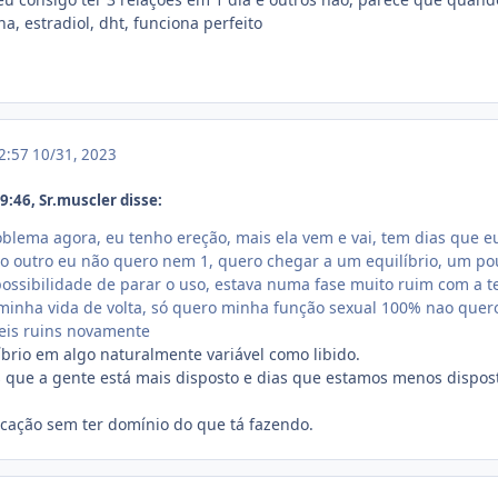
na, estradiol, dht, funciona perfeito
12:57
10/31, 2023
:46, Sr.muscler disse:
roblema agora, eu tenho ereção, mais ela vem e vai, tem dias que e
no outro eu não quero nem 1, quero chegar a um equilíbrio, um po
possibilidade de parar o uso, estava numa fase muito ruim com a t
 minha vida de volta, só quero minha função sexual 100% nao quer
veis ruins novamente
íbrio em algo naturalmente variável como libido.
as que a gente está mais disposto e dias que estamos menos dispost
cação sem ter domínio do que tá fazendo.