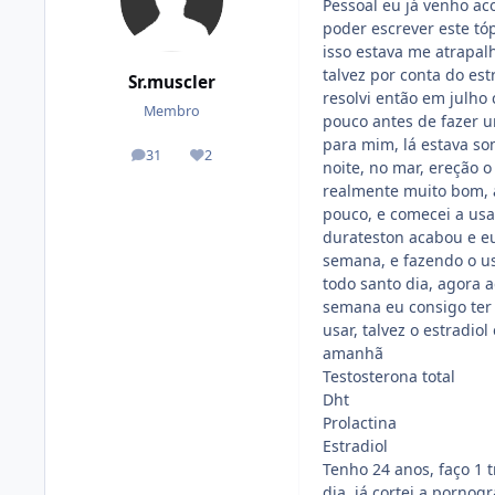
Pessoal eu já venho ac
poder escrever este tóp
isso estava me atrapal
talvez por conta do est
Sr.muscler
resolvi então em julho
Membro
pouco antes de fazer 
para mim, lá estava so
31
2
posts
Reputação
noite, no mar, ereção 
realmente muito bom, a
pouco, e comecei a usa
durateston acabou e e
semana, e fazendo o us
todo santo dia, agora 
semana eu consigo ter 
usar, talvez o estradi
amanhã
Testosterona total
Dht
Prolactina
Estradiol
Tenho 24 anos, faço 1
dia, já cortei a pornog