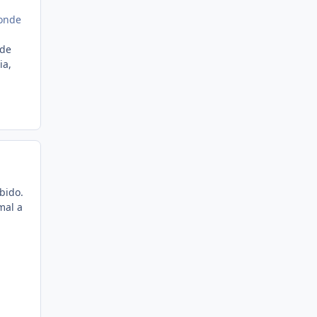
 onde
 de
ia,
bido.
mal a