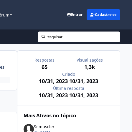
órum
Entrar
Cadastre-se
Pesquisar...
Respostas
Visualizações
65
1,3k
es
Criado
10/31, 2023
10/31, 2023
Última resposta
10/31, 2023
10/31, 2023
Mais Ativos no Tópico
Sr.muscler