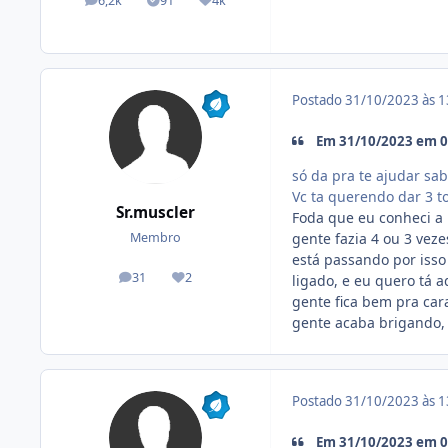
6,2k
91
4k
posts
Tópicos solucionados
Reputação
Postado
31/10/2023 às 
Em 31/10/2023 em 0
só da pra te ajudar sab
Vc ta querendo dar 3 to
Sr.muscler
Foda que eu conheci a 
gente fazia 4 ou 3 veze
Membro
está passando por isso
31
2
ligado, e eu quero tá 
posts
Reputação
gente fica bem pra car
gente acaba brigando, 
Postado
31/10/2023 às 
Em 31/10/2023 em 09