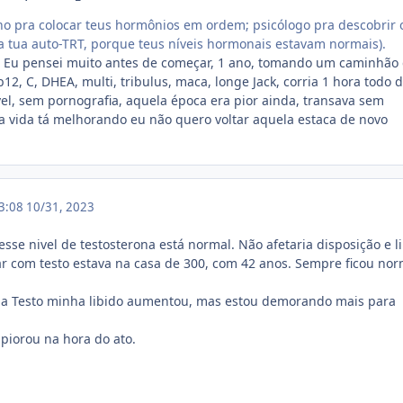
no pra colocar teus hormônios em ordem; psicólogo pra descobrir
 tua auto-TRT, porque teus níveis hormonais estavam normais).
?? Eu pensei muito antes de começar, 1 ano, tomando um caminhão
b12, C, DHEA, multi, tribulus, maca, longe Jack, corria 1 hora todo d
el, sem pornografia, aquela época era pior ainda, transava sem
a vida tá melhorando eu não quero voltar aquela estaca de novo
13:08
10/31, 2023
sse nivel de testosterona está normal. Não afetaria disposição e li
r com testo estava na casa de 300, com 42 anos. Sempre ficou nor
a Testo minha libido aumentou, mas estou demorando mais para
piorou na hora do ato.