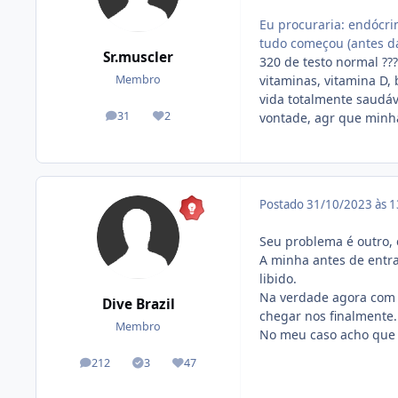
Eu procuraria: endócri
tudo começou (antes da
Sr.muscler
320 de testo normal ?
vitaminas, vitamina D, 
Membro
vida totalmente saudáv
31
2
vontade, agr que minh
posts
Reputação
Postado
31/10/2023 às 
Seu problema é outro, e
A minha antes de entra
libido.
Na verdade agora com 
Dive Brazil
chegar nos finalmente.
Membro
No meu caso acho que 
212
3
47
posts
Tópicos solucionados
Reputação