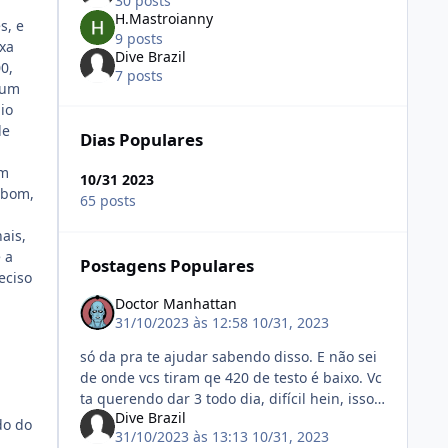
30 posts
H.Mastroianny
s, e
9 posts
ixa
Dive Brazil
0,
7 posts
 um
io
de
Dias Populares
um
10/31 2023
 bom,
65 posts
ais,
 a
Postagens Populares
eciso
Doctor Manhattan
31/10/2023 às 12:58
10/31, 2023
só da pra te ajudar sabendo disso. E não sei
de onde vcs tiram qe 420 de testo é baixo. Vc
ta querendo dar 3 todo dia, difícil hein, isso
Dive Brazil
nao é normal
do do
31/10/2023 às 13:13
10/31, 2023