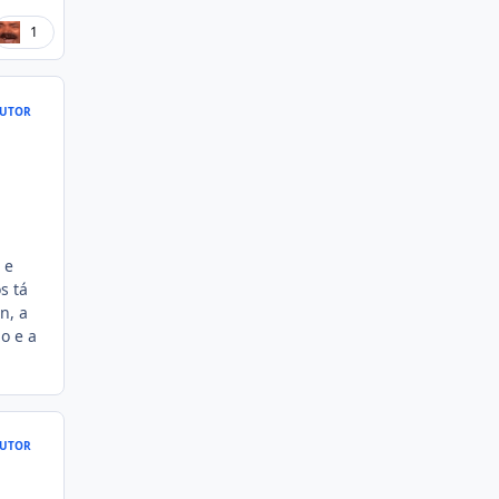
1
UTOR
 e
s tá
n, a
o e a
UTOR