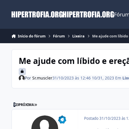
Ir para conteúdo
Fórum
Início do fórum
Fórum
Lixeira
Me ajude com líbido
Me ajude com líbido e ereç
Por
Sr.muscler
31/10/2023 às 12:46
10/31, 2023
Em
Lix
ÚLTIMA PÁGINA
1
2
3
PRÓXIMA
Postado
31/10/2023 às 