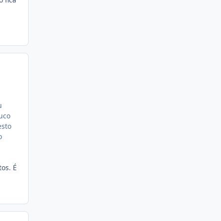
u
uco
esto
o
os. É