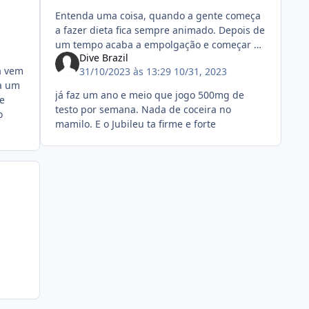
Entenda uma coisa, quando a gente começa
a fazer dieta fica sempre animado. Depois de
um tempo acaba a empolgação e começar a
Dive Brazil
enjoar de comer o mesmo arroz e feijão todo
a vem
31/10/2023 às 13:29
10/31, 2023
dia. A gente come porque tem q
 a um
já faz um ano e meio que jogo 500mg de
se
testo por semana. Nada de coceira no
o
mamilo. E o Jubileu ta firme e forte