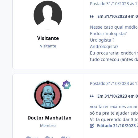
Postado
31/10/2023 às 
Em 31/10/2023 em 09
Nesse caso qual médico
Endocrinologista?
Visitante
Urologista ?
Andrologista?
Visitante
Eu procuraria: endócri
tudo começou (antes da
Postado
31/10/2023 às 
Em 31/10/2023 em 09
vou fazer exames am
só da pra te ajudar sab
Doctor Manhattan
Vc ta querendo dar 3 to
Editado
31/10/2023 
Membro