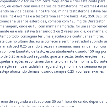
ompanhando o fórum com certa frequência e criei esta conta para
ico, eu estava com níveis baixos de testosterona, fiz exames 4 veze
hando na vida pessoal e nos treinos, minha testosterona estava ba
resse, fiz 4 exames e a testosterona sempre baixa, 420, 350, 320, 30
 começar a usar os esteróides, comecei com 125 mg de Durateston
uma viagem, onde eu fui com minha namorada, foi um santo reméd
mente eu e ela, estava transando 3 ou 2 vezes por dia, de manhã, 
o tempo todo, conseguia ter uma ejaculação e continuar sem tirar,
té que no último dia, eu já comecei a sentir o estradiol subindo 
r anastrozol 0,25 usando 2 vezes na semana, mais ainda não ficou
u comprei Enantato de testo, estou atualmente usando 150 mg por
o de 0,25 anastrozol segunda, quarta e sexta, tenho ereções matin
aquelas ereções espontânea durante o dia não tenho mais, Durante
relação sem usar tadalafila, agora chega no final de semana eu pr
ol esteja abaixando demais, usando sempre 0,25 vou fazer exames
 treino de segunda a sábado com 30 ou 1 hora de cardio dependen
rafia tbm e nada de melhora, já cogitei em usar