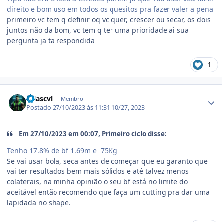
direito e bom uso em todos os quesitos pra fazer valer a pena
primeiro vc tem q definir oq vc quer, crescer ou secar, os dois
juntos não da bom, vc tem q ter uma prioridade ai sua
pergunta ja ta respondida
1
Estatísticas do autor
sillascvl
Membro
Postado
27/10/2023 às 11:31
10/27, 2023
Em 27/10/2023 em 00:07, Primeiro ciclo disse:
Tenho 17.8% de bf 1.69m e 75Kg
Se vai usar bola, seca antes de começar que eu garanto que
vai ter resultados bem mais sólidos e até talvez menos
colaterais, na minha opinião o seu bf está no limite do
aceitável então recomendo que faça um cutting pra dar uma
lapidada no shape.