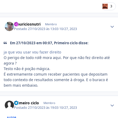
3
Estatísticas do autor
Mauriciosnutri
Membro
Postado
27/10/2023 às 13:03
10/27, 2023
Em 27/10/2023 em 00:07, Primeiro ciclo disse:
ja que vou usar vou fazer direito
O perigo de todo rolê mora aqui. Por que não fez direito até
agora ?
Testo não é poção mágica.
É extremamente comum receber pacientes que depositam
todo contexto de resultados somente à droga. E o buraco é
bem mais embaixo.
Estatísticas do autor
Primeiro ciclo
Membro
Postado
27/10/2023 às 19:03
10/27, 2023
AUTOR