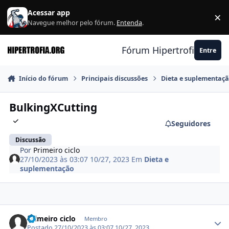
Ir para conteúdo
Acessar app
×
F
Navegue melhor pelo fórum.
Entenda
.
Fórum Hipertrofia.org
Entre
Início do fórum
Principais discussões
Dieta e suplementaç
BulkingXCutting
Seguidores
Discussão
Por
Primeiro ciclo
27/10/2023 às 03:07
10/27, 2023
Em
Dieta e
suplementação
Estatísticas do autor
Primeiro ciclo
Membro
Postado
27/10/2023 às 03:07
10/27, 2023