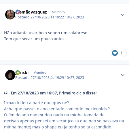
Estatísticas do autor
AlemãoVazquez
Membro
Postado
27/10/2023 às 19:22
10/27, 2023
Não adianta usar bola sendo um calabreso.
Tem que secar um pouco antes.
1
Estatísticas do autor
Jlanski
Membro
Postado
27/10/2023 às 19:29
10/27, 2023
Em 27/10/2023 em 16:07, Primeiro ciclo disse:
Irmao tu leu a parte que quis ne?
Acha que passei o ano sentado comendo mc donalds ?
O fim do ano nao mudou nada na minha tomada de
decisao,apenas pensei em secar (coisa que nao se passava na
minha mente) mas o shape eu ja tenho so ta escondido