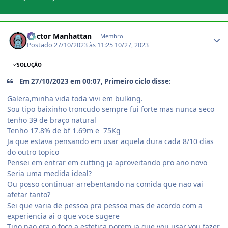
Estatísticas do autor
Doctor Manhattan
Membro
Postado
27/10/2023 às 11:25
10/27, 2023
SOLUÇÃO
Em 27/10/2023 em 00:07, Primeiro ciclo disse:
Galera,minha vida toda vivi em bulking.
Sou tipo baixinho troncudo sempre fui forte mas nunca seco
tenho 39 de braço natural
Tenho 17.8% de bf 1.69m e 75Kg
Ja que estava pensando em usar aquela dura cada 8/10 dias
do outro topico
Pensei em entrar em cutting ja aproveitando pro ano novo
Seria uma medida ideal?
Ou posso continuar arrebentando na comida que nao vai
afetar tanto?
Sei que varia de pessoa pra pessoa mas de acordo com a
experiencia ai o que voce sugere
Tipo nao era o foco a estetica porem ja que vou usar vou fazer