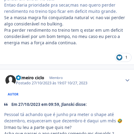
Entao daria prioridade pra secar,mas nao quero perder
rendimento no treino tipo ficar em deficit muito grande.
Se a massa magra foi conquistada natural vc nao vai perder
algo considerável no bulking.
Pra perder rendimento no treino tem q estar em um deficit
considerável por um bom tempo, no meu caso eu perco a
energia mas a força ainda continua.
1
Estatísticas do autor
Primeiro ciclo
Membro
Postado
27/10/2023 às 19:07
10/27, 2023
AUTOR
Em 27/10/2023 em 09:59, Jlanski disse:
Pessoal tá achando que é junho pra meter o shape até
dezembro, esqueceram que dezembro é daqui um mês
🤣
Irmao tu leu a parte que quis ne?
Acha que passei o ano sentado comendo mc donalds ?