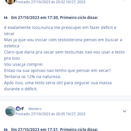
Postado
27/10/2023 às 20:32
10/27, 2023
Em 27/10/2023 em 17:30, Primeiro ciclo disse:
é exatamente isso,nunca me preocupei em fazer deficit e
secar
Mas ja que vou iniciar com testosterona pensei em buscar a
estetica
Claro que daria pra secar sem testo,mas nao vou usar a testo
pra isso
Vou usar,ja comprei
Entao na sua opiniao nao tenho que pensar em secar?
T
entaria os 12% na natureza.
Após isso, uma testo seria útil para segurar sua massa
durante o déficit.
Estatísticas do autor
surf
Membro
Postado
27/10/2023 às 20:35
10/27, 2023
Em 27/10/2023 em 17:31, Primeiro ciclo disse: