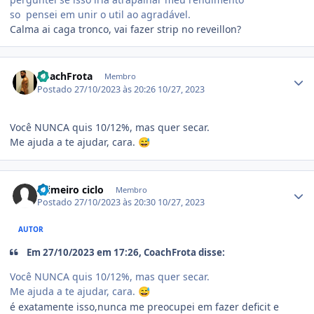
so pensei em unir o util ao agradável.
Calma ai caga tronco, vai fazer strip no reveillon?
Estatísticas do autor
CoachFrota
Membro
Postado
27/10/2023 às 20:26
10/27, 2023
Você NUNCA quis 10/12%, mas quer secar.
Me ajuda a te ajudar, cara.
😅
Estatísticas do autor
Primeiro ciclo
Membro
Postado
27/10/2023 às 20:30
10/27, 2023
AUTOR
Em 27/10/2023 em 17:26, CoachFrota disse:
Você NUNCA quis 10/12%, mas quer secar.
Me ajuda a te ajudar, cara.
😅
é exatamente isso,nunca me preocupei em fazer deficit e