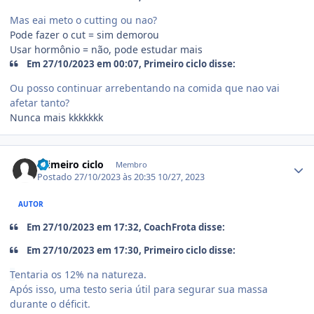
Mas eai meto o cutting ou nao?
Pode fazer o cut = sim demorou
Usar hormônio = não, pode estudar mais
Em 27/10/2023 em 00:07, Primeiro ciclo disse:
Ou posso continuar arrebentando na comida que nao vai
afetar tanto?
Nunca mais kkkkkkk
Estatísticas do autor
Primeiro ciclo
Membro
Postado
27/10/2023 às 20:35
10/27, 2023
AUTOR
Em 27/10/2023 em 17:32, CoachFrota disse:
Em 27/10/2023 em 17:30, Primeiro ciclo disse:
T
entaria os 12% na natureza.
Após isso, uma testo seria útil para segurar sua massa
durante o déficit.