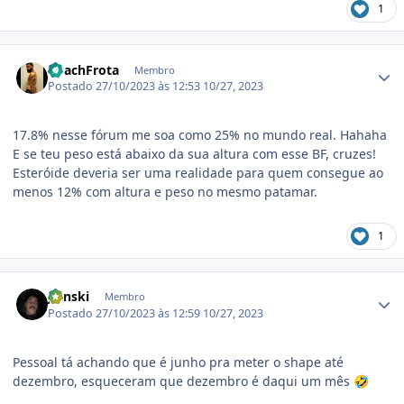
1
Estatísticas do autor
CoachFrota
Membro
Postado
27/10/2023 às 12:53
10/27, 2023
17.8% nesse fórum me soa como 25% no mundo real. Hahaha
E se teu peso está abaixo da sua altura com esse BF, cruzes!
Esteróide deveria ser uma realidade para quem consegue ao
menos 12% com altura e peso no mesmo patamar.
1
Estatísticas do autor
Jlanski
Membro
Postado
27/10/2023 às 12:59
10/27, 2023
Pessoal tá achando que é junho pra meter o shape até
dezembro, esqueceram que dezembro é daqui um mês
🤣