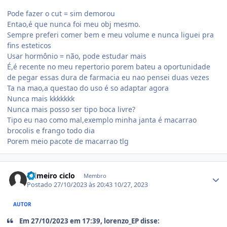
Pode fazer o cut = sim demorou
Entao,é que nunca foi meu obj mesmo.
Sempre preferi comer bem e meu volume e nunca liguei pra
fins esteticos
Usar hormônio = não, pode estudar mais
É,é recente no meu repertorio porem bateu a oportunidade
de pegar essas dura de farmacia eu nao pensei duas vezes
Ta na mao,a questao do uso é so adaptar agora
Nunca mais kkkkkkk
Nunca mais posso ser tipo boca livre?
Tipo eu nao como mal,exemplo minha janta é macarrao
brocolis e frango todo dia
Porem meio pacote de macarrao tlg
Estatísticas do autor
Primeiro ciclo
Membro
Postado
27/10/2023 às 20:43
10/27, 2023
AUTOR
Em 27/10/2023 em 17:39, lorenzo_EP disse: