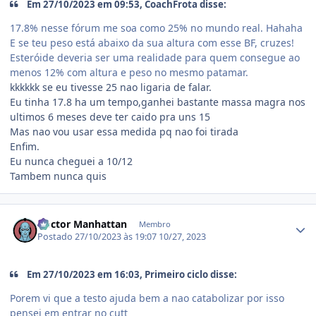
Em 27/10/2023 em 09:53, CoachFrota disse:
17.8% nesse fórum me soa como 25% no mundo real. Hahaha
E se teu peso está abaixo da sua altura com esse BF, cruzes!
Esteróide deveria ser uma realidade para quem consegue ao
menos 12% com altura e peso no mesmo patamar.
kkkkkk se eu tivesse 25 nao ligaria de falar.
Eu tinha 17.8 ha um tempo,ganhei bastante massa magra nos
ultimos 6 meses deve ter caido pra uns 15
Mas nao vou usar essa medida pq nao foi tirada
Enfim.
Eu nunca cheguei a 10/12
Tambem nunca quis
Estatísticas do autor
Doctor Manhattan
Membro
Postado
27/10/2023 às 19:07
10/27, 2023
Em 27/10/2023 em 16:03, Primeiro ciclo disse:
Porem vi que a testo ajuda bem a nao catabolizar por isso
pensei em entrar no cutt