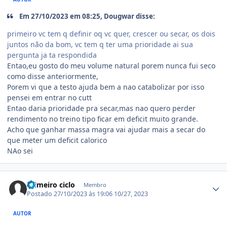
Em 27/10/2023 em 08:25, Dougwar disse:
primeiro vc tem q definir oq vc quer, crescer ou secar, os dois
juntos não da bom, vc tem q ter uma prioridade ai sua
pergunta ja ta respondida
Entao,eu gosto do meu volume natural porem nunca fui seco
como disse anteriormente,
Porem vi que a testo ajuda bem a nao catabolizar por isso
pensei em entrar no cutt
Entao daria prioridade pra secar,mas nao quero perder
rendimento no treino tipo ficar em deficit muito grande.
Acho que ganhar massa magra vai ajudar mais a secar do
que meter um deficit calorico
NAo sei
Estatísticas do autor
Primeiro ciclo
Membro
Postado
27/10/2023 às 19:06
10/27, 2023
AUTOR