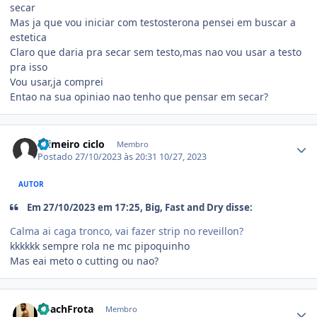
secar
Mas ja que vou iniciar com testosterona pensei em buscar a
estetica
Claro que daria pra secar sem testo,mas nao vou usar a testo
pra isso
Vou usar,ja comprei
Entao na sua opiniao nao tenho que pensar em secar?
Estatísticas do autor
Primeiro ciclo
Membro
Postado
27/10/2023 às 20:31
10/27, 2023
AUTOR
Em 27/10/2023 em 17:25, Big, Fast and Dry disse:
Calma ai caga tronco, vai fazer strip no reveillon?
kkkkkk sempre rola ne mc pipoquinho
Mas eai meto o cutting ou nao?
Estatísticas do autor
CoachFrota
Membro