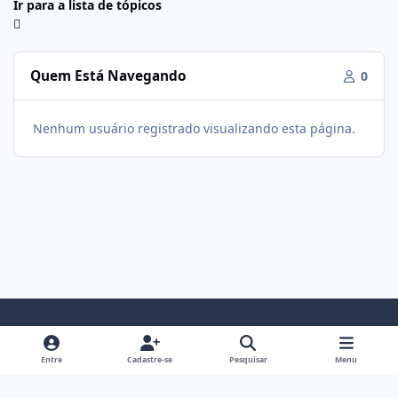
Ir para a lista de tópicos
Quem Está Navegando
0
Nenhum usuário registrado visualizando esta página.
Modo Claro
Modo Escuro
Preferência do Sistema
f
i
Entre
Cadastre-se
Pesquisar
Menu
a
n
Política De Privacidade
Contato
Cookies
c
s