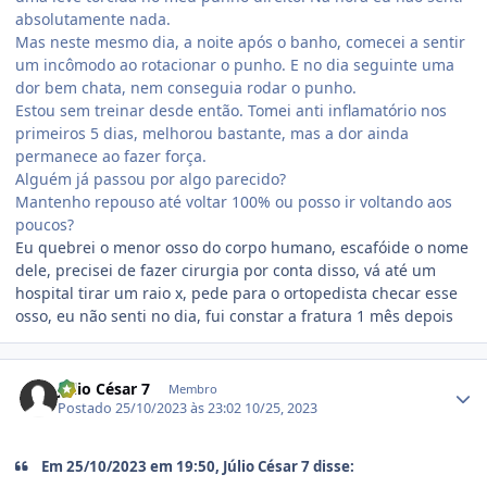
absolutamente nada.
Mas neste mesmo dia, a noite após o banho, comecei a sentir
um incômodo ao rotacionar o punho. E no dia seguinte uma
dor bem chata, nem conseguia rodar o punho.
Estou sem treinar desde então. Tomei anti inflamatório nos
primeiros 5 dias, melhorou bastante, mas a dor ainda
permanece ao fazer força.
Alguém já passou por algo parecido?
Mantenho repouso até voltar 100% ou posso ir voltando aos
poucos?
Eu quebrei o menor osso do corpo humano, escafóide o nome
dele, precisei de fazer cirurgia por conta disso, vá até um
hospital tirar um raio x, pede para o ortopedista checar esse
osso, eu não senti no dia, fui constar a fratura 1 mês depois
Estatísticas do autor
Júlio César 7
Membro
Postado
25/10/2023 às 23:02
10/25, 2023
Em 25/10/2023 em 19:50, Júlio César 7 disse: