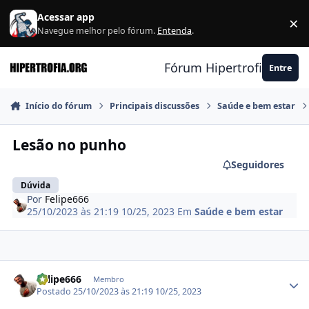
Ir para conteúdo
Acessar app
×
F
Navegue melhor pelo fórum.
Entenda
.
Fórum Hipertrofia.org
Entre
Início do fórum
Principais discussões
Saúde e bem estar
Lesão no punho
Seguidores
Dúvida
Por
Felipe666
25/10/2023 às 21:19
10/25, 2023
Em
Saúde e bem estar
Estatísticas do autor
Felipe666
Membro
Postado
25/10/2023 às 21:19
10/25, 2023