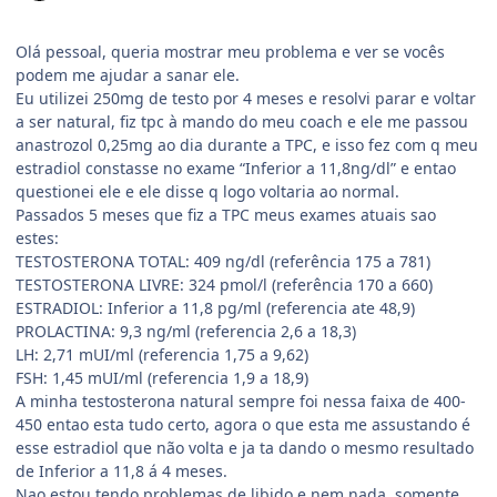
Olá pessoal, queria mostrar meu problema e ver se vocês
podem me ajudar a sanar ele.
Eu utilizei 250mg de testo por 4 meses e resolvi parar e voltar
a ser natural, fiz tpc à mando do meu coach e ele me passou
anastrozol 0,25mg ao dia durante a TPC, e isso fez com q meu
estradiol constasse no exame “Inferior a 11,8ng/dl” e entao
questionei ele e ele disse q logo voltaria ao normal.
Passados 5 meses que fiz a TPC meus exames atuais sao
estes:
TESTOSTERONA TOTAL: 409 ng/dl (referência 175 a 781)
TESTOSTERONA LIVRE: 324 pmol/l (referência 170 a 660)
ESTRADIOL: Inferior a 11,8 pg/ml (referencia ate 48,9)
PROLACTINA: 9,3 ng/ml (referencia 2,6 a 18,3)
LH: 2,71 mUI/ml (referencia 1,75 a 9,62)
FSH: 1,45 mUI/ml (referencia 1,9 a 18,9)
A minha testosterona natural sempre foi nessa faixa de 400-
450 entao esta tudo certo, agora o que esta me assustando é
esse estradiol que não volta e ja ta dando o mesmo resultado
de Inferior a 11,8 á 4 meses.
Nao estou tendo problemas de libido e nem nada, somente