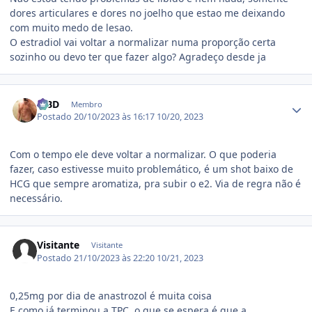
dores articulares e dores no joelho que estao me deixando
com muito medo de lesao.
O estradiol vai voltar a normalizar numa proporção certa
sozinho ou devo ter que fazer algo? Agradeço desde ja
Estatísticas do autor
MBD
Membro
Postado
20/10/2023 às 16:17
10/20, 2023
Com o tempo ele deve voltar a normalizar. O que poderia
fazer, caso estivesse muito problemático, é um shot baixo de
HCG que sempre aromatiza, pra subir o e2. Via de regra não é
necessário.
Visitante
Visitante
Postado
21/10/2023 às 22:20
10/21, 2023
0,25mg por dia de anastrozol é muita coisa
E como já terminou a TPC, o que se espera é que a