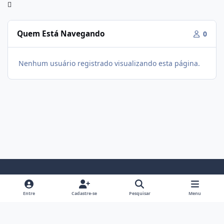
Quem Está Navegando
0
Nenhum usuário registrado visualizando esta página.
Modo Claro
Modo Escuro
Preferência do Sistema
f
i
Entre
Cadastre-se
Pesquisar
Menu
a
n
Política De Privacidade
Contato
Cookies
c
s
Fórum Hipertrofia
Powered by
Invision Community