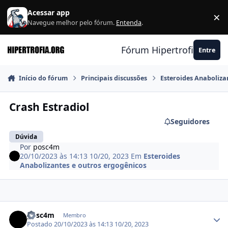
Ir para conteúdo
Acessar app
×
F
Navegue melhor pelo fórum.
Entenda
.
Fórum Hipertrofia.org
Entre
Início do fórum
Principais discussões
Esteroides Anaboliza
Crash Estradiol
Seguidores
Dúvida
Por
posc4m
20/10/2023 às 14:13
10/20, 2023
Em
Esteroides
Anabolizantes e outros ergogênicos
Estatísticas do autor
posc4m
Membro
Postado
20/10/2023 às 14:13
10/20, 2023