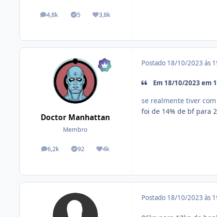
4,8k
5
3,8k
posts
Tópicos solucionados
Reputação
Postado
18/10/2023 às 
Em 18/10/2023 em 16
se realmente tiver com
foi de 14% de bf para 
Doctor Manhattan
Membro
6,2k
92
4k
posts
Tópicos solucionados
Reputação
Postado
18/10/2023 às 