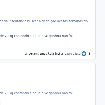
eria ir tentando buscar a definição nessas semanas do
de 7,3kg contando a agua q vc ganhou nao foi
ander.amt
,
zmt
e
Rafa Tecilla
reagiu a isso
3
de 7,3kg contando a agua q vc ganhou nao foi
r