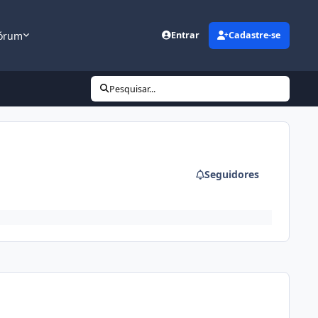
órum
Entrar
Cadastre-se
Pesquisar...
Seguidores