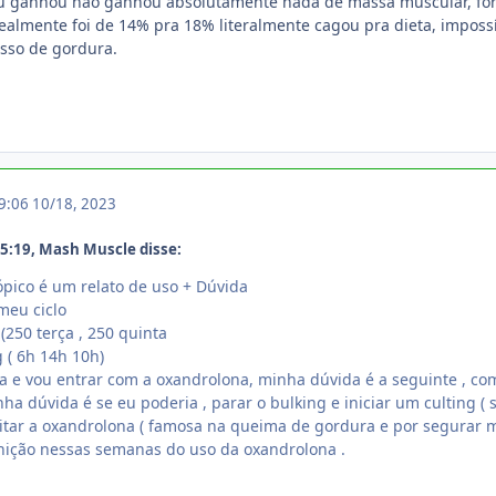
tu ganhou não ganhou absolutamente nada de massa muscular, for
 realmente foi de 14% pra 18% literalmente cagou pra dieta, impos
sso de gordura.
19:06
10/18, 2023
5:19, Mash Muscle disse:
ópico é um relato de uso + Dúvida
meu ciclo
(250 terça , 250 quinta
 ( 6h 14h 10h)
 e vou entrar com a oxandrolona, minha dúvida é a seguinte , com 
a dúvida é se eu poderia , parar o bulking e iniciar um culting ( su
itar a oxandrolona ( famosa na queima de gordura e por segurar m
nição nessas semanas do uso da oxandrolona .