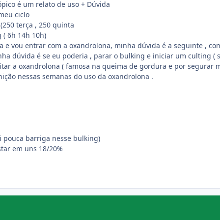
ópico é um relato de uso + Dúvida
meu ciclo
(250 terça , 250 quinta
 ( 6h 14h 10h)
 e vou entrar com a oxandrolona, minha dúvida é a seguinte , com 
a dúvida é se eu poderia , parar o bulking e iniciar um culting ( su
itar a oxandrolona ( famosa na queima de gordura e por segurar m
nição nessas semanas do uso da oxandrolona .
ei pouca barriga nesse bulking)
estar em uns 18/20%