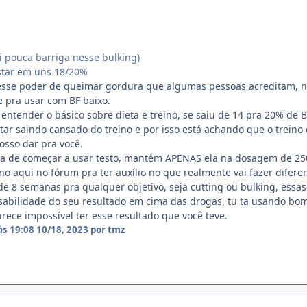
ei pouca barriga nesse bulking)
estar em uns 18/20%
se poder de queimar gordura que algumas pessoas acreditam, não v
te pra usar com BF baixo.
ntender o básico sobre dieta e treino, se saiu de 14 pra 20% de 
star saindo cansado do treino e por isso está achando que o treino
osso dar pra você.
gada de começar a usar testo, mantém APENAS ela na dosagem de 
ino aqui no fórum pra ter auxílio no que realmente vai fazer difer
de 8 semanas pra qualquer objetivo, seja cutting ou bulking, essas
sabilidade do seu resultado em cima das drogas, tu ta usando bo
ece impossível ter esse resultado que você teve.
às 19:08
10/18, 2023
por tmz