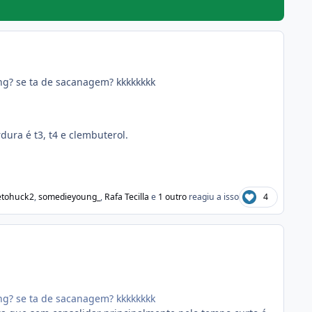
ng? se ta de sacanagem? kkkkkkkk
dura é t3, t4 e clembuterol.
etohuck2
,
somedieyoung_
,
Rafa Tecilla
e
1 outro
reagiu a isso
4
ng? se ta de sacanagem? kkkkkkkk