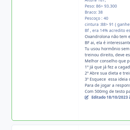
Peso: 86> 93.300
Braco: 38
Pescoço
: 40
cintura :88> 91 ( ganh
Bf , era 14% acredito 
Oxandrolona não tem es
BF ai, ela é interessan
Tu usou hormônio sem e
treinou direito, deve e
Melhor conselho que p
1º Já que já fez a ca
2º Abre sua dieta e tre
3º Esquece essa ideia 
Para de jogar a respon
Com 500mg de testo par
Editado
18/10/2023 