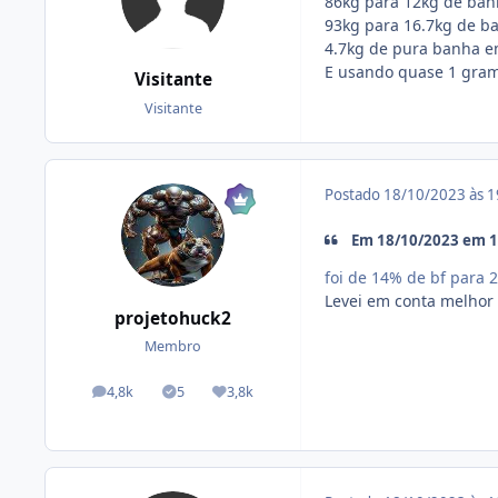
86kg para 12kg de ba
93kg para 16.7kg de b
4.7kg de pura banha em
E usando quase 1 grama 
Visitante
Visitante
Postado
18/10/2023 às 
Em 18/10/2023 em 1
foi de 14% de bf para 
Levei em conta melhor 
projetohuck2
Membro
4,8k
5
3,8k
posts
Tópicos solucionados
Reputação