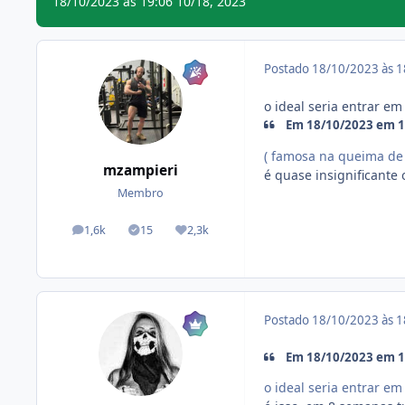
18/10/2023 às 19:06
10/18, 2023
Postado
18/10/2023 às 
o ideal seria entrar e
Em 18/10/2023 em 1
( famosa na queima de
mzampieri
é quase insignificante
Membro
1,6k
15
2,3k
posts
Tópicos solucionados
Reputação
Postado
18/10/2023 às 
Em 18/10/2023 em 15
o ideal seria entrar e