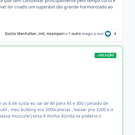
a que sem consolidar principalmente pelo tempo curto é
sível ter criado um superávit tão grande hormonizado ao
Doctor Manhattan
,
zmt
,
mzampieri
e
1 outro
reagiu a isso
4
SOLUÇÃO
as 8 de susta eu saí de 86 para 93 e 300 ( pesado de
til , meu bulking era 3500calorias , baixar pra 3200 e ir
assa muscular) essa é minha dúvida se poderia ir