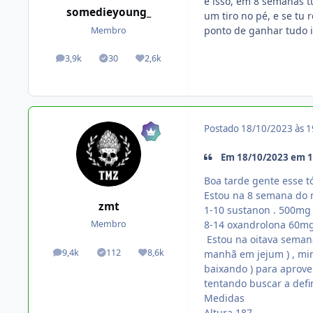
é isso, em 8 semanas 
somedieyoung_
um tiro no pé, e se tu
ponto de ganhar tudo i
Membro
3,9k
30
2,6k
posts
Tópicos solucionados
Reputação
Postado
18/10/2023 às 
Em 18/10/2023 em 1
Boa tarde gente esse t
Estou na 8 semana do 
zmt
1-10 sustanon . 500mg 
8-14 oxandrolona 60mg
Membro
Estou na oitava semana
9,4k
112
8,6k
manhã em jejum ) , minh
posts
Tópicos solucionados
Reputação
baixando ) para aprove
tentando buscar a defi
Medidas
Altura 187,