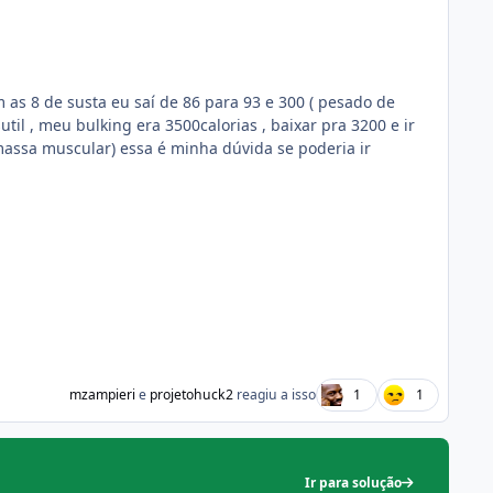
as 8 de susta eu saí de 86 para 93 e 300 ( pesado de
til , meu bulking era 3500calorias , baixar pra 3200 e ir
assa muscular) essa é minha dúvida se poderia ir
mzampieri
e
projetohuck2
reagiu a isso
1
1
Ir para solução