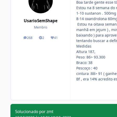
Boa tarde gente esse t
Estou na 8 semana do 
1-10 sustanon . 500mg 
8-14 oxandrolona 60mg
UsarioSemShape
Estou na oitava semana
Membro
manhã em jejum ) , minh
baixando ) para aprove
268
2
41
posts
Tópicos solucionados
Reputação
tentando buscar a defi
Medidas
Altura 187,
Peso: 86> 93.300
Braco: 38
Pescoço
: 40
cintura :88> 91 ( ganh
Bf , era 14% acredito 
Solucionado por zmt