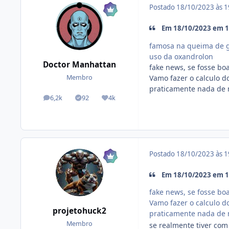
Postado
18/10/2023 às 
Em 18/10/2023 em 1
famosa na queima de g
uso da oxandrolon
Doctor Manhattan
fake news, se fosse bo
Vamo fazer o calculo d
Membro
praticamente nada de
6,2k
92
4k
posts
Tópicos solucionados
Reputação
Postado
18/10/2023 às 
Em 18/10/2023 em 1
fake news, se fosse bo
Vamo fazer o calculo d
projetohuck2
praticamente nada de
Membro
se realmente tiver com