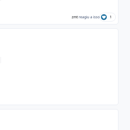
zmt
reagiu a isso
1
r