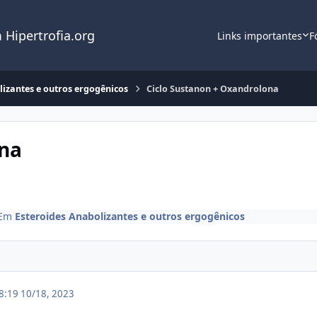
 Hipertrofia.org
Links importantes
F
lizantes e outros ergogênicos
Ciclo Sustanon + Oxandrolona
ona
Em
Esteroides Anabolizantes e outros ergogênicos
18:19
10/18, 2023