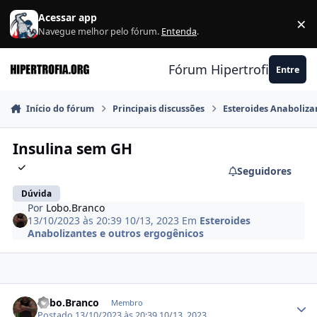
Ir para conteúdo
Acessar app
×
F
Navegue melhor pelo fórum.
Entenda
.
Fórum Hipertrofia.org
Entre
Início do fórum
Principais discussões
Esteroides Anaboliza
Insulina sem GH
Seguidores
Dúvida
Por
Lobo.Branco
13/10/2023 às 20:39
10/13, 2023
Em
Esteroides
Anabolizantes e outros ergogênicos
Estatísticas do autor
Lobo.Branco
Membro
Postado
13/10/2023 às 20:39
10/13, 2023