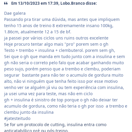
Em 13/10/2023 em 17:39, Lobo.Branco disse:
Dae galera
Passando pra tirar uma dúvida, mas antes que impliquem
tenho 15 anos de treino 8 extremamente insano 100kg,
1.86cm, atualmente 12 a 15 de bf.
ja passei por vários ciclos uns ruins outros excelente
Hoje procuro tentar algo mais "pro" porem sem o gh
Testo + trembo + insulina + clembuterol. porem sem gh,
Sei que o gh que manda em tudo junto com a insulina e sem
gh não seria o correto pelo falo que acabar ganhando muito
peso sujo, porém penso que a trembo e clembu, poderiam
segurar bastante para não ter o acumulo de gordura muito
alto, não vi ninguém que tenha feito isso por esse motivo
venho ver se alguém já viu ou tem experiência com insulina,
ja usei uma vez para teste, mas não em ciclo
gh + insulina é sinistro de top porque o gh não deixar ter
acumulo de gordura, como não teria o gh por isso a trembo e
clembu junto da insulina
#jatesteitudo
Se for um protocolo de cutting, insulina entra como
anticatabólico pré ou pós-treino.