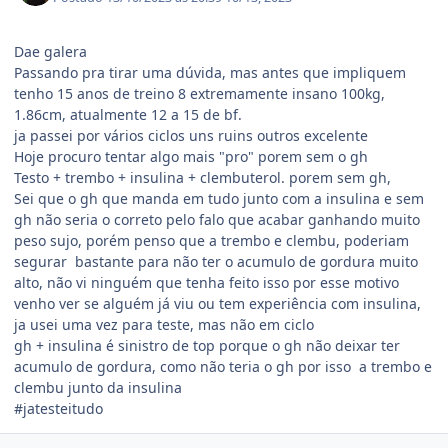
Dae galera
Passando pra tirar uma dúvida, mas antes que impliquem
tenho 15 anos de treino 8 extremamente insano 100kg,
1.86cm, atualmente 12 a 15 de bf.
ja passei por vários ciclos uns ruins outros excelente
Hoje procuro tentar algo mais "pro" porem sem o gh
Testo + trembo + insulina + clembuterol. porem sem gh,
Sei que o gh que manda em tudo junto com a insulina e sem
gh não seria o correto pelo falo que acabar ganhando muito
peso sujo, porém penso que a trembo e clembu, poderiam
segurar bastante para não ter o acumulo de gordura muito
alto, não vi ninguém que tenha feito isso por esse motivo
venho ver se alguém já viu ou tem experiência com insulina,
ja usei uma vez para teste, mas não em ciclo
gh + insulina é sinistro de top porque o gh não deixar ter
acumulo de gordura, como não teria o gh por isso a trembo e
clembu junto da insulina
#jatesteitudo