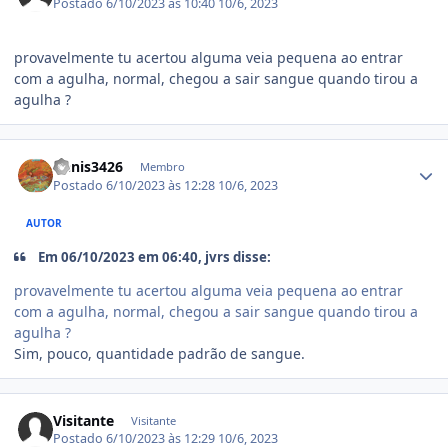
Postado
6/10/2023 às 10:40
10/6, 2023
provavelmente tu acertou alguma veia pequena ao entrar
com a agulha, normal, chegou a sair sangue quando tirou a
agulha ?
Estatísticas do autor
Denis3426
Membro
Postado
6/10/2023 às 12:28
10/6, 2023
AUTOR
Em 06/10/2023 em 06:40, jvrs disse:
provavelmente tu acertou alguma veia pequena ao entrar
com a agulha, normal, chegou a sair sangue quando tirou a
agulha ?
Sim, pouco, quantidade padrão de sangue.
Visitante
Visitante
Postado
6/10/2023 às 12:29
10/6, 2023