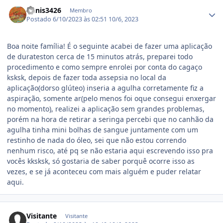
Estatísticas do autor
Denis3426
Membro
Postado
6/10/2023 às 02:51
10/6, 2023
Boa noite família! É o seguinte acabei de fazer uma aplicação
de durateston cerca de 15 minutos atrás, preparei todo
procedimento e como sempre enrolei por conta do cagaço
ksksk, depois de fazer toda assepsia no local da
aplicação(dorso glúteo) inseria a agulha corretamente fiz a
aspiração, somente ar(pelo menos foi oque consegui enxergar
no momento), realizei a aplicação sem grandes problemas,
porém na hora de retirar a seringa percebi que no canhão da
agulha tinha mini bolhas de sangue juntamente com um
restinho de nada do óleo, sei que não estou correndo
nenhum risco, até pq se não estaria aqui escrevendo isso pra
vocês kksksk, só gostaria de saber porquê ocorre isso as
vezes, e se já aconteceu com mais alguém e puder relatar
aqui.
Visitante
Visitante