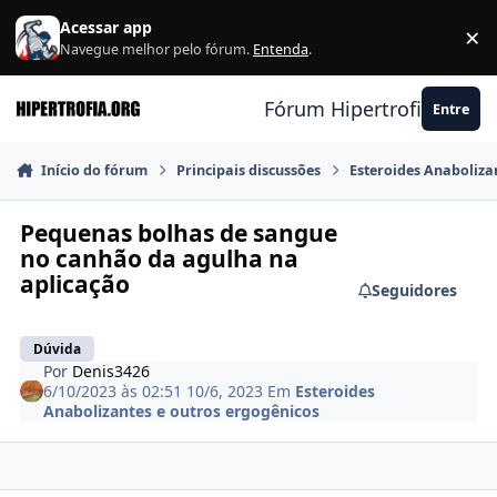
Ir para conteúdo
Acessar app
×
F
Navegue melhor pelo fórum.
Entenda
.
Fórum Hipertrofia.org
Entre
Início do fórum
Principais discussões
Esteroides Anaboliza
Pequenas bolhas de sangue
no canhão da agulha na
aplicação
Seguidores
Dúvida
Por
Denis3426
6/10/2023 às 02:51
10/6, 2023
Em
Esteroides
Anabolizantes e outros ergogênicos